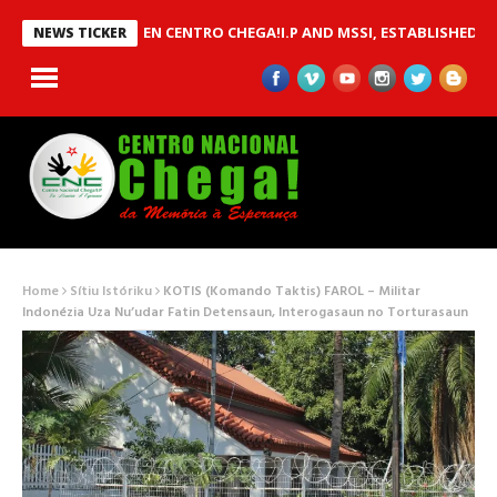
 MOU BETWEEN CENTRO CHEGA!I.P AND MSSI, ESTABLISHED TO IMP
NEWS TICKER
Home
Sítiu Istóriku
KOTIS (Komando Taktis) FAROL – Militar
Indonézia Uza Nu’udar Fatin Detensaun, Interogasaun no Torturasaun