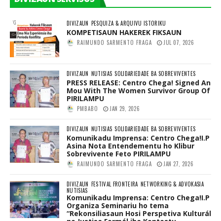
DIVIZAUN
PESQUIZA & ARQUIVU ISTORIKU
KOMPETISAUN HAKEREK FIKSAUN
RAIMUNDO SARMENTO FRAGA
JUL 07, 2026
DIVIZAUN
NUTISIAS
SOLIDARIEDADE BA SOBREVIVENTES
PRESS RELEASE: Centro Chega! Signed An
Mou With The Women Survivor Group Of
PIRILAMPU
PMBABO
JAN 29, 2026
DIVIZAUN
NUTISIAS
SOLIDARIEDADE BA SOBREVIVENTES
Komunikadu Imprensa: Centro Chega!I.P
Asina Nota Entendementu ho Klibur
Sobrevivente Feto PIRILAMPU
RAIMUNDO SARMENTO FRAGA
JAN 27, 2026
DIVIZAUN
FESTIVAL FRONTEIRA
NETWORKING & ADVOKASIA
NUTISIAS
Komunikadu Imprensa: Centro Chega!I.P
Organiza Seminariu ho tema
“Rekonsiliasaun Hosi Perspetiva Kulturál