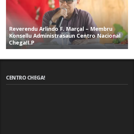
Reverendu Arlindo F. Marçal – Membru
S
Konsellu Administrasaun Centro Nacional
K
Chega!I.P
C
CENTRO CHEGA!