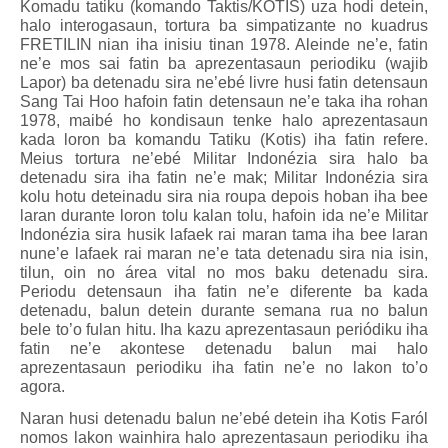
Komadu tatiku (komando Taktis/KOTIS) uza hodi detein,
halo interogasaun, tortura ba simpatizante no kuadrus
FRETILIN nian iha inisiu tinan 1978. Aleinde ne’e, fatin
ne’e mos sai fatin ba aprezentasaun periodiku (wajib
Lapor) ba detenadu sira ne’ebé livre husi fatin detensaun
Sang Tai Hoo hafoin fatin detensaun ne’e taka iha rohan
1978, maibé ho kondisaun tenke halo aprezentasaun
kada loron ba komandu Tatiku (Kotis) iha fatin refere.
Meius tortura ne’ebé Militar Indonézia sira halo ba
detenadu sira iha fatin ne’e mak; Militar Indonézia sira
kolu hotu deteinadu sira nia roupa depois hoban iha bee
laran durante loron tolu kalan tolu, hafoin ida ne’e Militar
Indonézia sira husik lafaek rai maran tama iha bee laran
nune’e lafaek rai maran ne’e tata detenadu sira nia isin,
tilun, oin no área vital no mos baku detenadu sira.
Periodu detensaun iha fatin ne’e diferente ba kada
detenadu, balun detein durante semana rua no balun
bele to’o fulan hitu. Iha kazu aprezentasaun periódiku iha
fatin ne’e akontese detenadu balun mai halo
aprezentasaun periodiku iha fatin ne’e no lakon to’o
agora.
Naran husi detenadu balun ne’ebé detein iha Kotis Faról
nomos lakon wainhira halo aprezentasaun periodiku iha