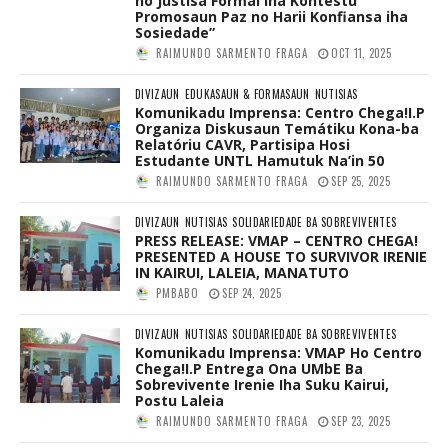
no Justisa Formál iha Kontestu
Promosaun Paz no Harii Konfiansa iha
Sosiedade”
RAIMUNDO SARMENTO FRAGA
OCT 11, 2025
DIVIZAUN
EDUKASAUN & FORMASAUN
NUTISIAS
Komunikadu Imprensa: Centro Chega!I.P
Organiza Diskusaun Temátiku Kona-ba
Relatóriu CAVR, Partisipa Hosi
Estudante UNTL Hamutuk Na’in 50
RAIMUNDO SARMENTO FRAGA
SEP 25, 2025
DIVIZAUN
NUTISIAS
SOLIDARIEDADE BA SOBREVIVENTES
PRESS RELEASE: VMAP – CENTRO CHEGA!
PRESENTED A HOUSE TO SURVIVOR IRENIE
IN KAIRUI, LALEIA, MANATUTO
PMBABO
SEP 24, 2025
DIVIZAUN
NUTISIAS
SOLIDARIEDADE BA SOBREVIVENTES
Komunikadu Imprensa: VMAP Ho Centro
Chega!I.P Entrega Ona UMbE Ba
Sobrevivente Irenie Iha Suku Kairui,
Postu Laleia
RAIMUNDO SARMENTO FRAGA
SEP 23, 2025