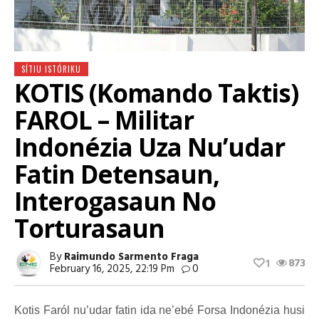
SÍTIU ISTÓRIKU
KOTIS (Komando Taktis)
FAROL – Militar
Indonézia Uza Nu’udar
Fatin Detensaun,
Interogasaun No
Torturasaun
By
Raimundo Sarmento Fraga
873
1
February 16, 2025, 22:19 Pm
0
Kotis Faról nu’udar fatin ida ne’ebé Forsa Indonézia husi