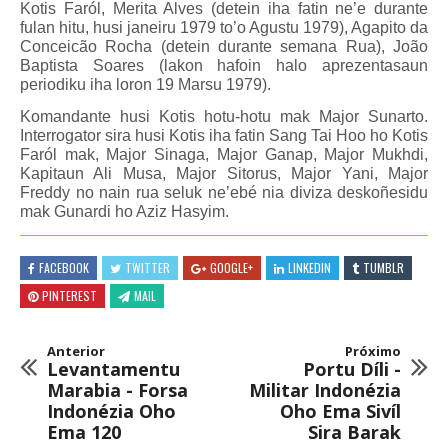
Kotis Faról, Merita Alves (detein iha fatin ne’e durante
fulan hitu, husi janeiru 1979 to’o Agustu 1979), Agapito da
Conceicão Rocha (detein durante semana Rua), João
Baptista Soares (lakon hafoin halo aprezentasaun
periodiku iha loron 19 Marsu 1979).
Komandante husi Kotis hotu-hotu mak Major Sunarto.
Interrogator sira husi Kotis iha fatin Sang Tai Hoo ho Kotis
Faról mak, Major Sinaga, Major Ganap, Major Mukhdi,
Kapitaun Ali Musa, Major Sitorus, Major Yani, Major
Freddy no nain rua seluk ne’ebé nia diviza deskoñesidu
mak Gunardi ho Aziz Hasyim.
FACEBOOK
TWITTER
GOOGLE+
LINKEDIN
TUMBLR
PINTEREST
MAIL
Anterior
Próximo
Levantamentu
Portu Díli -
Marabia - Forsa
Militar Indonézia
Indonézia Oho
Oho Ema Sivíl
Ema 120
Sira Barak