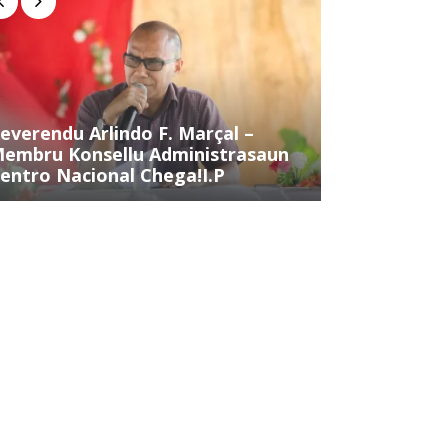
everendu Arlindo F. Marçal –
Sr. Inocênci
embru Konsellu Administrasaun
Membru Kons
entro Nacional Chega!I.P
Centro Naci