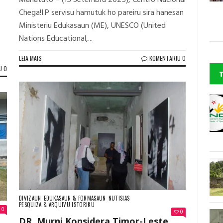
Manatuto – (15 Setembru 2025), Centro Nacional
Chega!I.P servisu hamutuk ho pareiru sira hanesan
Ministeriu Edukasaun (ME), UNESCO (United
Nations Educational,...
LEIA MAIS
KOMENTARIU 0
U 0
DIVIZAUN
EDUKASAUN & FORMASAUN
NUTISIAS
PESQUIZA & ARQUIVU ISTORIKU
0
0
DR. Murni Konsidera Timor-Leste