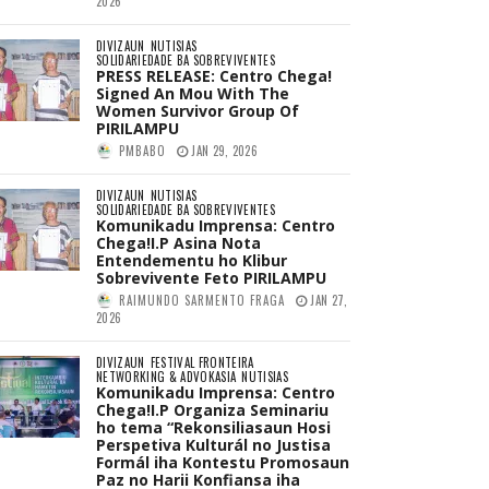
2026
DIVIZAUN
NUTISIAS
SOLIDARIEDADE BA SOBREVIVENTES
PRESS RELEASE: Centro Chega!
Signed An Mou With The
Women Survivor Group Of
PIRILAMPU
PMBABO
JAN 29, 2026
DIVIZAUN
NUTISIAS
SOLIDARIEDADE BA SOBREVIVENTES
Komunikadu Imprensa: Centro
Chega!I.P Asina Nota
Entendementu ho Klibur
Sobrevivente Feto PIRILAMPU
RAIMUNDO SARMENTO FRAGA
JAN 27,
2026
DIVIZAUN
FESTIVAL FRONTEIRA
NETWORKING & ADVOKASIA
NUTISIAS
Komunikadu Imprensa: Centro
Chega!I.P Organiza Seminariu
ho tema “Rekonsiliasaun Hosi
Perspetiva Kulturál no Justisa
Formál iha Kontestu Promosaun
Paz no Harii Konfiansa iha