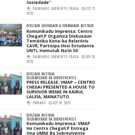
Sosiedade”
RAIMUNDO SARMENTO FRAGA
OCT 11,
2025
DIVIZAUN
EDUKASAUN & FORMASAUN
NUTISIAS
Komunikadu Imprensa: Centro
Chega!I.P Organiza Diskusaun
Temátiku Kona-ba Relatóriu
CAVR, Partisipa Hosi Estudante
UNTL Hamutuk Na’in 50
RAIMUNDO SARMENTO FRAGA
SEP 25,
2025
DIVIZAUN
NUTISIAS
SOLIDARIEDADE BA SOBREVIVENTES
PRESS RELEASE: VMAP – CENTRO
CHEGA! PRESENTED A HOUSE TO
SURVIVOR IRENIE IN KAIRUI,
LALEIA, MANATUTO
PMBABO
SEP 24, 2025
DIVIZAUN
NUTISIAS
SOLIDARIEDADE BA SOBREVIVENTES
Komunikadu Imprensa: VMAP
Ho Centro Chega!I.P Entrega
Ona UMbE Ba Sobrevivente