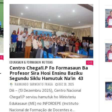
0
EDUKASAUN & FORMASAUN
NUTISIAS
0
Centro Chega!I.P Fo Formasaun Ba
-
Profesor Sira Hosi Ensinu Baziku
Segundu Siklu Hamutuk Na’in 43
RAIMUNDO SARMENTO FRAGA
DEC 20, 2025
,
Dili – (13 Dezembru 2025), Centro Nacional
Chega!I.P servisu hamutuk ho Ministeriu
Edukasaun (ME) no INFORDEPE (Instituto
Nacional de Formação de Docentes e...