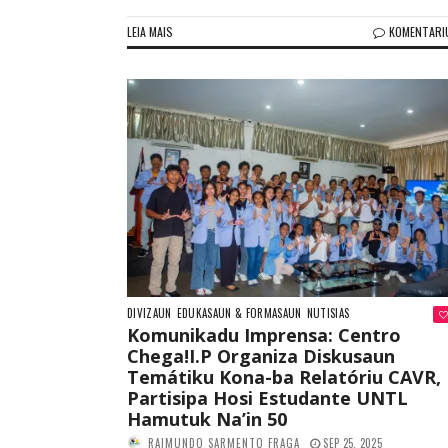
LEIA MAIS
KOMENTARI
DIVIZAUN
EDUKASAUN & FORMASAUN
NUTISIAS
Komunikadu Imprensa: Centro
Chega!I.P Organiza Diskusaun
Temátiku Kona-ba Relatóriu CAVR,
Partisipa Hosi Estudante UNTL
Hamutuk Na’in 50
RAIMUNDO SARMENTO FRAGA
SEP 25, 2025