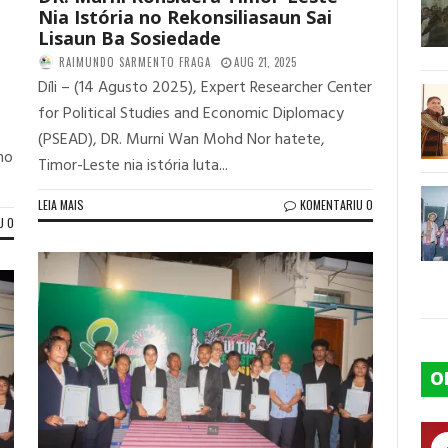
Nia Istória no Rekonsiliasaun Sai
Lisaun Ba Sosiedade
RAIMUNDO SARMENTO FRAGA
AUG 21, 2025
Díli – (14 Agusto 2025), Expert Researcher Center
for Political Studies and Economic Diplomacy
(PSEAD), DR. Murni Wan Mohd Nor hatete,
 no
Timor-Leste nia istória luta...
LEIA MAIS
KOMENTARIU 0
U 0
O