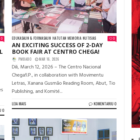
EDUKASAUN & FORMASAUN
HATUTAN MEMORIA
NUTISIAS
0
0
AN EXCITING SUCCESS OF 2-DAY
L
BOOK FAIR AT CENTRO CHEGA!
PMBABO
MAR 16, 2026
Dili, March 12, 2026 – The Centro Nacional
Chega!I.P., in collaboration with Movimentu
Letras, Xanana Gusmão Reading Room, Abut, Tio
es
Publishing, and Komité...
LEIA MAIS
KOMENTARIU 0
U 0