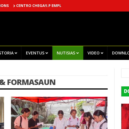
TRO CHEGA!I.P EMPLOYEES ATTENDED TRAINING ON INTERNAL AUDIT
ISTORIA
EVENTUS
NUTISIAS
VIDEO
DOWNL
 & FORMASAUN
D