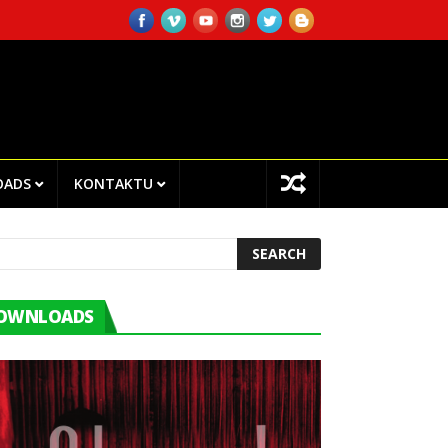
ING
THE STATE ACTS AS THE OFFICIAL WITNESS TO THE PEACE 
OADS
KONTAKTU
OWNLOADS