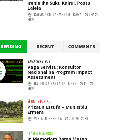
Irenie Iha Suku Kairui, Postu
Laleia
RAIMUNDO SARMENTO FRAGA
SEP 23,
2025
TRENDING
RECENT
COMMENTS
VAGA SERVISUS
Vaga Servisu: Konsultor
Nacional ba Program Impact
Assessment
NATERCIA SANTA ANTUNES
JUL 21,
2020
SÍTIU ISTÓRIKU
Prizaun Estufa – Munisípiu
Ermera
VIRIATO PEREIRA
JUL 29, 2020
ITA NIA MEMORIA
In Memoriam Rama Metan,