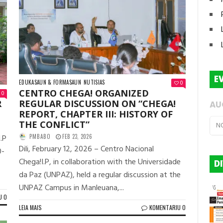
E
EDUKASAUN & FORMASAUN
NUTISIAS
0
CENTRO CHEGA! ORGANIZED
0
R
REGULAR DISCUSSION ON “CHEGA!
AU
REPORT, CHAPTER III: HISTORY OF
THE CONFLICT”
N
.P
PMBABO
FEB 23, 2026
Dili, February 12, 2026 – Centro Nacional
0-
Chega!I.P, in collaboration with the Universidade
D
da Paz (UNPAZ), held a regular discussion at the
UNPAZ Campus in Manleuana,...
U 0
LEIA MAIS
KOMENTARIU 0