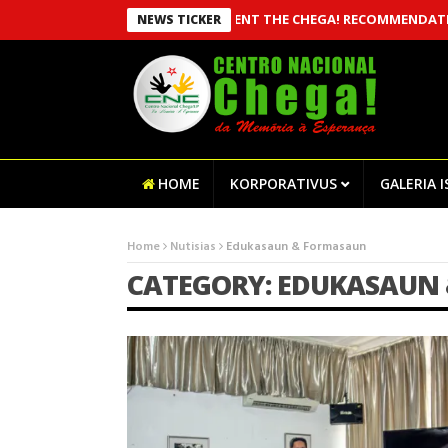
ESTABLISHED TO IMPLEMENT THE CHEGA! RECOMMENDATIONS
CEN
NEWS TICKER
HOME
KORPORATIVUS
GALERIA 
Home
Nutisias
Edukasaun & Formasaun
CATEGORY: EDUKASAUN