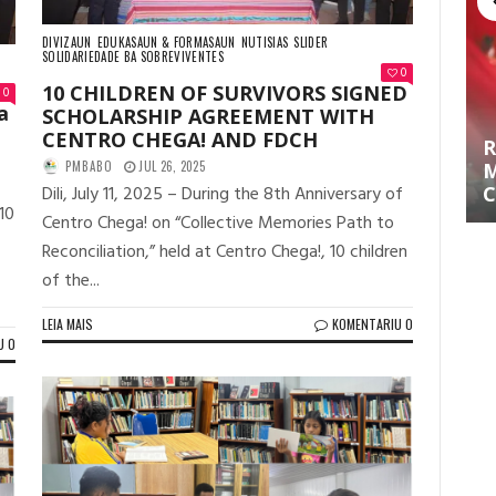
DIVIZAUN
EDUKASAUN & FORMASAUN
NUTISIAS
SLIDER
SOLIDARIEDADE BA SOBREVIVENTES
0
10 CHILDREN OF SURVIVORS SIGNED
0
a
SCHOLARSHIP AGREEMENT WITH
CENTRO CHEGA! AND FDCH
R
PMBABO
JUL 26, 2025
M
Dili, July 11, 2025 – During the 8th Anniversary of
C
 10
Centro Chega! on “Collective Memories Path to
Reconciliation,” held at Centro Chega!, 10 children
of the...
LEIA MAIS
KOMENTARIU 0
U 0