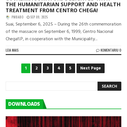
THE HUMANITARIAN SUPPORT AND HEALTH
TREATMENT FROM CENTRO CHEGA!
PMBABO
SEP 09, 2025
Suai, September 6, 2025 – During the 26th commemoration
of the massacre on September 6, 1999, Centro Nacional
Chega!I.P, in cooperation with the Municipality...
LEIA MAIS
KOMENTARIU 0
1
2
3
4
5
Next Page
DOWNLOADS