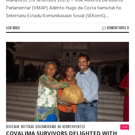
Manatuto, (19 Setembru 2025) – Vise Ministru ba Asuntu
Parlamentar (VMAP) Adérito Hugo da Costa hamutuk ho
Sekretariu Estadu Komunikasaun Sosial (SEKomS),...
LEIA MAIS
KOMENTARIU 0
DIVIZAUN
NUTISIAS
SOLIDARIEDADE BA SOBREVIVENTES
0
COVALIMA SURVIVORS DELIGHTED WITH