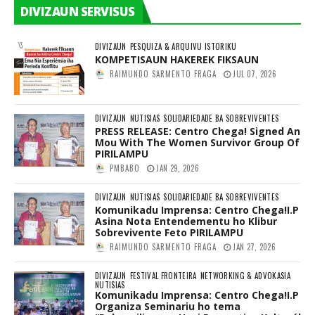
DIVIZAUN SERVISUS
DIVIZAUN
PESQUIZA & ARQUIVU ISTORIKU
KOMPETISAUN HAKEREK FIKSAUN
RAIMUNDO SARMENTO FRAGA
JUL 07, 2026
DIVIZAUN
NUTISIAS
SOLIDARIEDADE BA SOBREVIVENTES
PRESS RELEASE: Centro Chega! Signed An
Mou With The Women Survivor Group Of
PIRILAMPU
PMBABO
JAN 29, 2026
DIVIZAUN
NUTISIAS
SOLIDARIEDADE BA SOBREVIVENTES
Komunikadu Imprensa: Centro Chega!I.P
Asina Nota Entendementu ho Klibur
Sobrevivente Feto PIRILAMPU
RAIMUNDO SARMENTO FRAGA
JAN 27, 2026
DIVIZAUN
FESTIVAL FRONTEIRA
NETWORKING & ADVOKASIA
NUTISIAS
Komunikadu Imprensa: Centro Chega!I.P
Organiza Seminariu ho tema