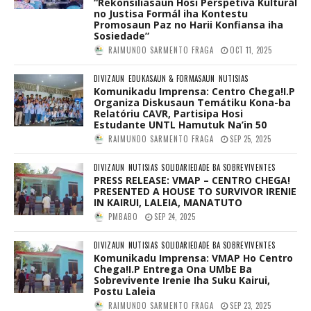
“Rekonsiliasaun Hosi Perspetiva Kulturál
no Justisa Formál iha Kontestu
Promosaun Paz no Harii Konfiansa iha
Sosiedade”
RAIMUNDO SARMENTO FRAGA
OCT 11, 2025
DIVIZAUN
EDUKASAUN & FORMASAUN
NUTISIAS
Komunikadu Imprensa: Centro Chega!I.P
Organiza Diskusaun Temátiku Kona-ba
Relatóriu CAVR, Partisipa Hosi
Estudante UNTL Hamutuk Na’in 50
RAIMUNDO SARMENTO FRAGA
SEP 25, 2025
DIVIZAUN
NUTISIAS
SOLIDARIEDADE BA SOBREVIVENTES
PRESS RELEASE: VMAP – CENTRO CHEGA!
PRESENTED A HOUSE TO SURVIVOR IRENIE
IN KAIRUI, LALEIA, MANATUTO
PMBABO
SEP 24, 2025
DIVIZAUN
NUTISIAS
SOLIDARIEDADE BA SOBREVIVENTES
Komunikadu Imprensa: VMAP Ho Centro
Chega!I.P Entrega Ona UMbE Ba
Sobrevivente Irenie Iha Suku Kairui,
Postu Laleia
RAIMUNDO SARMENTO FRAGA
SEP 23, 2025