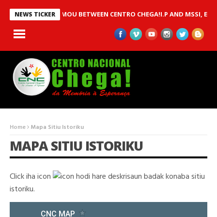
AN MOU BETWEEN CENTRO CHEGA!I.P AND MSSI, EST
NEWS TICKER
Home
Mapa Sitiu Istoriku
MAPA SITIU ISTORIKU
Click iha icon
hodi hare deskrisaun badak konaba sitiu
istoriku.