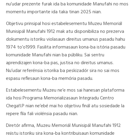
nu’udar prezente furak ida ba komunidade Manufahi no mos
momentu importante ida taka tinan 2025 nian.
Objetivu prinsipal hosi estabelesementu Muzeu Memoriál
Munisipál Manufahi 1912 mak atu disponibiliza no prezerva
dokumentu istoriku violasaun direitus umanus pasadu hahu
1974 to’o1999. Fasilita informasaun kona-ba istória pasadu
komunidade Manufahi nian ba públiku. Sai sentru
aprendizajen kona-ba pas, justisa no direitus umanus.
Nu’udar referénsia istorika ba peskizadór sira no sai mos
espasu reflesaun kona-ba memória pasadu.
Estabelesementu Muzeu ne’e mos sai hanesan plataforma
ida hosi Programa Memorializasaun Integradu Centro
Chega!I.P nian ne’ebé mai ho objetivu finál atu sosiedade la
repere fila fali violénsia pasadu nian.
Diretór afirma, Muzeu Memoriál Munisipál Manufahi 1912
rejistu istoriku sira kona-ba kontribuisaun komunidade