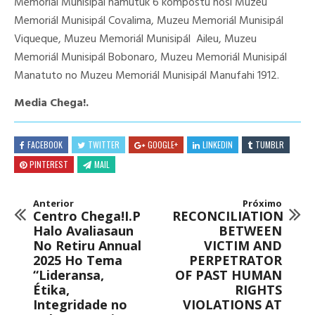
Memoriál Munisipál hamutuk 6 kompostu hosi Muzeu
Memoriál Munisipál Covalima, Muzeu Memoriál Munisipál
Viqueque, Muzeu Memoriál Munisipál Aileu, Muzeu
Memoriál Munisipál Bobonaro, Muzeu Memoriál Munisipál
Manatuto no Muzeu Memoriál Munisipál Manufahi 1912.
Media Chega!.
FACEBOOK
TWITTER
GOOGLE+
LINKEDIN
TUMBLR
PINTEREST
MAIL
Anterior
Próximo
Centro Chega!I.P
RECONCILIATION
Halo Avaliasaun
BETWEEN
No Retiru Annual
VICTIM AND
2025 Ho Tema
PERPETRATOR
“Lideransa,
OF PAST HUMAN
Étika,
RIGHTS
Integridade no
VIOLATIONS AT