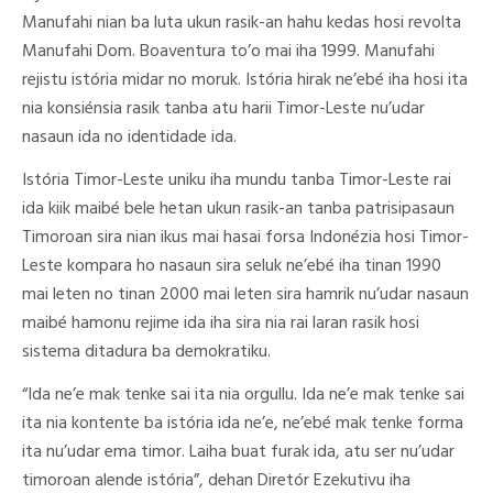
Manufahi nian ba luta ukun rasik-an hahu kedas hosi revolta
Manufahi Dom. Boaventura to’o mai iha 1999. Manufahi
rejistu istória midar no moruk. Istória hirak ne’ebé iha hosi ita
nia konsiénsia rasik tanba atu harii Timor-Leste nu’udar
nasaun ida no identidade ida.
Istória Timor-Leste uniku iha mundu tanba Timor-Leste rai
ida kiik maibé bele hetan ukun rasik-an tanba patrisipasaun
Timoroan sira nian ikus mai hasai forsa Indonézia hosi Timor-
Leste kompara ho nasaun sira seluk ne’ebé iha tinan 1990
mai leten no tinan 2000 mai leten sira hamrik nu’udar nasaun
maibé hamonu rejime ida iha sira nia rai laran rasik hosi
sistema ditadura ba demokratiku.
“Ida ne’e mak tenke sai ita nia orgullu. Ida ne’e mak tenke sai
ita nia kontente ba istória ida ne’e, ne’ebé mak tenke forma
ita nu’udar ema timor. Laiha buat furak ida, atu ser nu’udar
timoroan alende istória”, dehan Diretór Ezekutivu iha