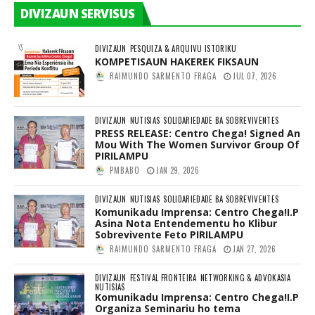
DIVIZAUN SERVISUS
DIVIZAUN
PESQUIZA & ARQUIVU ISTORIKU
KOMPETISAUN HAKEREK FIKSAUN
RAIMUNDO SARMENTO FRAGA
JUL 07, 2026
DIVIZAUN
NUTISIAS
SOLIDARIEDADE BA SOBREVIVENTES
PRESS RELEASE: Centro Chega! Signed An
Mou With The Women Survivor Group Of
PIRILAMPU
PMBABO
JAN 29, 2026
DIVIZAUN
NUTISIAS
SOLIDARIEDADE BA SOBREVIVENTES
Komunikadu Imprensa: Centro Chega!I.P
Asina Nota Entendementu ho Klibur
Sobrevivente Feto PIRILAMPU
RAIMUNDO SARMENTO FRAGA
JAN 27, 2026
DIVIZAUN
FESTIVAL FRONTEIRA
NETWORKING & ADVOKASIA
NUTISIAS
Komunikadu Imprensa: Centro Chega!I.P
Organiza Seminariu ho tema