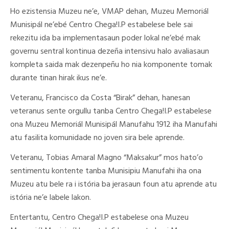
Ho ezistensia Muzeu ne’e, VMAP dehan, Muzeu Memoriál
Munisipál ne’ebé Centro Chega!I.P estabelese bele sai
rekezitu ida ba implementasaun poder lokal ne’ebé mak
governu sentral kontinua dezeña intensivu halo avaliasaun
kompleta saida mak dezenpeñu ho nia komponente tomak
durante tinan hirak ikus ne’e.
Veteranu, Francisco da Costa “Birak” dehan, hanesan
veteranus sente orgullu tanba Centro Chega!I.P estabelese
ona Muzeu Memoriál Munisipál Manufahu 1912 iha Manufahi
atu fasilita komunidade no joven sira bele aprende.
Veteranu, Tobias Amaral Magno “Maksakur” mos hato’o
sentimentu kontente tanba Munisipiu Manufahi iha ona
Muzeu atu bele ra i istória ba jerasaun foun atu aprende atu
istória ne’e labele lakon.
Entertantu, Centro Chega!I.P estabelese ona Muzeu