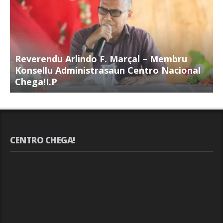
Reverendu Arlindo F. Marçal – Membru
S
Konsellu Administrasaun Centro Nacional
K
Chega!I.P
C
CENTRO CHEGA!