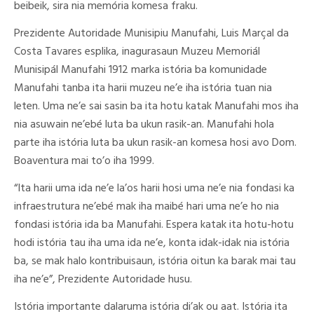
beibeik, sira nia memória komesa fraku.
Prezidente Autoridade Munisipiu Manufahi, Luis Marçal da
Costa Tavares esplika, inagurasaun Muzeu Memoriál
Munisipál Manufahi 1912 marka istória ba komunidade
Manufahi tanba ita harii muzeu ne’e iha istória tuan nia
leten. Uma ne’e sai sasin ba ita hotu katak Manufahi mos iha
nia asuwain ne’ebé luta ba ukun rasik-an. Manufahi hola
parte iha istória luta ba ukun rasik-an komesa hosi avo Dom.
Boaventura mai to’o iha 1999.
“Ita harii uma ida ne’e la’os harii hosi uma ne’e nia fondasi ka
infraestrutura ne’ebé mak iha maibé hari uma ne’e ho nia
fondasi istória ida ba Manufahi. Espera katak ita hotu-hotu
hodi istória tau iha uma ida ne’e, konta idak-idak nia istória
ba, se mak halo kontribuisaun, istória oitun ka barak mai tau
iha ne’e”, Prezidente Autoridade husu.
Istória importante dalaruma istória di’ak ou aat. Istória ita