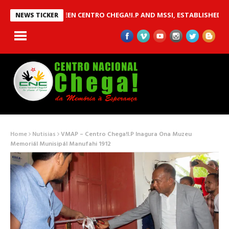
OU BETWEEN CENTRO CHEGA!I.P AND MSSI, ESTABLISHED TO IMPLE
NEWS TICKER
Home
Nutisias
VMAP – Centro Chega!I.P Inagura Ona Muzeu
Memoriál Munisipál Manufahi 1912