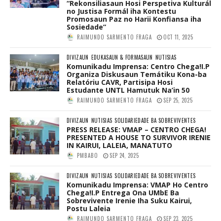
“Rekonsiliasaun Hosi Perspetiva Kulturál
no Justisa Formál iha Kontestu
Promosaun Paz no Harii Konfiansa iha
Sosiedade”
RAIMUNDO SARMENTO FRAGA
OCT 11, 2025
DIVIZAUN
EDUKASAUN & FORMASAUN
NUTISIAS
Komunikadu Imprensa: Centro Chega!I.P
Organiza Diskusaun Temátiku Kona-ba
Relatóriu CAVR, Partisipa Hosi
Estudante UNTL Hamutuk Na’in 50
RAIMUNDO SARMENTO FRAGA
SEP 25, 2025
DIVIZAUN
NUTISIAS
SOLIDARIEDADE BA SOBREVIVENTES
PRESS RELEASE: VMAP – CENTRO CHEGA!
PRESENTED A HOUSE TO SURVIVOR IRENIE
IN KAIRUI, LALEIA, MANATUTO
PMBABO
SEP 24, 2025
DIVIZAUN
NUTISIAS
SOLIDARIEDADE BA SOBREVIVENTES
Komunikadu Imprensa: VMAP Ho Centro
Chega!I.P Entrega Ona UMbE Ba
Sobrevivente Irenie Iha Suku Kairui,
Postu Laleia
RAIMUNDO SARMENTO FRAGA
SEP 23, 2025