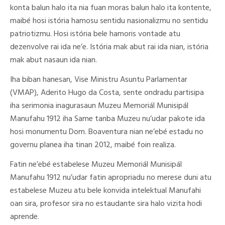
konta balun halo ita nia fuan moras balun halo ita kontente,
maibé hosi istória hamosu sentidu nasionalizmu no sentidu
patriotizmu. Hosi istória bele hamoris vontade atu
dezenvolve rai ida ne’e. Istória mak abut rai ida nian, istória
mak abut nasaun ida nian.
Iha biban hanesan, Vise Ministru Asuntu Parlamentar
(VMAP), Aderito Hugo da Costa, sente ondradu partisipa
iha serimonia inagurasaun Muzeu Memoriál Munisipál
Manufahu 1912 iha Same tanba Muzeu nu’udar pakote ida
hosi monumentu Dom. Boaventura nian ne’ebé estadu no
governu planea iha tinan 2012, maibé foin realiza.
Fatin ne’ebé estabelese Muzeu Memoriál Munisipál
Manufahu 1912 nu’udar fatin apropriadu no merese duni atu
estabelese Muzeu atu bele konvida intelektual Manufahi
oan sira, profesor sira no estaudante sira halo vizita hodi
aprende.