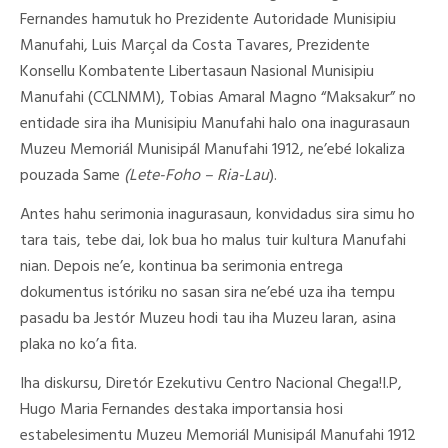
Fernandes hamutuk ho Prezidente Autoridade Munisipiu
Manufahi, Luis Marçal da Costa Tavares, Prezidente
Konsellu Kombatente Libertasaun Nasional Munisipiu
Manufahi (CCLNMM), Tobias Amaral Magno “Maksakur” no
entidade sira iha Munisipiu Manufahi halo ona inagurasaun
Muzeu Memoriál Munisipál Manufahi 1912, ne’ebé lokaliza
pouzada Same
(Lete-Foho – Ria-Lau
).
Antes hahu serimonia inagurasaun, konvidadus sira simu ho
tara tais, tebe dai, lok bua ho malus tuir kultura Manufahi
nian. Depois ne’e, kontinua ba serimonia entrega
dokumentus istóriku no sasan sira ne’ebé uza iha tempu
pasadu ba Jestór Muzeu hodi tau iha Muzeu laran, asina
plaka no ko’a fita.
Iha diskursu, Diretór Ezekutivu Centro Nacional Chega!I.P,
Hugo Maria Fernandes destaka importansia hosi
estabelesimentu Muzeu Memoriál Munisipál Manufahi 1912