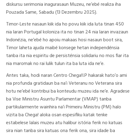
diskursu serimonia inagurasaun Muzeu, ne’ebé realiza iha
Pouzada Same, Sabadu (13 Dezembru 2025).
Timor-Leste nasaun kiik ida ho povu kiik ida luta tinan 450
nia laran Portugal koloniza ita no tinan 24 nia laran invazaun
Indonézia, ne’ebé ho apoiu makaas hosi nasaun boot sira,
Timor laheta ajuda maibé konsege hetan independénsia
tanba ita nia espiritu de persisténsia solidariu no mos fiar ita
nia maromak no rai lulik tulun ita ba luta ida ne’e.
Antes taka, hodi naran Centro Chega!I.P hakarak hato’o ami
nia profunda gratidaun ba na’i Veteranu no Veterana sira
hotu ne’ebé kontribui ba konteudu muzeu ida ne’e. Agradese
ba Vise Ministru Asuntu Parlamentar (VMAP) tanba
partikularmente wainhira na’i Primeiru Ministru (PM) halo
vizita ba Chega! aloka osan espesifiku katak tenke
estabelese lalais muzeu atu halibur istória ferik no katuas
sira nian tanba sira katuas ona ferik ona, sira idade ba