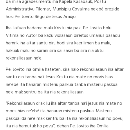
ba misa agradesimentu iha Kapela Kasabauk, Postu
Administrativu Tilomar, Munisipiu Covalima ne’ebé prezide
hosi Pe. Jovito Rêgo de Jesus Araújo.
Iha liafuan hadame malu Kristu nia paz, Pe. Jovito bolu
Vitima no Autor ba kazu violasaun direitus umanus pasadu
hamrik iha altar santu oin, hodi sira kaer liman ba malu,
hakuak malu no sarani sira sai sasin ba sira nia aktu
rekonsiliasaun ne’e.
Pe. Jovito iha omilia hateten, sira halo rekonsiliasaun iha altar
santu oin tanba na’i Jesus Kristu nia mate no moris hias
ne’ebé ita hanaran misteriu paskua tanba misteriu paskua
ne’e mak sentru ba ita nia rekonsiliasaun.
“Rekonsiliasaun di’ak liu iha altar tanba na’i jesus nia mate no
moris hias ne’ebé ita hanaran misteriu paskua. Misteriu
paskua ida ne’e mak sentru ba ita nia rekonsiliasaun ho povu,
ita nia hamutuk ho povu”, dehan Pe. Jovito iha Omilia