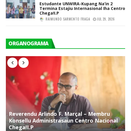
Estudante UNWIRA-Kupang Na’in 2
Termina Estajiu Internasional Iha Centro
Chega!I.P
RAIMUNDO SARMENTO FRAGA
JUL 29, 2026
ORGANOGRAMA
Reverendu Arlindo F. Marçal – Membru
S
Konsellu Administrasaun Centro Nacional
K
Chega!I.P
C