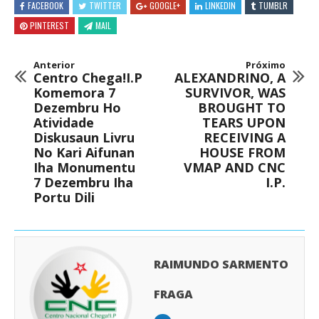
FACEBOOK
TWITTER
GOOGLE+
LINKEDIN
TUMBLR
PINTEREST
MAIL
Anterior
Próximo
Centro Chega!I.P
ALEXANDRINO, A
Komemora 7
SURVIVOR, WAS
Dezembru Ho
BROUGHT TO
Atividade
TEARS UPON
Diskusaun Livru
RECEIVING A
No Kari Aifunan
HOUSE FROM
Iha Monumentu
VMAP AND CNC
7 Dezembru Iha
I.P.
Portu Dili
RAIMUNDO SARMENTO
FRAGA