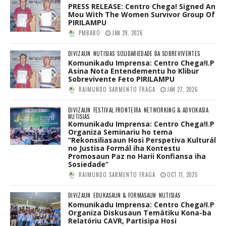
PRESS RELEASE: Centro Chega! Signed An
Mou With The Women Survivor Group Of
PIRILAMPU
PMBABO
JAN 29, 2026
DIVIZAUN
NUTISIAS
SOLIDARIEDADE BA SOBREVIVENTES
Komunikadu Imprensa: Centro Chega!I.P
Asina Nota Entendementu ho Klibur
Sobrevivente Feto PIRILAMPU
RAIMUNDO SARMENTO FRAGA
JAN 27, 2026
DIVIZAUN
FESTIVAL FRONTEIRA
NETWORKING & ADVOKASIA
NUTISIAS
Komunikadu Imprensa: Centro Chega!I.P
Organiza Seminariu ho tema
“Rekonsiliasaun Hosi Perspetiva Kulturál
no Justisa Formál iha Kontestu
Promosaun Paz no Harii Konfiansa iha
Sosiedade”
RAIMUNDO SARMENTO FRAGA
OCT 11, 2025
DIVIZAUN
EDUKASAUN & FORMASAUN
NUTISIAS
Komunikadu Imprensa: Centro Chega!I.P
Organiza Diskusaun Temátiku Kona-ba
Relatóriu CAVR, Partisipa Hosi