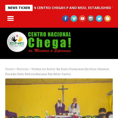
U BETWEEN CENTRO CHEGA!I.P AND MSSI, ESTABLISHED TO IMPLE
NEWS TICKER
Home
Nutisias
Vitima no Autor Ba Kazu Violasaun Direitus Umanus
Pasadu Halo Rekonsiliasaun Iha Altar Santu