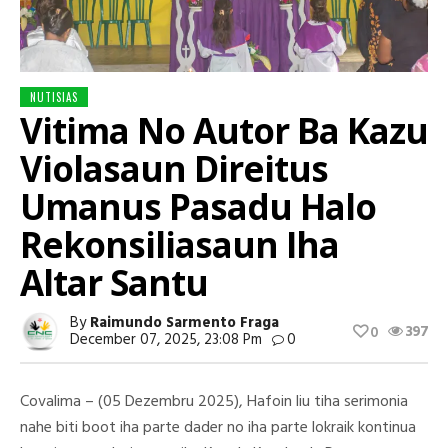
NUTISIAS
Vitima No Autor Ba Kazu
Violasaun Direitus
Umanus Pasadu Halo
Rekonsiliasaun Iha
Altar Santu
By
Raimundo Sarmento Fraga
397
0
December 07, 2025, 23:08 Pm
0
Covalima – (05 Dezembru 2025), Hafoin liu tiha serimonia
nahe biti boot iha parte dader no iha parte lokraik kontinua