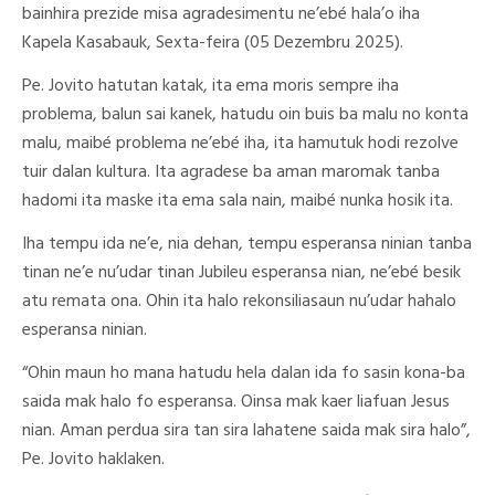
bainhira prezide misa agradesimentu ne’ebé hala’o iha
Kapela Kasabauk, Sexta-feira (05 Dezembru 2025).
Pe. Jovito hatutan katak, ita ema moris sempre iha
problema, balun sai kanek, hatudu oin buis ba malu no konta
malu, maibé problema ne’ebé iha, ita hamutuk hodi rezolve
tuir dalan kultura. Ita agradese ba aman maromak tanba
hadomi ita maske ita ema sala nain, maibé nunka hosik ita.
Iha tempu ida ne’e, nia dehan, tempu esperansa ninian tanba
tinan ne’e nu’udar tinan Jubileu esperansa nian, ne’ebé besik
atu remata ona. Ohin ita halo rekonsiliasaun nu’udar hahalo
esperansa ninian.
“Ohin maun ho mana hatudu hela dalan ida fo sasin kona-ba
saida mak halo fo esperansa. Oinsa mak kaer liafuan Jesus
nian. Aman perdua sira tan sira lahatene saida mak sira halo”,
Pe. Jovito haklaken.