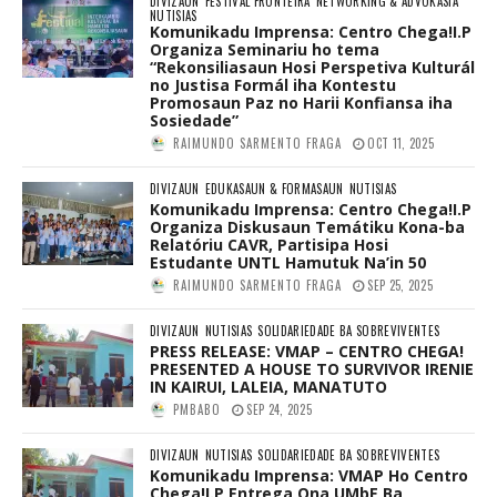
DIVIZAUN
FESTIVAL FRONTEIRA
NETWORKING & ADVOKASIA
NUTISIAS
Komunikadu Imprensa: Centro Chega!I.P
Organiza Seminariu ho tema
“Rekonsiliasaun Hosi Perspetiva Kulturál
no Justisa Formál iha Kontestu
Promosaun Paz no Harii Konfiansa iha
Sosiedade”
RAIMUNDO SARMENTO FRAGA
OCT 11, 2025
DIVIZAUN
EDUKASAUN & FORMASAUN
NUTISIAS
Komunikadu Imprensa: Centro Chega!I.P
Organiza Diskusaun Temátiku Kona-ba
Relatóriu CAVR, Partisipa Hosi
Estudante UNTL Hamutuk Na’in 50
RAIMUNDO SARMENTO FRAGA
SEP 25, 2025
DIVIZAUN
NUTISIAS
SOLIDARIEDADE BA SOBREVIVENTES
PRESS RELEASE: VMAP – CENTRO CHEGA!
PRESENTED A HOUSE TO SURVIVOR IRENIE
IN KAIRUI, LALEIA, MANATUTO
PMBABO
SEP 24, 2025
DIVIZAUN
NUTISIAS
SOLIDARIEDADE BA SOBREVIVENTES
Komunikadu Imprensa: VMAP Ho Centro
Chega!I.P Entrega Ona UMbE Ba