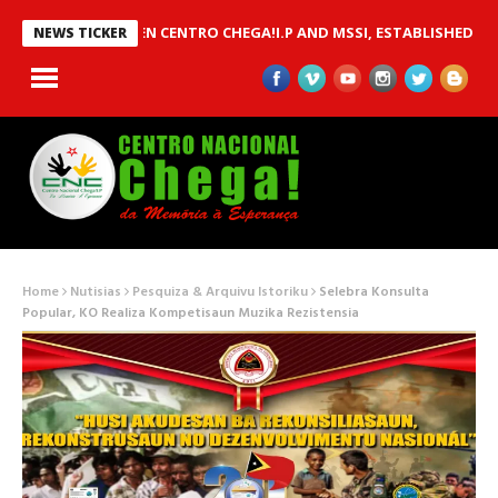
OU BETWEEN CENTRO CHEGA!I.P AND MSSI, ESTABLISHED TO IMPLE
NEWS TICKER
Home
Nutisias
Pesquiza & Arquivu Istoriku
Selebra Konsulta
Popular, KO Realiza Kompetisaun Muzika Rezistensia