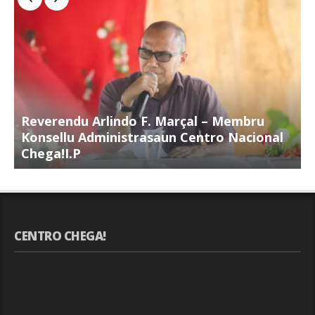
Reverendu Arlindo F. Marçal – Membru
S
Konsellu Administrasaun Centro Nacional
K
Chega!I.P
C
CENTRO CHEGA!