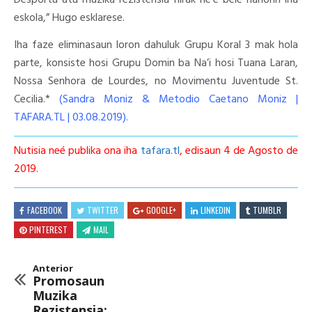
Desportu atu muzika rezistensia hirak ne’e bele hanorin iha
eskola,” Hugo esklarese.
Iha faze eliminasaun loron dahuluk Grupu Koral 3 mak hola
parte, konsiste hosi Grupu Domin ba Na’i hosi Tuana Laran,
Nossa Senhora de Lourdes, no Movimentu Juventude St.
Cecilia.*
(Sandra Moniz & Metodio Caetano Moniz |
TAFARA.TL | 03.08.2019).
Nutisia neé publika ona iha
tafara.tl
, edisaun 4 de Agosto de
2019.
FACEBOOK
TWITTER
GOOGLE+
LINKEDIN
TUMBLR
PINTEREST
MAIL
Anterior
Promosaun
Muzika
Rezistensia: