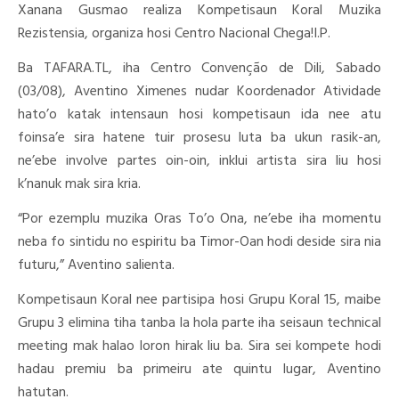
Xanana Gusmao realiza Kompetisaun Koral Muzika
Rezistensia, organiza hosi Centro Nacional Chega!I.P.
Ba TAFARA.TL, iha Centro Convenção de Dili, Sabado
(03/08), Aventino Ximenes nudar Koordenador Atividade
hato’o katak intensaun hosi kompetisaun ida nee atu
foinsa’e sira hatene tuir prosesu luta ba ukun rasik-an,
ne’ebe involve partes oin-oin, inklui artista sira liu hosi
k’nanuk mak sira kria.
“Por ezemplu muzika Oras To’o Ona, ne’ebe iha momentu
neba fo sintidu no espiritu ba Timor-Oan hodi deside sira nia
futuru,” Aventino salienta.
Kompetisaun Koral nee partisipa hosi Grupu Koral 15, maibe
Grupu 3 elimina tiha tanba la hola parte iha seisaun technical
meeting mak halao loron hirak liu ba. Sira sei kompete hodi
hadau premiu ba primeiru ate quintu lugar, Aventino
hatutan.