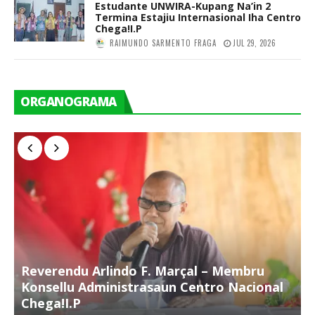
Estudante UNWIRA-Kupang Na’in 2
Termina Estajiu Internasional Iha Centro
Chega!I.P
RAIMUNDO SARMENTO FRAGA
JUL 29, 2026
ORGANOGRAMA
Reverendu Arlindo F. Marçal – Membru
S
Konsellu Administrasaun Centro Nacional
K
Chega!I.P
C