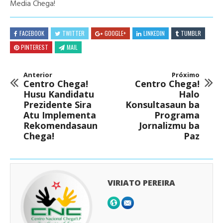
Media Chega!
FACEBOOK
TWITTER
GOOGLE+
LINKEDIN
TUMBLR
PINTEREST
MAIL
Anterior
Próximo
Centro Chega!
Centro Chega!
Husu Kandidatu
Halo
Prezidente Sira
Konsultasaun ba
Atu Implementa
Programa
Rekomendasaun
Jornalizmu ba
Chega!
Paz
VIRIATO PEREIRA