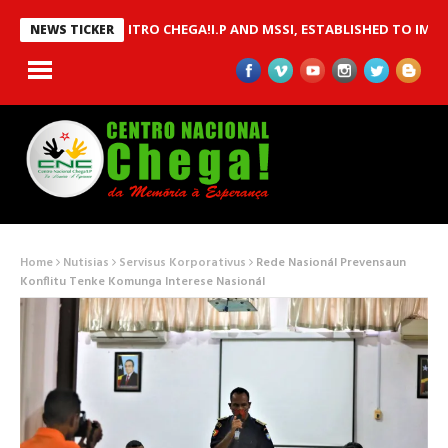
TWEEN CENTRO CHEGA!I.P AND MSSI, ESTABLISHED TO IMPLEMENT
NEWS TICKER
Home
Nutisias
Servisus Korporativus
Rede Nasionál Prevensaun
Konflitu Tenke Komunga Interese Nasionál