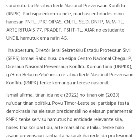
sorumutu ba Re-ativa Rede Nasionál Prevensaun Konflitu
(RNPK). Partisipa enkontru ne’e, mai husi entidades oioin
hanesan PNTL, JPIC-OIPAS, CNJTL, SEJD, DNTP, MJM-TL,
ARTE RITUAIS 77, PRADET, PSHT-TL, AJAR no estudante
UNDIL hamutuk ema na’in 45.
Iha abertura, Diretór Jerál Sekretáriu Estadu Protesaun Sivil
(SEPS) Ismael Babo husu ba ekipa Centro Nacional Chega.I.P,
Diresaun Nasionál Prevensaun Konflitu Komunitária (DNPKK),
g7+ no Belun ne’ebé inisia re-ativa Rede Nasionál Prevensaun
Konflitu (RNPK) tenke komunga interese nasionál.
Ismail afirma, tinan ida ne’e (2022) no tinan oin (2023)
nu’udar tinan polítiku. Povu Timor-Leste sei partisipa festa
demokrasia iha eleisaun prezidensiál no eleisaun parlamentár.
RNPK tenke servisu hamutuk ho entidade relevante sira,
hases tiha kór partidu, arte marsiál no étniku, tenke halo
asaun prevensaun tanba ita hakarak iha rede ida profesionál