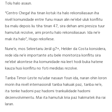
Tolu halo asaun.
“Centro Chega! iha tinan kotuk ita halo rekonsiliasaun iha
nivél komunidade entre funu maun alin ne’ebé uluk konflitu
ba malu depois liu tiha tinan 47, sira dehan ami presiza tuur
hamutuk rezolve, ami prontu halo rekonsiliasaun. Ida ne’e
mak ita halo”, Hugo rekoñese.
Nune’e, mos Sekretariu Jerál g7+, Helder da Costa konsidera,
rede ida ne’e importante atu bele monitoriza konflitu sira
ne’ebé akontese iha komunidade nia leet hodi buka hatene
kauza husi konflitu no foti medidas rezolve.
Tanba Timor-Leste nu’udar nasaun foun ida, naran ohin loron
morin iha nivél internasionál tanba hakuak paz, tanba ne’e,
ita tenke hadomi paz hadomi trankuilidade hadomi
dezenvolvimentu. Mai ita hamutuk kria paz hakmatek iha rai
laran.