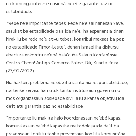
no komunga interese nasionál ne’ebé garante paz no
estabilidade.
“Rede ne’e importante tebes. Rede ne’e sai hanesan xave,
sasukat ba estabilidade pais ida ne’e. iha esperiensia tinan
hirak liu ba rede ne’e ativu tebes, kontribui makaas ba paz
no estabilidade Timor-Leste”, dehan Ismael iha diskursu
abertura enkontru ne’ebé hala’o iha Salaun Konferénsia
Centro Chega! Antigo Comarca Balide, Dili, Kuarta-feira
(23/02/2022).
Nia haktuir, problema ne’ebé iha sai ita nia responsabilidade,
ita tenke servisu hamutuk tantu instituisaun governu no
mos organizasaun sosiedade sivil, atu alkansa objetivu ida
de’it atu garantia paz no estabilidade.
“Importante liu mak ita halo koordenasaun ne’ebé kapas,
komunikasaun ne’ebé kapas iha metodolojia ida de’it ba
prevensaun konflitu tanba prevensaun konflitu komunitária.