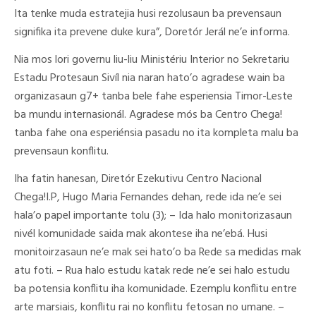
Ita tenke muda estratejia husi rezolusaun ba prevensaun
signifika ita prevene duke kura”, Doretór Jerál ne’e informa.
Nia mos lori governu liu-liu Ministériu Interior no Sekretariu
Estadu Protesaun Sivíl nia naran hato’o agradese wain ba
organizasaun g7+ tanba bele fahe esperiensia Timor-Leste
ba mundu internasionál. Agradese mós ba Centro Chega!
tanba fahe ona esperiénsia pasadu no ita kompleta malu ba
prevensaun konflitu.
Iha fatin hanesan, Diretór Ezekutivu Centro Nacional
Chega!I.P, Hugo Maria Fernandes dehan, rede ida ne’e sei
hala’o papel importante tolu (3); – Ida halo monitorizasaun
nivél komunidade saida mak akontese iha ne’ebá. Husi
monitoirzasaun ne’e mak sei hato’o ba Rede sa medidas mak
atu foti. – Rua halo estudu katak rede ne’e sei halo estudu
ba potensia konflitu iha komunidade. Ezemplu konflitu entre
arte marsiais, konflitu rai no konflitu fetosan no umane. –