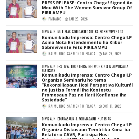
PRESS RELEASE: Centro Chega! Signed An
Mou With The Women Survivor Group Of
PIRILAMPU
PMBABO
JAN 29, 2026
DIVIZAUN
NUTISIAS
SOLIDARIEDADE BA SOBREVIVENTES
Komunikadu Imprensa: Centro Chega!I.P
Asina Nota Entendementu ho Klibur
Sobrevivente Feto PIRILAMPU
RAIMUNDO SARMENTO FRAGA
JAN 27, 2026
DIVIZAUN
FESTIVAL FRONTEIRA
NETWORKING & ADVOKASIA
NUTISIAS
Komunikadu Imprensa: Centro Chega!I.P
Organiza Seminariu ho tema
“Rekonsiliasaun Hosi Perspetiva Kulturál
no Justisa Formál iha Kontestu
Promosaun Paz no Harii Konfiansa iha
Sosiedade”
RAIMUNDO SARMENTO FRAGA
OCT 11, 2025
DIVIZAUN
EDUKASAUN & FORMASAUN
NUTISIAS
Komunikadu Imprensa: Centro Chega!I.P
Organiza Diskusaun Temátiku Kona-ba
Relatóriu CAVR, Partisipa Hosi