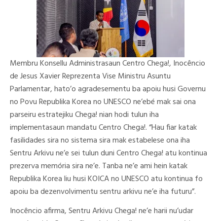
Membru Konsellu Administrasaun Centro Chega!, Inocêncio
de Jesus Xavier Reprezenta Vise Ministru Asuntu
Parlamentar, hato’o agradesementu ba apoiu husi Governu
no Povu Republika Korea no UNESCO ne’ebé mak sai ona
parseiru estratejiku Chega! nian hodi tulun iha
implementasaun mandatu Centro Chega!. “Hau fiar katak
fasilidades sira no sistema sira mak estabelese ona iha
Sentru Arkivu ne’e sei tulun duni Centro Chega! atu kontinua
prezerva memória sira ne’e. Tanba ne’e ami hein katak
Republika Korea liu husi KOICA no UNESCO atu kontinua fo
apoiu ba dezenvolvimentu sentru arkivu ne’e iha futuru”.
Inocêncio afirma, Sentru Arkivu Chega! ne’e harii nu’udar