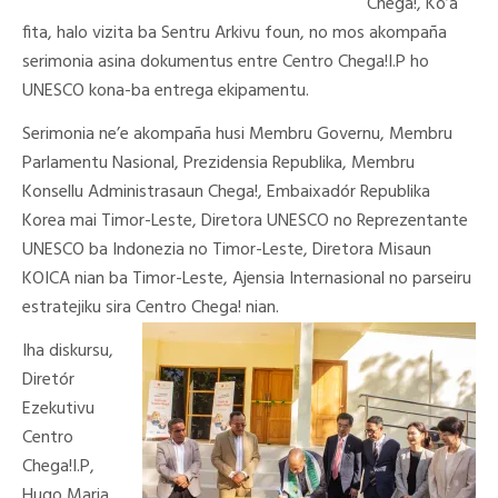
Chega!, Ko’a
fita, halo vizita ba Sentru Arkivu foun, no mos akompaña
serimonia asina dokumentus entre Centro Chega!I.P ho
UNESCO kona-ba entrega ekipamentu.
Serimonia ne’e akompaña husi Membru Governu, Membru
Parlamentu Nasional, Prezidensia Republika, Membru
Konsellu Administrasaun Chega!, Embaixadór Republika
Korea mai Timor-Leste, Diretora UNESCO no Reprezentante
UNESCO ba Indonezia no Timor-Leste, Diretora Misaun
KOICA nian ba Timor-Leste, Ajensia Internasional no parseiru
estratejiku sira Centro Chega! nian.
Iha diskursu,
Diretór
Ezekutivu
Centro
Chega!I.P,
Hugo Maria