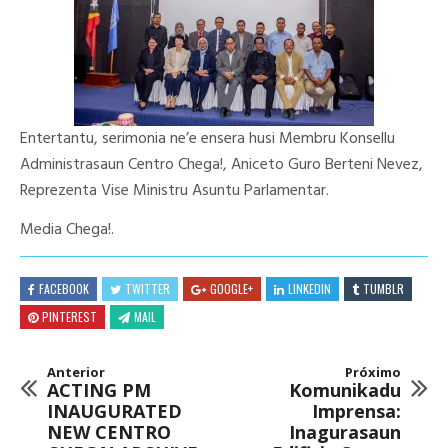
Entertantu, serimonia ne’e ensera husi Membru Konsellu
Administrasaun Centro Chega!, Aniceto Guro Berteni Nevez,
Reprezenta Vise Ministru Asuntu Parlamentar.
Media Chega!.
FACEBOOK
TWITTER
GOOGLE+
LINKEDIN
TUMBLR
PINTEREST
MAIL
Anterior
Próximo
ACTING PM
Komunikadu
INAUGURATED
Imprensa:
NEW CENTRO
Inagurasaun