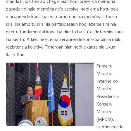
mandatu ida Centro Chega! nian hodi prezerva memória
pasadu no halo memória ne’e asesivel hodi ema hotu bele
mai aprende kona-ba ema timoroan nia memória istoriku
sira, iha ambitu sira nia partisipasaun hodi ezerse sira nia
direitu fundamental kona-ba direitu ba auto-determinasaun.
lha Sentru Arkivu ne’e, ema sei aprende kona-ba oinsa mak
rezistensia koletiva Timoroan nian hodi alkansa nia Ukun
Rasik Aan.
Primeiru
Ministru
Interino no
Ministru
Prezidensia
Konsellu
Ministru
(MPCM),
Hermenegildo