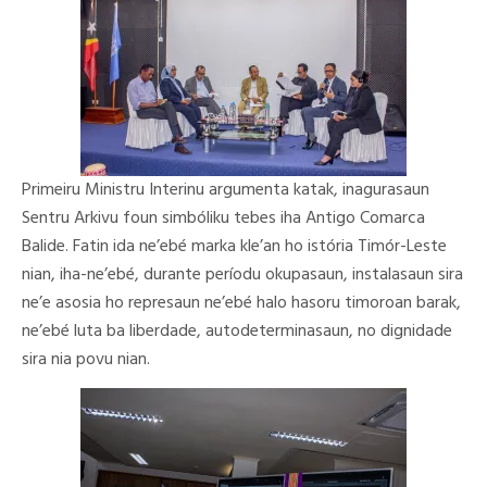
Primeiru Ministru Interinu argumenta katak, inagurasaun
Sentru Arkivu foun simbóliku tebes iha Antigo Comarca
Balide. Fatin ida ne’ebé marka kle’an ho istória Timór-Leste
nian, iha-ne’ebé, durante períodu okupasaun, instalasaun sira
ne’e asosia ho represaun ne’ebé halo hasoru timoroan barak,
ne’ebé luta ba liberdade, autodeterminasaun, no dignidade
sira nia povu nian.