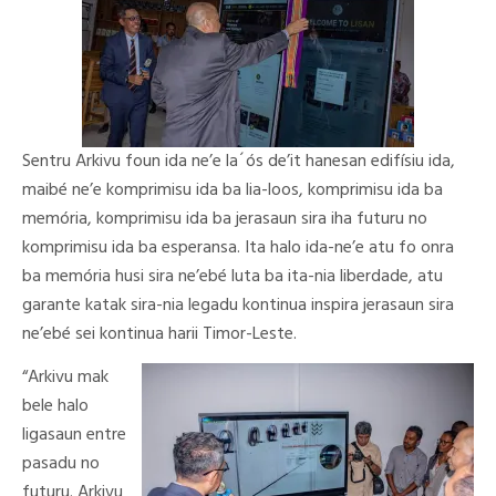
Sentru Arkivu foun ida ne’e la´ós de’it hanesan edifísiu ida,
maibé ne’e komprimisu ida ba lia-loos, komprimisu ida ba
memória, komprimisu ida ba jerasaun sira iha futuru no
komprimisu ida ba esperansa. Ita halo ida-ne’e atu fo onra
ba memória husi sira ne’ebé luta ba ita-nia liberdade, atu
garante katak sira-nia legadu kontinua inspira jerasaun sira
ne’ebé sei kontinua harii Timor-Leste.
“Arkivu mak
bele halo
ligasaun entre
pasadu no
futuru. Arkivu