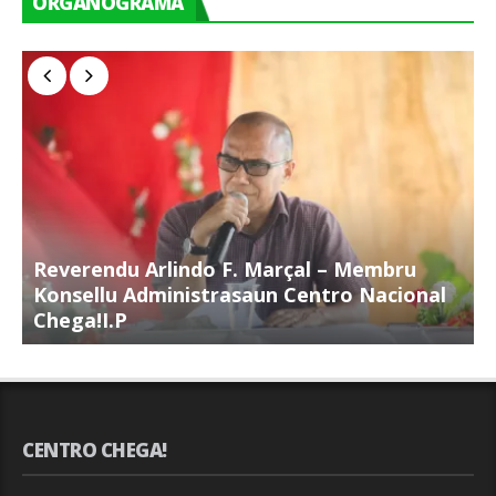
ORGANOGRAMA
Reverendu Arlindo F. Marçal – Membru
S
Konsellu Administrasaun Centro Nacional
K
Chega!I.P
C
CENTRO CHEGA!