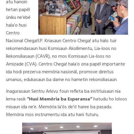
atu hanoin
hetan papél
úniku ne’ebé
hala’o husi
Centro
Nacional Chega!I.P. Kriasaun Centro Chega! atu halo tuir
rekomendasaun husi Komisaun Akollimentu, Lia-loos no
Rekonsiliasaun (CAVR), no mos Komisaun Lia-loos no
Amizade (CVA). Centro Chega! hala’o ona papél importante
ida hodi prezerva memória nasionál, promove direitus
umanus, edukasaun ba dame no hametin rekonsiliasaun.
Inagurasaun Sentru Arkivu foun refleta ba instituisaun nia
lema rasik
“Husi Memória ba Esperansa”
hatudu ho loloos
misaun ida ne’e. Memória la’ós de’it haree ba pasadu.
Memória mos instrumentu ida atu harii futuru.