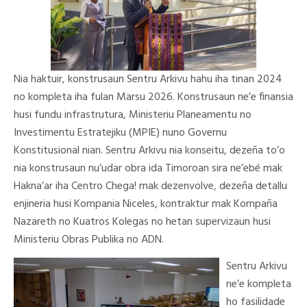
Nia haktuir, konstrusaun Sentru Arkivu hahu iha tinan 2024
no kompleta iha fulan Marsu 2026. Konstrusaun ne’e finansia
husi fundu infrastrutura, Ministeriu Planeamentu no
Investimentu Estratejiku (MPIE) nuno Governu
Konstitusional nian. Sentru Arkivu nia konseitu, dezeña to’o
nia konstrusaun nu’udar obra ida Timoroan sira ne’ebé mak
Hakna’ar iha Centro Chega! mak dezenvolve, dezeña detallu
enjineria husi Kompania Niceles, kontraktur mak Kompaña
Nazareth no Kuatros Kolegas no hetan supervizaun husi
Ministeriu Obras Publika no ADN.
Sentru Arkivu
ne’e kompleta
ho fasilidade