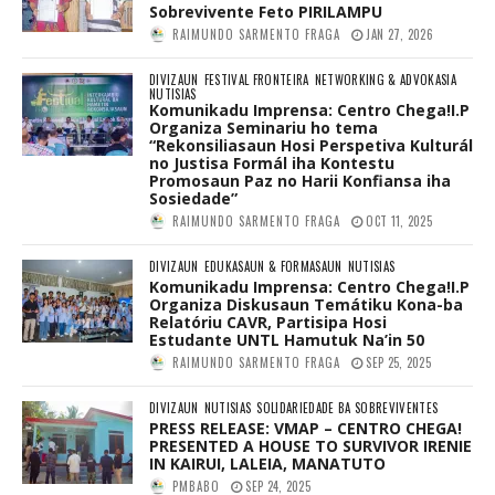
Sobrevivente Feto PIRILAMPU
RAIMUNDO SARMENTO FRAGA
JAN 27, 2026
DIVIZAUN
FESTIVAL FRONTEIRA
NETWORKING & ADVOKASIA
NUTISIAS
Komunikadu Imprensa: Centro Chega!I.P
Organiza Seminariu ho tema
“Rekonsiliasaun Hosi Perspetiva Kulturál
no Justisa Formál iha Kontestu
Promosaun Paz no Harii Konfiansa iha
Sosiedade”
RAIMUNDO SARMENTO FRAGA
OCT 11, 2025
DIVIZAUN
EDUKASAUN & FORMASAUN
NUTISIAS
Komunikadu Imprensa: Centro Chega!I.P
Organiza Diskusaun Temátiku Kona-ba
Relatóriu CAVR, Partisipa Hosi
Estudante UNTL Hamutuk Na’in 50
RAIMUNDO SARMENTO FRAGA
SEP 25, 2025
DIVIZAUN
NUTISIAS
SOLIDARIEDADE BA SOBREVIVENTES
PRESS RELEASE: VMAP – CENTRO CHEGA!
PRESENTED A HOUSE TO SURVIVOR IRENIE
IN KAIRUI, LALEIA, MANATUTO
PMBABO
SEP 24, 2025