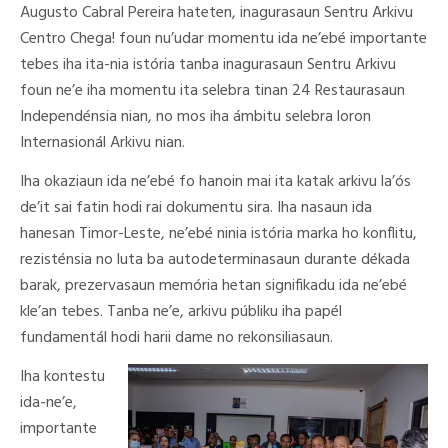
Augusto Cabral Pereira hateten, inagurasaun Sentru Arkivu
Centro Chega! foun nu’udar momentu ida ne’ebé importante
tebes iha ita-nia istória tanba inagurasaun Sentru Arkivu
foun ne’e iha momentu ita selebra tinan 24 Restaurasaun
Independénsia nian, no mos iha ámbitu selebra loron
Internasionál Arkivu nian.
Iha okaziaun ida ne’ebé fo hanoin mai ita katak arkivu la’ós
de’it sai fatin hodi rai dokumentu sira. Iha nasaun ida
hanesan Timor-Leste, ne’ebé ninia istória marka ho konflitu,
rezisténsia no luta ba autodeterminasaun durante dékada
barak, prezervasaun memória hetan signifikadu ida ne’ebé
kle’an tebes. Tanba ne’e, arkivu públiku iha papél
fundamentál hodi harii dame no rekonsiliasaun.
Iha kontestu
ida-ne’e,
importante