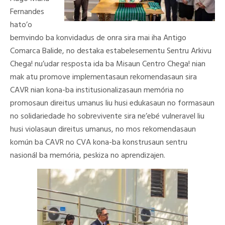
Fernandes
hato’o
bemvindo ba konvidadus de onra sira mai iha Antigo
Comarca Balide, no destaka estabelesementu Sentru Arkivu
Chega! nu’udar resposta ida ba Misaun Centro Chega! nian
mak atu promove implementasaun rekomendasaun sira
CAVR nian kona-ba institusionalizasaun memória no
promosaun direitus umanus liu husi edukasaun no formasaun
no solidariedade ho sobrevivente sira ne’ebé vulneravel liu
husi violasaun direitus umanus, no mos rekomendasaun
komún ba CAVR no CVA kona-ba konstrusaun sentru
nasionál ba memória, peskiza no aprendizajen.