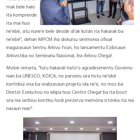
mak bele halo
ita komprende
ita mai husi
ne’ebé, atu nune’e bele deside di’ak liután ita hakarak ba
ne’ebé”, dehan MPCM iha diskursu serimonia ofisial
inagurasaun Sentru Arkivu foun, ho lansamentu Ezibisaun
Arkivistika no Seminariu Nasional, iha Arkivu Chega!.
Molok remata, “ha’u hakarak hato’o agradesimentu Governu
nian ba UNESCO, KOICA, no parseiru sira hotu ne’ebé
kontribui ona ba realizasaun projetu ida ne’e, no mos ba
Diretór Ezekutivu no ekipa husi Centro Chega! ba ita boot
sira nia serbisu kontínu hodi prezerva memória istórika ita nia
nasaun nian”.