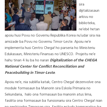
sira
dijitalizasaun
arkivu no
biblioteka,
ne’ebé hetan
apoiu husi Povu no Governu Republika Korea nu’udar sira nia
amizade ba Povu no Governu Timor-Leste. Apoiu ne’e
implementa husi Centro Chega! ho parseria ho Ministeriu
Edukasaun, Ministeriu Finansas no UNESCO. Projeitu ne’e
hahu tinan 4 liu ba ho naran
Digitalization of the CHEGA
National Center for Conflict Reconciliation and
Peacebuilding in Timor-Leste
.
Apoiu ne’e, nia subliña katak, Centro Chega! dezenvolve ona
module formasaun ba Manorin sira Eskola Primaria no
Sekundaria, halo ona formasaun ba manorin atus lima,
fasilita ona formasaun ba funsionariu sira Centro Chega! nian