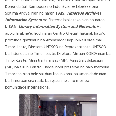
no peskizador Timoroan sira, fasilita estudu komparativu ba
Korea du Sul, Kambodia no Indonézia, estabelese ona
Sistima Arkival nian ho naran
TAIS
,
Timorese Archives
Information System
no Sistema biblioteka nian ho naran
LISAN
,
Library Information System and Network
. Ho
apoiu hirak ne’e, hodi naran Centro Chega!, hakarak hato’o
profunda gratidaun ba Ambasadór Republika Korea mai
Timor-Leste, Diretora UNESCO no Reprezentante UNESCO
ba Indonezia no Timor-Leste, Diretora Misaun KOICA nian ba
Timor-Leste, Ministra Finansas (MF), Ministra Edukasaun
(ME) ba tulun Centro Chega! hodi prezerva no halo memoria
Timoroan nian bele sai duni lisaun kona-ba umanidade nian
ba Timoroan sira rasik, ba rejiaun ne’e no mos ba
komunidade internasional.