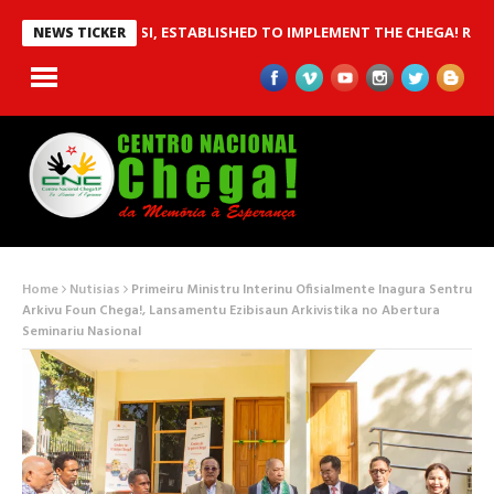
ND MSSI, ESTABLISHED TO IMPLEMENT THE CHEGA! RECOMMENDATIO
NEWS TICKER
Home
Nutisias
Primeiru Ministru Interinu Ofisialmente Inagura Sentru
Arkivu Foun Chega!, Lansamentu Ezibisaun Arkivistika no Abertura
Seminariu Nasional