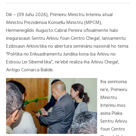
Dili – (09 Juñu 2026), Primeiru Ministru Interinu atual
Ministru Prezidensia Konsellu Ministru (MPCM),
Hermenegildo Augusto Cabral Pereira ofisialmente halo
inagurasaun Sentru Arkivu foun Centro Chega!, lansamentu
Ezibisaun Arkivistika no abertura semináriu nasionál ho tema
“Politika no Enkuadramentu Juridika kona-ba Arkivu no
Esbosu Lei Sibernétika”, ne’ebé realiza iha Arkivu Chega!,
Antigo Comarca Balide.
Iha serimonia
ne’e, Primeiru
Ministru
Interinu mos
asina Plaka
Sentru Arkivu
foun Centro