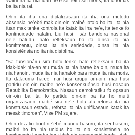
Wainhira ita nia fuan ne’e sei fekit sei moris, ita fo tomak
ba ita nia rai.
Ohin ita iha ona dijitalizasaun ita iha ona metodu
absensia ne’ebé mak oin-oin maibé lato’o ba ita, ita nia
fuan mak tenke kontrola ita katak ita iha ne’e, ita tenke fo
kontinuidade nafatin. Liu husi isár bandeira nasional
ne’e hatudu, halo refleksaun ba ita oinsa ita nia
komitmentu, oinsa ita nia seriedade, oinsa ita nia
konsisténsia no ita nia disiplina.
“Ba funsionáriu sira hotu tenke halo refleksaun ba ita
idak-idak nia-an atu muda ita nia haree ba oin, muda ita
nia hanoin, muda ita nia hahalok para muda ita nia moris.
Ita dalaruma haree mai husi grupu oin-oin, mai husi
partidu oin-oin maibe ne’e konsenkuénsia husi nasaun
Republika Demokratika. Nasaun demokratiku fo opsaun
oin-oin ba ita, fo partidu oin-oin ba ita ho multi
organizasaun, maibé sira ne’e hotu atu reforsa ita nia
konstrusaun estadu, reforsa ita nia unifikasaun katak ita
mesak timoroan”, Vise PM sujere.
Ohin dezafiu boot ne’ebé mundu hasoru, ita sei hasoru,
maibé ho ita nia unidus ho ita nia konsisténsia no