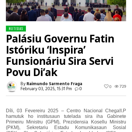
NUTISIAS
Palásiu Governu Fatin
Istóriku ‘Inspira’
Funsionáriu Sira Servi
Povu Di’ak
By
Raimundo Sarmento Fraga
729
0
February 03, 2025, 15:31 Pm
0
Díli, 03 Fevereiru 2025 – Centro Nacional Chega!I.P
hamutuk ho institusaun tutelada sira iha Gabinete
Primeiru Ministru (GPM), Prezidensia Kosellu Ministru
(PKM), Sekretariu Estadu Komunikasaun Sosial