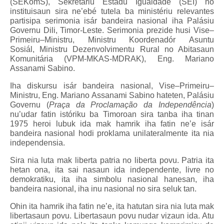
(SEKomS), Sekretáriu Estadu Igualdade (SEI) no
instituisaun sira ne’ebé tutela ba ministériu relevantes
partisipa serimonia isár bandeira nasional iha Palásiu
Governu Dili, Timor-Leste. Serimonia prezide husi
Vise
–
Primeiru
–
Ministru
,
Ministru
Koordenadór
Asuntu
Sosiál
,
Ministru
Dezenvolvimentu Rural no Abitasaun
Komunitária (VPM-MKAS-MDRAK), Eng.
Mariano
Assanami
Sabino.
Iha diskursu isár bandeira nasional,
Vise
–
Primeiru
–
Ministru
, Eng.
Mariano Assanami
Sabino hateten, Palásiu
Governu (
Praça da Proclamação da Independência
)
nu’udar fatin istóriku ba Timoroan sira tanba iha tinan
1975 heroi lubuk ida mak hamrik iha fatin ne’e isár
bandeira nasional hodi proklama unilateralmente ita nia
independensia.
Sira nia luta mak liberta patria no liberta povu. Patria ita
hetan ona, ita sai nasaun ida independente, livre no
demokratiku, ita iha simbolu nasional hanesan, iha
bandeira nasional, iha inu nasional no sira seluk tan.
Ohin ita hamrik iha fatin ne’e, ita hatutan sira nia luta mak
libertasaun povu. Libertasaun povu nudar vizaun ida. Atu