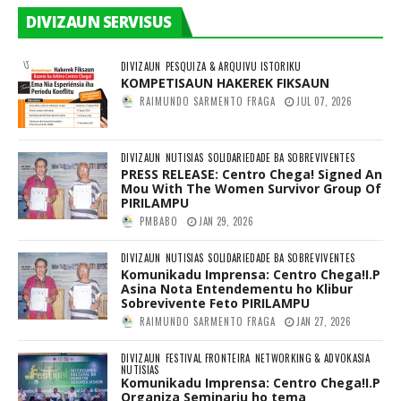
DIVIZAUN SERVISUS
DIVIZAUN
PESQUIZA & ARQUIVU ISTORIKU
KOMPETISAUN HAKEREK FIKSAUN
RAIMUNDO SARMENTO FRAGA
JUL 07, 2026
DIVIZAUN
NUTISIAS
SOLIDARIEDADE BA SOBREVIVENTES
PRESS RELEASE: Centro Chega! Signed An
Mou With The Women Survivor Group Of
PIRILAMPU
PMBABO
JAN 29, 2026
DIVIZAUN
NUTISIAS
SOLIDARIEDADE BA SOBREVIVENTES
Komunikadu Imprensa: Centro Chega!I.P
Asina Nota Entendementu ho Klibur
Sobrevivente Feto PIRILAMPU
RAIMUNDO SARMENTO FRAGA
JAN 27, 2026
DIVIZAUN
FESTIVAL FRONTEIRA
NETWORKING & ADVOKASIA
NUTISIAS
Komunikadu Imprensa: Centro Chega!I.P
Organiza Seminariu ho tema