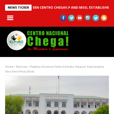
MOU BETWEEN CENTRO CHEGA!I.P AND MSSI, ESTABLISHED TO IMP
NEWS TICKER
Home
Nutisias
Palásiu Governu Fatin Istóriku ‘Inspira’ Funsionáriu
Sira Servi Povu Di’ak