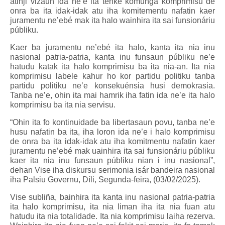
atinji vizaun ida ne’e ita tenke komunga komprimisu de
onra ba ita idak-idak atu iha komitementu nafatin kaer
juramentu ne’ebé mak ita halo wainhira ita sai funsionáriu
públiku.
Kaer ba juramentu ne’ebé ita halo, kanta ita nia inu
nasional patria-patria, kanta inu funsaun públiku ne’e
hatudu katak ita halo komprimisu ba ita nia-an. Ita nia
komprimisu labele kahur ho kor partidu politiku tanba
partidu politiku ne’e konsekuénsia husi demokrasia.
Tanba ne’e, ohin ita mai hamrik iha fatin ida ne’e ita halo
komprimisu ba ita nia servisu.
“Ohin ita fo kontinuidade ba libertasaun povu, tanba ne’e
husu nafatin ba ita, iha loron ida ne’e i halo komprimisu
de onra ba ita idak-idak atu iha komitmentu nafatin kaer
juramentu ne’ebé mak uainhira ita sai funsionáriu públiku
kaer ita nia inu funsaun públiku nian i inu nasional”,
dehan Vise iha diskursu serimonia isár bandeira nasional
iha Palsiu Governu, D
í
li, Segunda-feira, (03/02/2025).
Vise
subliña, bainhira ita kanta inu nasional patria-patria
ita halo komprimisu, ita nia liman iha ita nia fuan atu
hatudu ita nia totalidade. Ita nia komprimisu laiha rezerva.