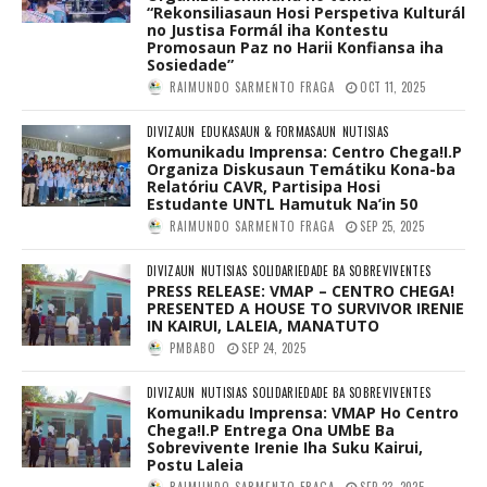
“Rekonsiliasaun Hosi Perspetiva Kulturál
no Justisa Formál iha Kontestu
Promosaun Paz no Harii Konfiansa iha
Sosiedade”
RAIMUNDO SARMENTO FRAGA
OCT 11, 2025
DIVIZAUN
EDUKASAUN & FORMASAUN
NUTISIAS
Komunikadu Imprensa: Centro Chega!I.P
Organiza Diskusaun Temátiku Kona-ba
Relatóriu CAVR, Partisipa Hosi
Estudante UNTL Hamutuk Na’in 50
RAIMUNDO SARMENTO FRAGA
SEP 25, 2025
DIVIZAUN
NUTISIAS
SOLIDARIEDADE BA SOBREVIVENTES
PRESS RELEASE: VMAP – CENTRO CHEGA!
PRESENTED A HOUSE TO SURVIVOR IRENIE
IN KAIRUI, LALEIA, MANATUTO
PMBABO
SEP 24, 2025
DIVIZAUN
NUTISIAS
SOLIDARIEDADE BA SOBREVIVENTES
Komunikadu Imprensa: VMAP Ho Centro
Chega!I.P Entrega Ona UMbE Ba
Sobrevivente Irenie Iha Suku Kairui,
Postu Laleia