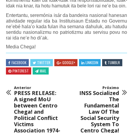
komitmentu kaer ba idak-idak nia responsabilidade, idak-
idak nia knar, ita hotu hamutuk ita bele lori rai ne’e ba oin.
Entertantu, seremónia isár da bandeira nasional hanesan
atividade regular ida ba Instituisaun Estadu no Governu
ne’ebé hala’o kada fulan iha semana dahuluk, atu hatudu
sentidu nasionalizmu no patriotizmu atu servisu povu no
rai ida ne’e ho di’ak.
Media Chega!
FACEBOOK
TWITTER
GOOGLE+
LINKEDIN
TUMBLR
PINTEREST
MAIL
Anterior
Próximo
PRESS RELEASE:
INSS Socialized
A signed MoU
The
between Centro
Fundamental
Chega! and
Law Of The
Political Conflict
Social Security
Victims
System To
Association 1974-
Centro Chega!