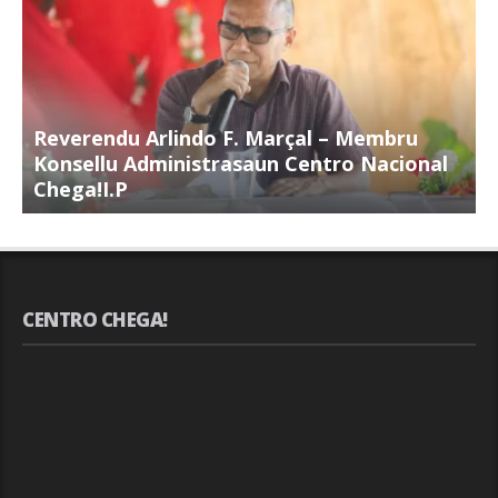
Reverendu Arlindo F. Marçal – Membru
S
Konsellu Administrasaun Centro Nacional
K
Chega!I.P
C
CENTRO CHEGA!