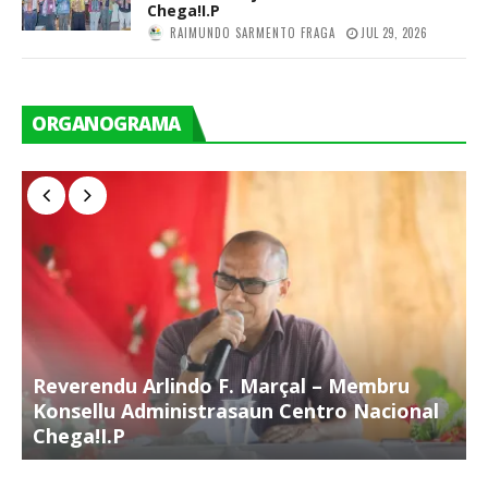
Chega!I.P
RAIMUNDO SARMENTO FRAGA
JUL 29, 2026
ORGANOGRAMA
Reverendu Arlindo F. Marçal – Membru
S
Konsellu Administrasaun Centro Nacional
K
Chega!I.P
C