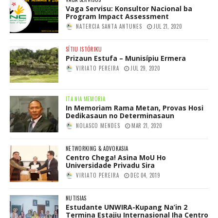
Vaga Servisu: Konsultor Nacional ba
Program Impact Assessment
NATERCIA SANTA ANTUNES
JUL 21, 2020
SÍTIU ISTÓRIKU
Prizaun Estufa – Munisípiu Ermera
VIRIATO PEREIRA
JUL 29, 2020
ITA NIA MEMORIA
In Memoriam Rama Metan, Provas Hosi
Dedikasaun no Determinasaun
NOLASCO MENDES
MAR 21, 2020
NETWORKING & ADVOKASIA
Centro Chega! Asina MoU Ho
Universidade Privadu Sira
VIRIATO PEREIRA
DEC 04, 2019
NUTISIAS
Estudante UNWIRA-Kupang Na’in 2
Termina Estajiu Internasional Iha Centro