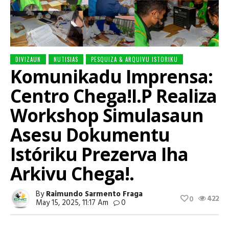
DIVIZAUN
NUTISIAS
PESQUIZA & ARQUIVU ISTORIKU
Komunikadu Imprensa:
Centro Chega!I.P Realiza
Workshop Simulasaun
Asesu Dokumentu
Istóriku Prezerva Iha
Arkivu Chega!.
By
Raimundo Sarmento Fraga
422
0
May 15, 2025, 11:17 Am
0