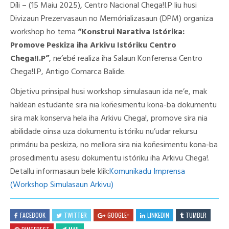
Díli – (15 Maiu 2025), Centro Nacional Chega!I.P liu husi
Divizaun Prezervasaun no Memórializasaun (DPM) organiza
workshop ho tema
“Konstrui Narativa Istórika:
Promove Peskiza iha Arkivu Istóriku Centro
Chega!I.P”
, ne’ebé realiza iha Salaun Konferensa Centro
Chega!I.P, Antigo Comarca Balide.
Objetivu prinsipal husi workshop simulasaun ida ne’e, mak
haklean estudante sira nia koñesimentu kona-ba dokumentu
sira mak konserva hela iha Arkivu Chega!, promove sira nia
abilidade oinsa uza dokumentu istóriku nu’udar rekursu
primáriu ba peskiza, no mellora sira nia koñesimentu kona-ba
prosedimentu asesu dokumentu istóriku iha Arkivu Chega!.
Detallu informasaun bele klik:
Komunikadu Imprensa
(Workshop Simulasaun Arkivu)
FACEBOOK
TWITTER
GOOGLE+
LINKEDIN
TUMBLR