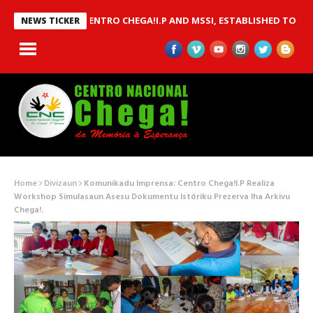
BETWEEN CENTRO CHEGA!I.P AND MSSI, ESTABLISHED TO IMPLEMEN
NEWS TICKER
Home
Divizaun
Komunikadu Imprensa: Centro Chega!I.P Realiza
Workshop Simulasaun Asesu Dokumentu Istóriku Prezerva Iha Arkivu
Chega!.