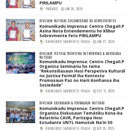
PIRILAMPU
PMBABO
JAN 29, 2026
DIVIZAUN
NUTISIAS
SOLIDARIEDADE BA SOBREVIVENTES
Komunikadu Imprensa: Centro Chega!I.P
Asina Nota Entendementu ho Klibur
Sobrevivente Feto PIRILAMPU
RAIMUNDO SARMENTO FRAGA
JAN 27, 2026
DIVIZAUN
FESTIVAL FRONTEIRA
NETWORKING & ADVOKASIA
NUTISIAS
Komunikadu Imprensa: Centro Chega!I.P
Organiza Seminariu ho tema
“Rekonsiliasaun Hosi Perspetiva Kulturál
no Justisa Formál iha Kontestu
Promosaun Paz no Harii Konfiansa iha
Sosiedade”
RAIMUNDO SARMENTO FRAGA
OCT 11, 2025
DIVIZAUN
EDUKASAUN & FORMASAUN
NUTISIAS
Komunikadu Imprensa: Centro Chega!I.P
Organiza Diskusaun Temátiku Kona-ba
Relatóriu CAVR, Partisipa Hosi
Estudante UNTL Hamutuk Na’in 50
RAIMUNDO SARMENTO FRAGA
SEP 25, 2025