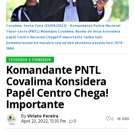
Covalima, Sexta-feira (23/04/2022) - Komandante Polisia Nacional
Timor-Leste (PNTL) Munisipiu Covalima, Basilio de Jesus konsidera
papél Centro Nacional Chega!I.P importante tanba halo
komemorasaun ba masakre sira ne’ebé akontese pasadu hosi 1974-
1999.
EDUKASAUN & FORMASAUN
Komandante PNTL
Covalima Konsidera
Papél Centro Chega!
Importante
By
Viriato Pereira
680
0
April 23, 2022, 13:35 Pm
0