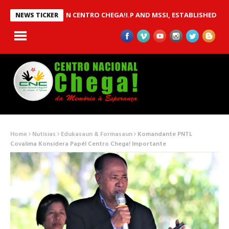
U BETWEEN CENTRO CHEGA!I.P AND MSSI, ESTABLISHED TO IMPLE
NEWS TICKER
Home
Nutisias
Edukasaun & Formasaun
Komandante PNTL
Covalima Konsidera Papél Centro Chega! Importante