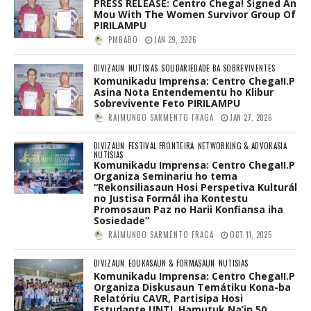
PRESS RELEASE: Centro Chega! Signed An
Mou With The Women Survivor Group Of
PIRILAMPU
PMBABO
JAN 29, 2026
DIVIZAUN
NUTISIAS
SOLIDARIEDADE BA SOBREVIVENTES
Komunikadu Imprensa: Centro Chega!I.P
Asina Nota Entendementu ho Klibur
Sobrevivente Feto PIRILAMPU
RAIMUNDO SARMENTO FRAGA
JAN 27, 2026
DIVIZAUN
FESTIVAL FRONTEIRA
NETWORKING & ADVOKASIA
NUTISIAS
Komunikadu Imprensa: Centro Chega!I.P
Organiza Seminariu ho tema
“Rekonsiliasaun Hosi Perspetiva Kulturál
no Justisa Formál iha Kontestu
Promosaun Paz no Harii Konfiansa iha
Sosiedade”
RAIMUNDO SARMENTO FRAGA
OCT 11, 2025
DIVIZAUN
EDUKASAUN & FORMASAUN
NUTISIAS
Komunikadu Imprensa: Centro Chega!I.P
Organiza Diskusaun Temátiku Kona-ba
Relatóriu CAVR, Partisipa Hosi
Estudante UNTL Hamutuk Na’in 50