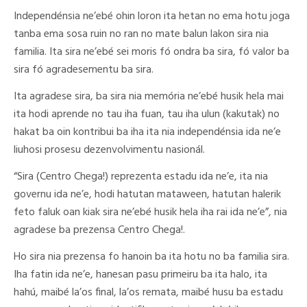
Independénsia ne’ebé ohin loron ita hetan no ema hotu joga
tanba ema sosa ruin no ran no mate balun lakon sira nia
familia. Ita sira ne’ebé sei moris fó ondra ba sira, fó valor ba
sira fó agradesementu ba sira.
Ita agradese sira, ba sira nia memória ne’ebé husik hela mai
ita hodi aprende no tau iha fuan, tau iha ulun (kakutak) no
hakat ba oin kontribui ba iha ita nia independénsia ida ne’e
liuhosi prosesu dezenvolvimentu nasionál.
“Sira (Centro Chega!) reprezenta estadu ida ne’e, ita nia
governu ida ne’e, hodi hatutan mataween, hatutan halerik
feto faluk oan kiak sira ne’ebé husik hela iha rai ida ne’e”, nia
agradese ba prezensa Centro Chega!.
Ho sira nia prezensa fo hanoin ba ita hotu no ba familia sira.
Iha fatin ida ne’e, hanesan pasu primeiru ba ita halo, ita
hahú, maibé la’os final, la’os remata, maibé husu ba estadu