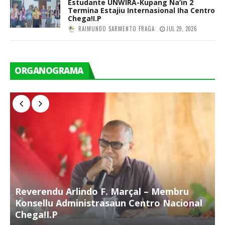
Estudante UNWIRA-Kupang Na’in 2
Termina Estajiu Internasional Iha Centro
Chega!I.P
RAIMUNDO SARMENTO FRAGA
JUL 29, 2026
ORGANOGRAMA
Reverendu Arlindo F. Marçal – Membru
S
Konsellu Administrasaun Centro Nacional
K
Chega!I.P
C