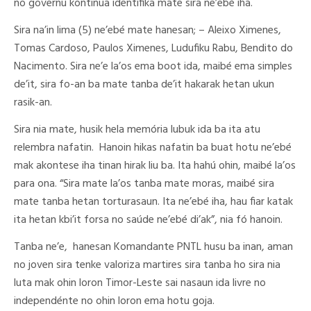
no governu kontinua identifika mate sira ne’ebé iha.
Sira na’in lima (5) ne’ebé mate hanesan; – Aleixo Ximenes,
Tomas Cardoso, Paulos Ximenes, Ludufiku Rabu, Bendito do
Nacimento. Sira ne’e la’os ema boot ida, maibé ema simples
de’it, sira fo-an ba mate tanba de’it hakarak hetan ukun
rasik-an.
Sira nia mate, husik hela memória lubuk ida ba ita atu
relembra nafatin. Hanoin hikas nafatin ba buat hotu ne’ebé
mak akontese iha tinan hirak liu ba. Ita hahú ohin, maibé la’os
para ona. “Sira mate la’os tanba mate moras, maibé sira
mate tanba hetan torturasaun. Ita ne’ebé iha, hau fiar katak
ita hetan kbi’it forsa no saúde ne’ebé di’ak”, nia fó hanoin.
Tanba ne’e, hanesan Komandante PNTL husu ba inan, aman
no joven sira tenke valoriza martires sira tanba ho sira nia
luta mak ohin loron Timor-Leste sai nasaun ida livre no
independénte no ohin loron ema hotu goja.