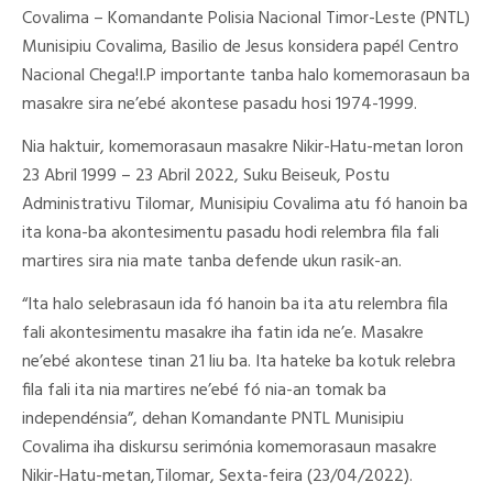
Covalima – Komandante Polisia Nacional Timor-Leste (PNTL)
Munisipiu Covalima, Basilio de Jesus konsidera papél Centro
Nacional Chega!I.P importante tanba halo komemorasaun ba
masakre sira ne’ebé akontese pasadu hosi 1974-1999.
Nia haktuir, komemorasaun masakre Nikir-Hatu-metan loron
23 Abril 1999 – 23 Abril 2022, Suku Beiseuk, Postu
Administrativu Tilomar, Munisipiu Covalima atu fó hanoin ba
ita kona-ba akontesimentu pasadu hodi relembra fila fali
martires sira nia mate tanba defende ukun rasik-an.
“Ita halo selebrasaun ida fó hanoin ba ita atu relembra fila
fali akontesimentu masakre iha fatin ida ne’e. Masakre
ne’ebé akontese tinan 21 liu ba. Ita hateke ba kotuk relebra
fila fali ita nia martires ne’ebé fó nia-an tomak ba
independénsia”, dehan Komandante PNTL Munisipiu
Covalima iha diskursu serimónia komemorasaun masakre
Nikir-Hatu-metan,Tilomar, Sexta-feira (23/04/2022).