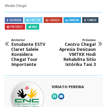
Media Chega!
FACEBOOK
TWITTER
GOOGLE+
LINKEDIN
TUMBLR
PINTEREST
MAIL
Anterior
Próximo
Estudante ESTV
Centro Chega!
Claret Salele
Apresia Desizaun
Konsidera
VMTKK Hodi
Chega! Tour
Rehabilita Sitíu
Importante
Istóriku Tasi 3
VIRIATO PEREIRA