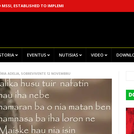
STABLISHED TO IMPLEMENT THE CHEGA! RECOMMENDATIONS
CENT
ISTORIA
EVENTUS
NUTISIAS
VIDEO
DOWNL
MÓRIA ADELIA, SOBREVIVENTE 12 NOVEMBRU
D