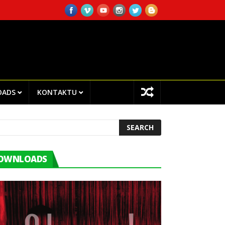
RO CHEGA!I.P EMPLOYEES ATTENDED TRAINING ON INTERNAL AUDIT
OADS
KONTAKTU
OWNLOADS