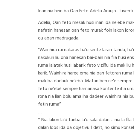
Inan nia hein ba Oan Feto Adelia Araujo- Juven
Adelia, Oan feto mesak husi inan ida ne’ebé mak 
nafatin hanesan oan feto murak foin lakon loron ru
ou aban madrugada.
“Wainhira rai nakaras ha’u sente laran taridu, ha’
nakukun liu ona hanesan bai-bain nia fila husi ens
ruma lalatak husi labarik feto viziñu ida mak l
karik. Wainhira haree ema nia oan fetoran ruma la
mak ba dadauk ne’ebá. Matan ben ne’e sempre su
feto ne’ebé sempre hamanasa kontente iha uma 
rona nia lian bolu ama iha dadeer wainhira nia b
fatin ruma”
…
* Nia lakon la’ó tanba la’o sala dalan… nia la fila 
dalan loos ida ba objetivu 1 de’it, no simu kons