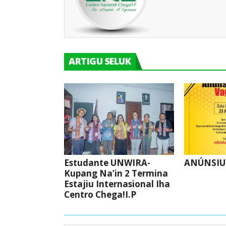
ARTIGU SELUK
Estudante UNWIRA-
ANÚNSIU
Kupang Na’in 2 Termina
Estajiu Internasional Iha
Centro Chega!I.P