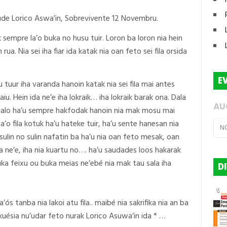
tude Lorico Aswa’in, Sobrevivente 12 Novembru.
sempre la’o buka no husu tuir. Loron ba loron nia hein
a. Nia sei iha fiar ida katak nia oan feto sei fila orsida
E
u tuur iha varanda hanoin katak nia sei fila mai antes
aiu. Hein ida ne’e iha lokraik… iha lokraik barak ona. Dala
AU
iu halo ha’u sempre hakfodak hanoin nia mak mosu mai
’o fila kotuk ha’u hateke tuir, ha’u sente hanesan nia
N
lin no sulin nafatin ba ha’u nia oan feto mesak, oan
ne’e, iha nia kuartu no…. ha’u saudades loos hakarak
uka feixu ou buka meias ne’ebé nia mak tau sala iha
D
la’ós tanba nia lakoi atu fila.. maibé nia sakrifika nia an ba
ekuésia nu’udar feto nurak Lorico Asuwa’in ida * …