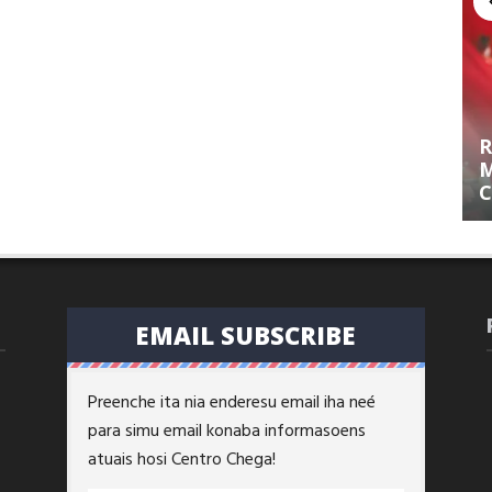
R
M
C
EMAIL SUBSCRIBE
Preenche ita nia enderesu email iha neé
para simu email konaba informasoens
atuais hosi Centro Chega!