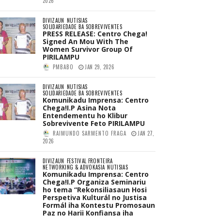
2026
DIVIZAUN
NUTISIAS
SOLIDARIEDADE BA SOBREVIVENTES
PRESS RELEASE: Centro Chega!
Signed An Mou With The
Women Survivor Group Of
PIRILAMPU
PMBABO
JAN 29, 2026
DIVIZAUN
NUTISIAS
SOLIDARIEDADE BA SOBREVIVENTES
Komunikadu Imprensa: Centro
Chega!I.P Asina Nota
Entendementu ho Klibur
Sobrevivente Feto PIRILAMPU
RAIMUNDO SARMENTO FRAGA
JAN 27,
2026
DIVIZAUN
FESTIVAL FRONTEIRA
NETWORKING & ADVOKASIA
NUTISIAS
Komunikadu Imprensa: Centro
Chega!I.P Organiza Seminariu
ho tema “Rekonsiliasaun Hosi
Perspetiva Kulturál no Justisa
Formál iha Kontestu Promosaun
Paz no Harii Konfiansa iha