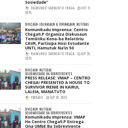
Sosiedade”
RAIMUNDO SARMENTO FRAGA
OCT 11,
2025
DIVIZAUN
EDUKASAUN & FORMASAUN
NUTISIAS
Komunikadu Imprensa: Centro
Chega!I.P Organiza Diskusaun
Temátiku Kona-ba Relatóriu
CAVR, Partisipa Hosi Estudante
UNTL Hamutuk Na’in 50
RAIMUNDO SARMENTO FRAGA
SEP 25,
2025
DIVIZAUN
NUTISIAS
SOLIDARIEDADE BA SOBREVIVENTES
PRESS RELEASE: VMAP – CENTRO
CHEGA! PRESENTED A HOUSE TO
SURVIVOR IRENIE IN KAIRUI,
LALEIA, MANATUTO
PMBABO
SEP 24, 2025
DIVIZAUN
NUTISIAS
SOLIDARIEDADE BA SOBREVIVENTES
Komunikadu Imprensa: VMAP
Ho Centro Chega!I.P Entrega
Ona UMbE Ba Sobrevivente