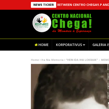
AN MOU BETWEEN CENTRO CHEGA!I.P AND MSSI, E
NEWS TICKER
HOME
KORPORATIVUS
GALERIA 
Home
Ita Nia Memoria
“HEIN IDA IHA LOKRAIK” – ME