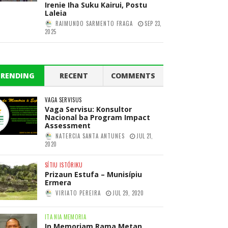
Irenie Iha Suku Kairui, Postu
Laleia
RAIMUNDO SARMENTO FRAGA
SEP 23,
2025
TRENDING
RECENT
COMMENTS
VAGA SERVISUS
Vaga Servisu: Konsultor
Nacional ba Program Impact
Assessment
NATERCIA SANTA ANTUNES
JUL 21,
2020
SÍTIU ISTÓRIKU
Prizaun Estufa – Munisípiu
Ermera
VIRIATO PEREIRA
JUL 29, 2020
ITA NIA MEMORIA
In Memoriam Rama Metan,