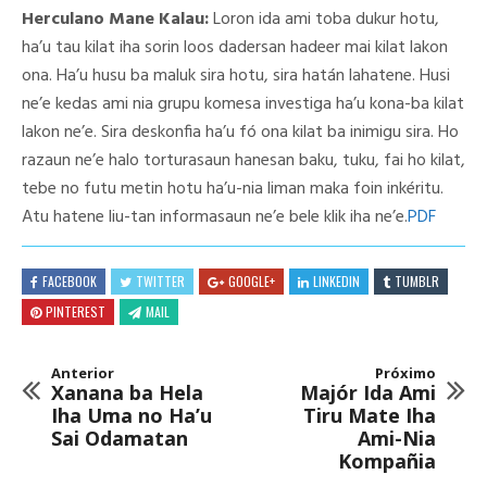
Herculano Mane Kalau:
Loron ida ami toba dukur hotu,
ha’u tau kilat iha sorin loos dadersan hadeer mai kilat lakon
ona. Ha’u husu ba maluk sira hotu, sira hatán lahatene. Husi
ne’e kedas ami nia grupu komesa investiga ha’u kona-ba kilat
lakon ne’e. Sira deskonfia ha’u fó ona kilat ba inimigu sira. Ho
razaun ne’e halo torturasaun hanesan baku, tuku, fai ho kilat,
tebe no futu metin hotu ha’u-nia liman maka foin inkéritu.
Atu hatene liu-tan informasaun ne’e bele klik iha ne’e.
PDF
FACEBOOK
TWITTER
GOOGLE+
LINKEDIN
TUMBLR
PINTEREST
MAIL
Anterior
Próximo
Xanana ba Hela
Majór Ida Ami
Iha Uma no Ha’u
Tiru Mate Iha
Sai Odamatan
Ami-Nia
Kompañia