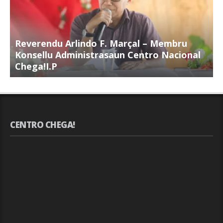
Reverendu Arlindo F. Marçal – Membru
S
Konsellu Administrasaun Centro Nacional
K
Chega!I.P
C
CENTRO CHEGA!