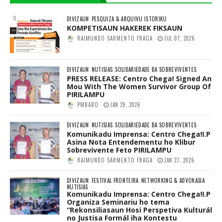
DIVIZAUN
PESQUIZA & ARQUIVU ISTORIKU
KOMPETISAUN HAKEREK FIKSAUN
RAIMUNDO SARMENTO FRAGA
JUL 07, 2026
DIVIZAUN
NUTISIAS
SOLIDARIEDADE BA SOBREVIVENTES
PRESS RELEASE: Centro Chega! Signed An
Mou With The Women Survivor Group Of
PIRILAMPU
PMBABO
JAN 29, 2026
DIVIZAUN
NUTISIAS
SOLIDARIEDADE BA SOBREVIVENTES
Komunikadu Imprensa: Centro Chega!I.P
Asina Nota Entendementu ho Klibur
Sobrevivente Feto PIRILAMPU
RAIMUNDO SARMENTO FRAGA
JAN 27, 2026
DIVIZAUN
FESTIVAL FRONTEIRA
NETWORKING & ADVOKASIA
NUTISIAS
Komunikadu Imprensa: Centro Chega!I.P
Organiza Seminariu ho tema
“Rekonsiliasaun Hosi Perspetiva Kulturál
no Justisa Formál iha Kontestu