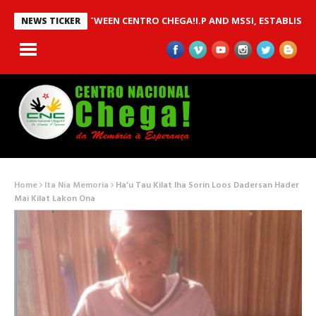
AN MOU BETWEEN CENTRO CHEGA!I.P AND MSSI, ESTABLISHED TO I
NEWS TICKER
Home
Ita Nia Memoria
Ha’u Tau Kilat Iha Sorin Loos Dadersan Hader
Mai Kilat Lakon Ona