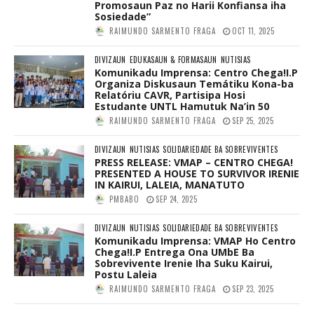
Promosaun Paz no Harii Konfiansa iha
Sosiedade”
RAIMUNDO SARMENTO FRAGA
OCT 11, 2025
DIVIZAUN
EDUKASAUN & FORMASAUN
NUTISIAS
Komunikadu Imprensa: Centro Chega!I.P
Organiza Diskusaun Temátiku Kona-ba
Relatóriu CAVR, Partisipa Hosi
Estudante UNTL Hamutuk Na’in 50
RAIMUNDO SARMENTO FRAGA
SEP 25, 2025
DIVIZAUN
NUTISIAS
SOLIDARIEDADE BA SOBREVIVENTES
PRESS RELEASE: VMAP – CENTRO CHEGA!
PRESENTED A HOUSE TO SURVIVOR IRENIE
IN KAIRUI, LALEIA, MANATUTO
PMBABO
SEP 24, 2025
DIVIZAUN
NUTISIAS
SOLIDARIEDADE BA SOBREVIVENTES
Komunikadu Imprensa: VMAP Ho Centro
Chega!I.P Entrega Ona UMbE Ba
Sobrevivente Irenie Iha Suku Kairui,
Postu Laleia
RAIMUNDO SARMENTO FRAGA
SEP 23, 2025