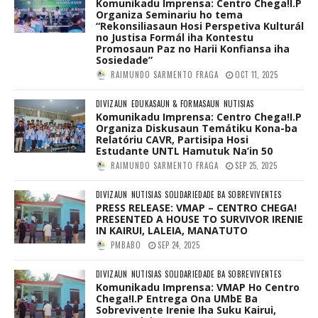
Komunikadu Imprensa: Centro Chega!I.P
Organiza Seminariu ho tema
“Rekonsiliasaun Hosi Perspetiva Kulturál
no Justisa Formál iha Kontestu
Promosaun Paz no Harii Konfiansa iha
Sosiedade”
RAIMUNDO SARMENTO FRAGA
OCT 11, 2025
DIVIZAUN
EDUKASAUN & FORMASAUN
NUTISIAS
Komunikadu Imprensa: Centro Chega!I.P
Organiza Diskusaun Temátiku Kona-ba
Relatóriu CAVR, Partisipa Hosi
Estudante UNTL Hamutuk Na’in 50
RAIMUNDO SARMENTO FRAGA
SEP 25, 2025
DIVIZAUN
NUTISIAS
SOLIDARIEDADE BA SOBREVIVENTES
PRESS RELEASE: VMAP – CENTRO CHEGA!
PRESENTED A HOUSE TO SURVIVOR IRENIE
IN KAIRUI, LALEIA, MANATUTO
PMBABO
SEP 24, 2025
DIVIZAUN
NUTISIAS
SOLIDARIEDADE BA SOBREVIVENTES
Komunikadu Imprensa: VMAP Ho Centro
Chega!I.P Entrega Ona UMbE Ba
Sobrevivente Irenie Iha Suku Kairui,