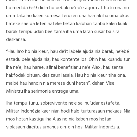
moris liu-liu hela iha uma ne’ebé ladignu tanba hela iha uma
ho medida 6×9 didin ho bebak ne’eb’e agora at hotu ona no
uma taka ho kalen komesa feruzen ona hamrik iha uma okos
hateke sae ba leten hateke hetan kalohan tanba kalen kuak
barak tempu udan bee tama iha uma laran susar ba sira
deskansa.
“Hau la‘o ho nia kleur, hau de’it labele ajuda nia barak, ne’ebé
estadu bele ajuda nia, hau kontente los. Ohin hau kuandu tun
iha ne’e, hau haree, afinal benefisiariu ne’e Alex, hau sente
hakfodak oituan, desizaun lasala. Hau ho nia kleur tiha ona,
maibé hau hanoin nia merese duni hetan”, dehan Vise
Ministru iha serimonia entrega uma.
Iha tempu funu, sobrevivente ne’e sai nu’udar estafeta,
Militar Indonézia kaer nian hodi halo turturasaun makaas. Nia
mos hetan kastigu iha Alas no nia kaben mos hetan
violasaun direitus umanus oin-oin hosi Militar Indonézia.