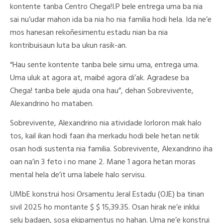
kontente tanba Centro Chega!I.P bele entrega uma ba nia
sai nu’udar mahon ida ba nia ho nia familia hodi hela. Ida ne’e
mos hanesan rekoñesimentu estadu nian ba nia
kontribuisaun luta ba ukun rasik-an.
“Hau sente kontente tanba bele simu uma, entrega uma.
Uma uluk at agora at, maibé agora di’ak. Agradese ba
Chega! tanba bele ajuda ona hau”, dehan Sobrevivente,
Alexandrino ho mataben.
Sobrevivente, Alexandrino nia atividade lorloron mak halo
tos, kail ikan hodi faan iha merkadu hodi bele hetan netik
osan hodi sustenta nia familia. Sobrevivente, Alexandrino iha
oan na’in 3 feto i no mane 2. Mane 1 agora hetan moras
mental hela de’it uma labele halo servisu.
UMbE konstrui hosi Orsamentu Jeral Estadu (OJE) ba tinan
sivil 2025 ho montante $ $ 15,39.35. Osan hirak ne’e inklui
selu badaen, sosa ekipamentus no hahan. Uma ne’e konstrui