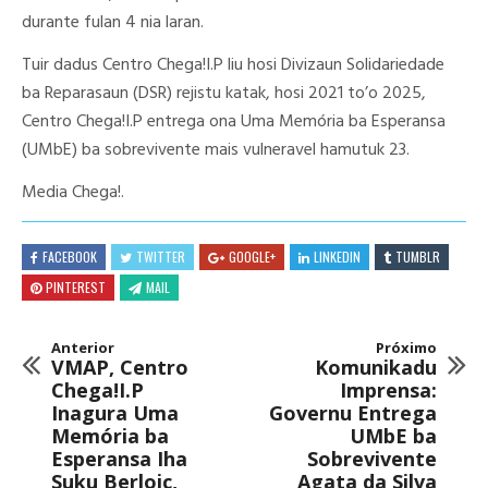
durante fulan 4 nia laran.
Tuir dadus Centro Chega!I.P liu hosi Divizaun Solidariedade
ba Reparasaun (DSR) rejistu katak, hosi 2021 to’o 2025,
Centro Chega!I.P entrega ona Uma Memória ba Esperansa
(UMbE) ba sobrevivente mais vulneravel hamutuk 23.
Media Chega!.
FACEBOOK
TWITTER
GOOGLE+
LINKEDIN
TUMBLR
PINTEREST
MAIL
Anterior
Próximo
VMAP, Centro
Komunikadu
Chega!I.P
Imprensa:
Inagura Uma
Governu Entrega
Memória ba
UMbE ba
Esperansa Iha
Sobrevivente
Suku Berloic,
Agata da Silva