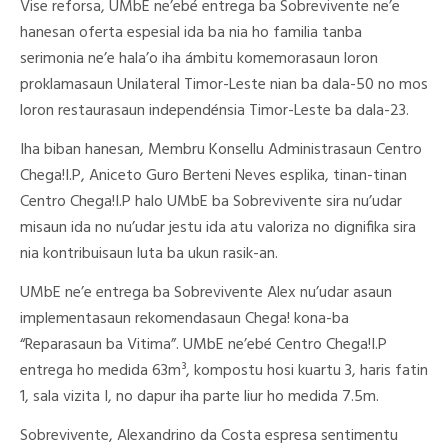
Vise reforsa, UMbE ne’ebé entrega ba Sobrevivente ne’e
hanesan oferta espesial ida ba nia ho familia tanba
serimonia ne’e hala’o iha ámbitu komemorasaun loron
proklamasaun Unilateral Timor-Leste nian ba dala-50 no mos
loron restaurasaun independénsia Timor-Leste ba dala-23.
Iha biban hanesan, Membru Konsellu Administrasaun Centro
Chega!I.P, Aniceto Guro Berteni Neves esplika, tinan-tinan
Centro Chega!I.P halo UMbE ba Sobrevivente sira nu’udar
misaun ida no nu’udar jestu ida atu valoriza no dignifika sira
nia kontribuisaun luta ba ukun rasik-an.
UMbE ne’e entrega ba Sobrevivente Alex nu’udar asaun
implementasaun rekomendasaun Chega! kona-ba
“Reparasaun ba Vitima”. UMbE ne’ebé Centro Chega!I.P
entrega ho medida 63m³, kompostu hosi kuartu 3, haris fatin
1, sala vizita I, no dapur iha parte liur ho medida 7.5m.
Sobrevivente, Alexandrino da Costa espresa sentimentu