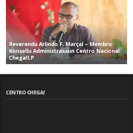
Reverendu Arlindo F. Marçal – Membru
S
Konsellu Administrasaun Centro Nacional
K
Chega!I.P
C
CENTRO CHEGA!