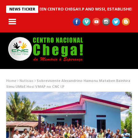
OU BETWEEN CENTRO CHEGA!I.P AND MSSI, ESTABLISHED TO IMPL
NEWS TICKER
Home
Nutisias
Sobrevivente Alexandrino Hamonu Mataben Bainhira
Simu UMbE Hosi VMAP no CNC I.P