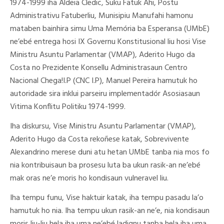
1974-1999 iha Aldeia Cledic, Suku Fatuk Ahi, Postu
Administrativu Fatuberliu, Munisipiu Manufahi hamonu
mataben bainhira simu Uma Memória ba Esperansa (UMbE)
ne’ebé entrega hosi IX Governu Konstitusional liu hosi Vise
Ministru Asuntu Parlamentar (VMAP), Aderito Hugo da
Costa no Prezidente Konsellu Administrasaun Centro
Nacional Chega!I.P (CNC I.P), Manuel Pereira hamutuk ho
autoridade sira inklui parseiru implementadór Asosiasaun
Vitima Konflitu Politiku 1974-1999.
Iha diskursu, Vise Ministru Asuntu Parlamentar (VMAP),
Aderito Hugo da Costa rekoñese katak, Sobrevivente
Alexandrino merese duni atu hetan UMbE tanba nia mos fo
nia kontribuisaun ba prosesu luta ba ukun rasik-an ne’ebé
mak oras ne’e moris ho kondisaun vulneravel liu.
Iha tempu funu, Vise haktuir katak, iha tempu pasadu la’o
hamutuk ho nia. Iha tempu ukun rasik-an ne’e, nia kondisaun