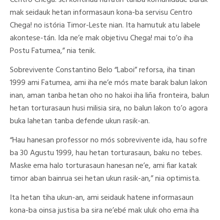
Centro Chega! sei kontinua nafatin tanba komunidade barak
mak seidauk hetan informasaun kona-ba servisu Centro
Chega! no istória Timor-Leste nian. Ita hamutuk atu labele
akontese-tán. Ida ne’e mak objetivu Chega! mai to’o iha
Postu Fatumea,” nia tenik.
Sobrevivente Constantino Belo “Laboi” reforsa, iha tinan
1999 ami Fatumea, ami iha ne’e mós mate barak balun lakon
inan, aman tanba hetan oho no hakoi iha liña fronteira, balun
hetan torturasaun husi milisia sira, no balun lakon to’o agora
buka lahetan tanba defende ukun rasik-an.
“Hau hanesan professor no mós sobrevivente ida, hau sofre
ba 30 Agustu 1999, hau hetan torturasaun, baku no tebes.
Maske ema halo torturasaun hanesan ne’e, ami fiar katak
timor aban bainrua sei hetan ukun rasik-an,” nia optimista.
Ita hetan tiha ukun-an, ami seidauk hatene informasaun
kona-ba oinsa justisa ba sira ne’ebé mak uluk oho ema iha