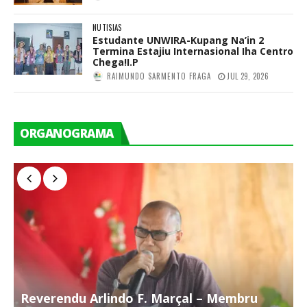
NUTISIAS
Estudante UNWIRA-Kupang Na’in 2
Termina Estajiu Internasional Iha Centro
Chega!I.P
RAIMUNDO SARMENTO FRAGA
JUL 29, 2026
ORGANOGRAMA
Reverendu Arlindo F. Marçal – Membru
S