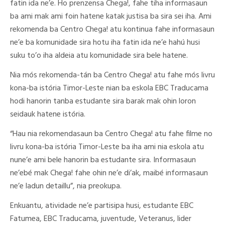
fatin ida ne’e. Ho prenzensa Chega!, fahe tiha informasaun
ba ami mak ami foin hatene katak justisa ba sira sei iha. Ami
rekomenda ba Centro Chega! atu kontinua fahe informasaun
ne’e ba komunidade sira hotu iha fatin ida ne’e hahú husi
suku to’o iha aldeia atu komunidade sira bele hatene.
Nia mós rekomenda-tán ba Centro Chega! atu fahe mós livru
kona-ba istória Timor-Leste nian ba eskola EBC Traducama
hodi hanorin tanba estudante sira barak mak ohin loron
seidauk hatene istória.
“Hau nia rekomendasaun ba Centro Chega! atu fahe filme no
livru kona-ba istória Timor-Leste ba iha ami nia eskola atu
nune’e ami bele hanorin ba estudante sira. Informasaun
ne’ebé mak Chega! fahe ohin ne’e di’ak, maibé informasaun
ne’e ladun detaillu”, nia preokupa.
Enkuantu, atividade ne’e partisipa husi, estudante EBC
Fatumea, EBC Traducama, juventude, Veteranus, lider