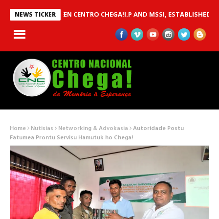
OU BETWEEN CENTRO CHEGA!I.P AND MSSI, ESTABLISHED TO IMPLE
NEWS TICKER
Home
Nutisias
Networking & Advokasia
Autoridade Postu
Fatumea Prontu Servisu Hamutuk ho Chega!