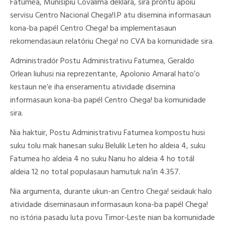
Fatumea, Munisipiu Covalima deklara, sira prontu apoiu
servisu Centro Nacional Chega!I.P atu disemina informasaun
kona-ba papél Centro Chega! ba implementasaun
rekomendasaun relatóriu Chega! no CVA ba komunidade sira.
Administradór Postu Administrativu Fatumea, Geraldo
Orlean liuhusi nia reprezentante, Apolonio Amaral hato’o
kestaun ne’e iha enseramentu atividade disemina
informasaun kona-ba papél Centro Chega! ba komunidade
sira.
Nia haktuir, Postu Administrativu Fatumea kompostu husi
suku tolu mak hanesan suku Belulik Leten ho aldeia 4, suku
Fatumea ho aldeia 4 no suku Nanu ho aldeia 4 ho totál
aldeia 12 no total populasaun hamutuk na’in 4.357.
Nia argumenta, durante ukun-an Centro Chega! seidauk halo
atividade diseminasaun informasaun kona-ba papél Chega!
no istória pasadu luta povu Timor-Leste nian ba komunidade