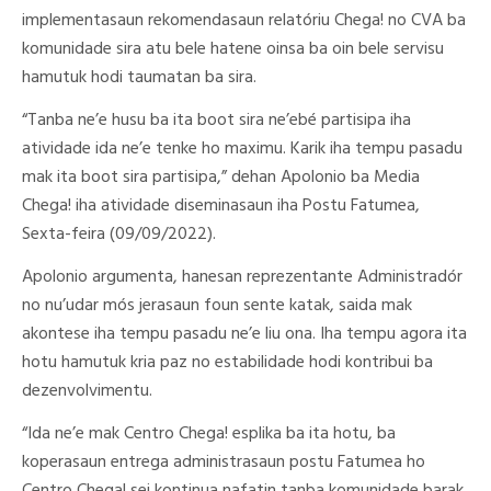
implementasaun rekomendasaun relatóriu Chega! no CVA ba
komunidade sira atu bele hatene oinsa ba oin bele servisu
hamutuk hodi taumatan ba sira.
“Tanba ne’e husu ba ita boot sira ne’ebé partisipa iha
atividade ida ne’e tenke ho maximu. Karik iha tempu pasadu
mak ita boot sira partisipa,” dehan Apolonio ba Media
Chega! iha atividade diseminasaun iha Postu Fatumea,
Sexta-feira (09/09/2022).
Apolonio argumenta, hanesan reprezentante Administradór
no nu’udar mós jerasaun foun sente katak, saida mak
akontese iha tempu pasadu ne’e liu ona. Iha tempu agora ita
hotu hamutuk kria paz no estabilidade hodi kontribui ba
dezenvolvimentu.
“Ida ne’e mak Centro Chega! esplika ba ita hotu, ba
koperasaun entrega administrasaun postu Fatumea ho