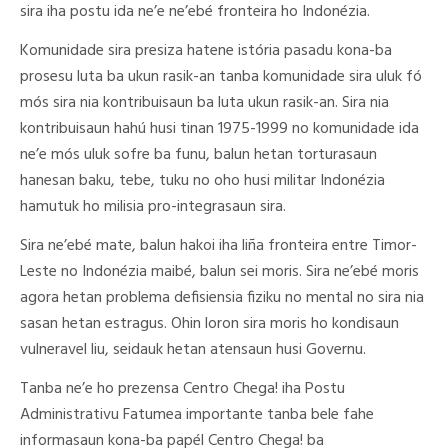
sira iha postu ida ne’e ne’ebé fronteira ho Indonézia.
Komunidade sira presiza hatene istória pasadu kona-ba
prosesu luta ba ukun rasik-an tanba komunidade sira uluk fó
mós sira nia kontribuisaun ba luta ukun rasik-an. Sira nia
kontribuisaun hahú husi tinan 1975-1999 no komunidade ida
ne’e mós uluk sofre ba funu, balun hetan torturasaun
hanesan baku, tebe, tuku no oho husi militar Indonézia
hamutuk ho milisia pro-integrasaun sira.
Sira ne’ebé mate, balun hakoi iha liña fronteira entre Timor-
Leste no Indonézia maibé, balun sei moris. Sira ne’ebé moris
agora hetan problema defisiensia fiziku no mental no sira nia
sasan hetan estragus. Ohin loron sira moris ho kondisaun
vulneravel liu, seidauk hetan atensaun husi Governu.
Tanba ne’e ho prezensa Centro Chega! iha Postu
Administrativu Fatumea importante tanba bele fahe
informasaun kona-ba papél Centro Chega! ba