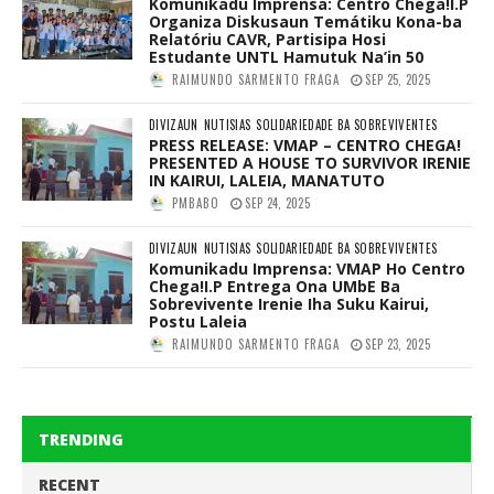
Komunikadu Imprensa: Centro Chega!I.P
Organiza Diskusaun Temátiku Kona-ba
Relatóriu CAVR, Partisipa Hosi
Estudante UNTL Hamutuk Na’in 50
RAIMUNDO SARMENTO FRAGA
SEP 25, 2025
DIVIZAUN
NUTISIAS
SOLIDARIEDADE BA SOBREVIVENTES
PRESS RELEASE: VMAP – CENTRO CHEGA!
PRESENTED A HOUSE TO SURVIVOR IRENIE
IN KAIRUI, LALEIA, MANATUTO
PMBABO
SEP 24, 2025
DIVIZAUN
NUTISIAS
SOLIDARIEDADE BA SOBREVIVENTES
Komunikadu Imprensa: VMAP Ho Centro
Chega!I.P Entrega Ona UMbE Ba
Sobrevivente Irenie Iha Suku Kairui,
Postu Laleia
RAIMUNDO SARMENTO FRAGA
SEP 23, 2025
TRENDING
RECENT