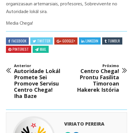
organizasaun artemarsiais, profesores, Sobrevivente no
Autoridade lokál sira.
Media Chega!
FACEBOOK
TWITTER
GOOGLE+
LINKEDIN
TUMBLR
PINTEREST
MAIL
Anterior
Próximo
Autoridade Lokál
Centro Chega!
Promete Sei
Prontu Fasilita
Promove Servisu
Timoroan
Centro Chega!
Hakerek Istória
Iha Baze
VIRIATO PEREIRA