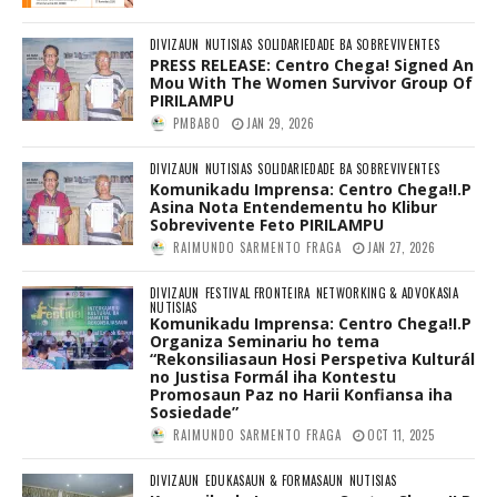
DIVIZAUN
NUTISIAS
SOLIDARIEDADE BA SOBREVIVENTES
PRESS RELEASE: Centro Chega! Signed An
Mou With The Women Survivor Group Of
PIRILAMPU
PMBABO
JAN 29, 2026
DIVIZAUN
NUTISIAS
SOLIDARIEDADE BA SOBREVIVENTES
Komunikadu Imprensa: Centro Chega!I.P
Asina Nota Entendementu ho Klibur
Sobrevivente Feto PIRILAMPU
RAIMUNDO SARMENTO FRAGA
JAN 27, 2026
DIVIZAUN
FESTIVAL FRONTEIRA
NETWORKING & ADVOKASIA
NUTISIAS
Komunikadu Imprensa: Centro Chega!I.P
Organiza Seminariu ho tema
“Rekonsiliasaun Hosi Perspetiva Kulturál
no Justisa Formál iha Kontestu
Promosaun Paz no Harii Konfiansa iha
Sosiedade”
RAIMUNDO SARMENTO FRAGA
OCT 11, 2025
DIVIZAUN
EDUKASAUN & FORMASAUN
NUTISIAS