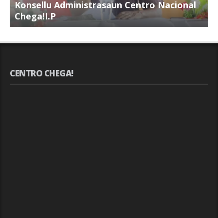
Konsellu Administrasaun Centro Nacional
K
Chega!I.P
C
CENTRO CHEGA!