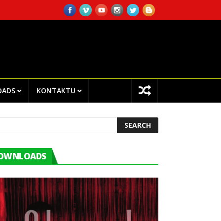
NTRO CHEGA!I.P EMPLOYEES ATTENDED TRAINING ON INTERNAL AUD
OADS
KONTAKTU
OWNLOADS