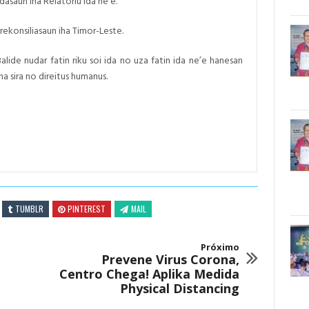
aun iha Relatoriu ida ne’e.
rekonsiliasaun iha Timor-Leste.
ide nudar fatin riku soi ida no uza fatin ida ne’e hanesan
a sira no direitus humanus.
TUMBLR
PINTEREST
MAIL
Próximo
Prevene Virus Corona,
Centro Chega! Aplika Medida
Physical Distancing