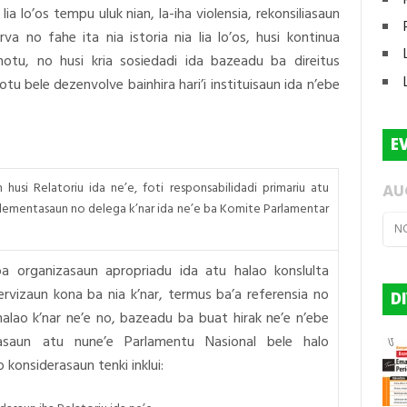
ia lo’os tempu uluk nian, la-iha violensia, rekonsiliasaun
va no fahe ita nia istoria nia lia lo’os, husi kontinua
hotu, no husi kria sosiedadi ida bazeadu ba direitus
tu bele dezenvolve bainhira hari’i instituisaun ida n’ebe
E
usi Relatoriu ida ne’e, foti responsabilidadi primariu atu
AU
lementasaun no delega k’nar ida ne’e ba Komite Parlamentar
N
a organizasaun apropriadu ida atu halao konslulta
pervizaun kona ba nia k’nar, termus ba’a referensia no
D
 halao k’nar ne’e no, bazeadu ba buat hirak ne’e n’ebe
asaun atu nune’e Parlamentu Nasional bele halo
 konsiderasaun tenki inklui: