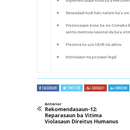
>
Implementasaun kona ba’a Rekomendas
>
Nesesidadi hodi halo nafatin ba’a oin 
>
Prezervasaun kona ba eis-Comarka Bal
sentru memoria nasional ida ba’a vitim
>
Prezerva no uza CAVR nia arkivu.
>
Instituisaun nia pozisaun legal.
FACEBOOK
TWITTER
GOOGLE+
LINKEDIN
Anterior
Rekomendasaun-12:
Reparasaun ba Vitima
Violasaun Direitus Humanus