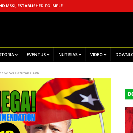
, ESTABLISHED TO IMPLEMENT THE CHEGA! RECOMMENDATIONS
CE
ISTORIA
EVENTUS
NUTISIAS
VIDEO
DOWNL
 Neébe Sei Hatutan CAVR
D