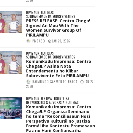
2026
DIVIZAUN
NUTISIAS
SOLIDARIEDADE BA SOBREVIVENTES
PRESS RELEASE: Centro Chega!
Signed An Mou With The
Women Survivor Group Of
PIRILAMPU
PMBABO
JAN 29, 2026
DIVIZAUN
NUTISIAS
SOLIDARIEDADE BA SOBREVIVENTES
Komunikadu Imprensa: Centro
Chega!I.P Asina Nota
Entendementu ho Klibur
Sobrevivente Feto PIRILAMPU
RAIMUNDO SARMENTO FRAGA
JAN 27,
2026
DIVIZAUN
FESTIVAL FRONTEIRA
NETWORKING & ADVOKASIA
NUTISIAS
Komunikadu Imprensa: Centro
Chega!I.P Organiza Seminariu
ho tema “Rekonsiliasaun Hosi
Perspetiva Kulturál no Justisa
Formál iha Kontestu Promosaun
Paz no Harii Konfiansa iha