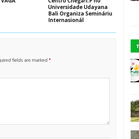
 VAGA
Centro Chega!I.P ho
Universidade Udayana
Bali Organiza Semináriu
Internasionál
uired fields are marked
*