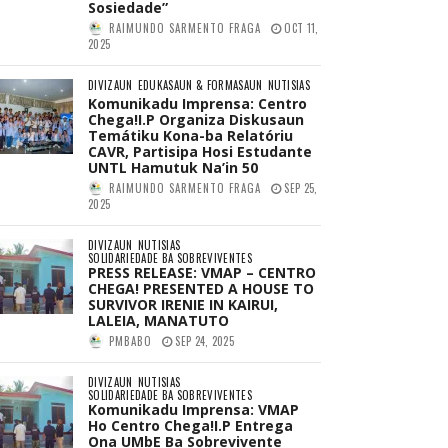
Sosiedade”
RAIMUNDO SARMENTO FRAGA
OCT 11,
2025
DIVIZAUN
EDUKASAUN & FORMASAUN
NUTISIAS
Komunikadu Imprensa: Centro
Chega!I.P Organiza Diskusaun
Temátiku Kona-ba Relatóriu
CAVR, Partisipa Hosi Estudante
UNTL Hamutuk Na’in 50
RAIMUNDO SARMENTO FRAGA
SEP 25,
2025
DIVIZAUN
NUTISIAS
SOLIDARIEDADE BA SOBREVIVENTES
PRESS RELEASE: VMAP – CENTRO
CHEGA! PRESENTED A HOUSE TO
SURVIVOR IRENIE IN KAIRUI,
LALEIA, MANATUTO
PMBABO
SEP 24, 2025
DIVIZAUN
NUTISIAS
SOLIDARIEDADE BA SOBREVIVENTES
Komunikadu Imprensa: VMAP
Ho Centro Chega!I.P Entrega
Ona UMbE Ba Sobrevivente