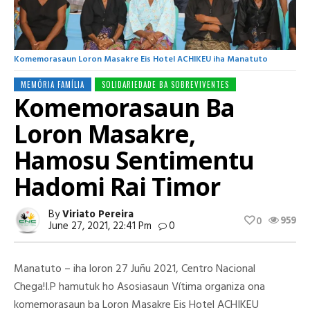
Komemorasaun Loron Masakre Eis Hotel ACHIKEU iha Manatuto
MEMÓRIA FAMÍLIA
SOLIDARIEDADE BA SOBREVIVENTES
Komemorasaun Ba
Loron Masakre,
Hamosu Sentimentu
Hadomi Rai Timor
By
Viriato Pereira
959
0
June 27, 2021, 22:41 Pm
0
Manatuto – iha loron 27 Juñu 2021, Centro Nacional
Chega!I.P hamutuk ho Asosiasaun Vítima organiza ona
komemorasaun ba Loron Masakre Eis Hotel ACHIKEU