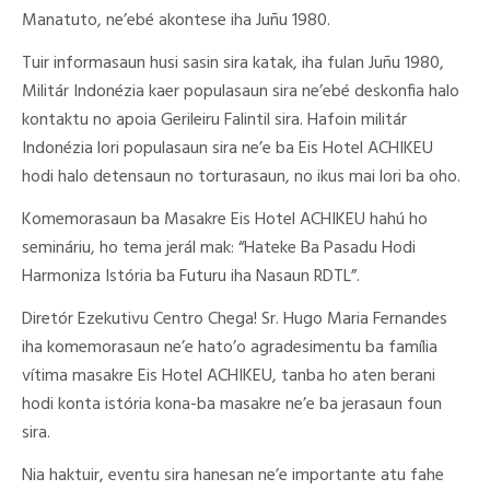
Manatuto, ne’ebé akontese iha Juñu 1980.
Tuir informasaun husi sasin sira katak, iha fulan Juñu 1980,
Militár Indonézia kaer populasaun sira ne’ebé deskonfia halo
kontaktu no apoia Gerileiru Falintil sira. Hafoin militár
Indonézia lori populasaun sira ne’e ba Eis Hotel ACHIKEU
hodi halo detensaun no torturasaun, no ikus mai lori ba oho.
Komemorasaun ba Masakre Eis Hotel ACHIKEU hahú ho
semináriu, ho tema jerál mak: “Hateke Ba Pasadu Hodi
Harmoniza Istória ba Futuru iha Nasaun RDTL”.
Diretór Ezekutivu Centro Chega! Sr. Hugo Maria Fernandes
iha komemorasaun ne’e hato’o agradesimentu ba família
vítima masakre Eis Hotel ACHIKEU, tanba ho aten berani
hodi konta istória kona-ba masakre ne’e ba jerasaun foun
sira.
Nia haktuir, eventu sira hanesan ne’e importante atu fahe