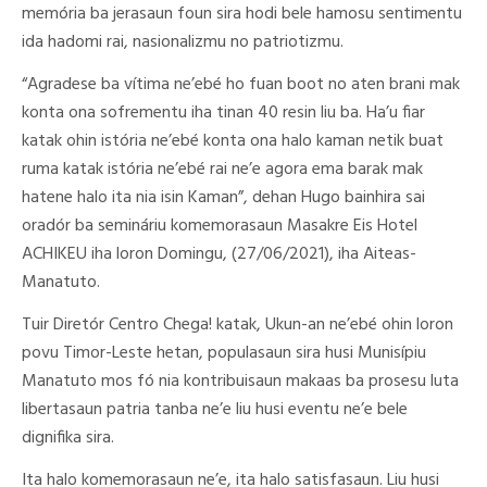
memória ba jerasaun foun sira hodi bele hamosu sentimentu
ida hadomi rai, nasionalizmu no patriotizmu.
“Agradese ba vítima ne’ebé ho fuan boot no aten brani mak
konta ona sofrementu iha tinan 40 resin liu ba. Ha’u fiar
katak ohin istória ne’ebé konta ona halo kaman netik buat
ruma katak istória ne’ebé rai ne’e agora ema barak mak
hatene halo ita nia isin Kaman”, dehan Hugo bainhira sai
oradór ba semináriu komemorasaun Masakre Eis Hotel
ACHIKEU iha loron Domingu, (27/06/2021), iha Aiteas-
Manatuto.
Tuir Diretór Centro Chega! katak, Ukun-an ne’ebé ohin loron
povu Timor-Leste hetan, populasaun sira husi Munisípiu
Manatuto mos fó nia kontribuisaun makaas ba prosesu luta
libertasaun patria tanba ne’e liu husi eventu ne’e bele
dignifika sira.
Ita halo komemorasaun ne’e, ita halo satisfasaun. Liu husi