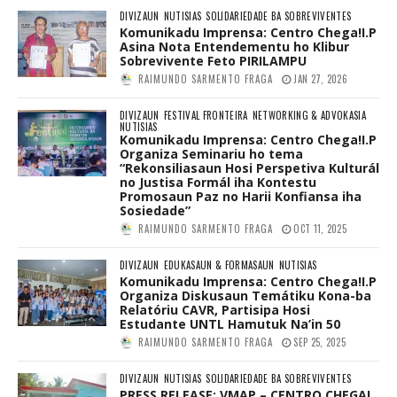
DIVIZAUN
NUTISIAS
SOLIDARIEDADE BA SOBREVIVENTES
Komunikadu Imprensa: Centro Chega!I.P
Asina Nota Entendementu ho Klibur
Sobrevivente Feto PIRILAMPU
RAIMUNDO SARMENTO FRAGA
JAN 27, 2026
DIVIZAUN
FESTIVAL FRONTEIRA
NETWORKING & ADVOKASIA
NUTISIAS
Komunikadu Imprensa: Centro Chega!I.P
Organiza Seminariu ho tema
“Rekonsiliasaun Hosi Perspetiva Kulturál
no Justisa Formál iha Kontestu
Promosaun Paz no Harii Konfiansa iha
Sosiedade”
RAIMUNDO SARMENTO FRAGA
OCT 11, 2025
DIVIZAUN
EDUKASAUN & FORMASAUN
NUTISIAS
Komunikadu Imprensa: Centro Chega!I.P
Organiza Diskusaun Temátiku Kona-ba
Relatóriu CAVR, Partisipa Hosi
Estudante UNTL Hamutuk Na’in 50
RAIMUNDO SARMENTO FRAGA
SEP 25, 2025
DIVIZAUN
NUTISIAS
SOLIDARIEDADE BA SOBREVIVENTES
PRESS RELEASE: VMAP – CENTRO CHEGA!