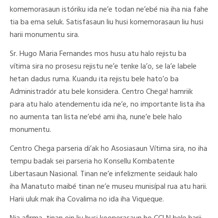
komemorasaun istóriku ida ne’e todan ne’ebé nia iha nia fahe
tia ba ema seluk. Satisfasaun liu husi komemorasaun liu husi
harii monumentu sira.
Sr. Hugo Maria Fernandes mos husu atu halo rejistu ba
vítima sira no prosesu rejistu ne’e tenke la’o, se la’e labele
hetan dadus ruma. Kuandu ita rejistu bele hato’o ba
Administradór atu bele konsidera. Centro Chega! hamriik
para atu halo atendementu ida ne’e, no importante lista iha
no aumenta tan lista ne’ebé ami iha, nune’e bele halo
monumentu.
Centro Chega parseria di’ak ho Asosiasaun Vítima sira, no iha
tempu badak sei parseria ho Konsellu Kombatente
Libertasaun Nasional. Tinan ne’e infelizmente seidauk halo
iha Manatuto maibé tinan ne’e museu munisípal rua atu harii.
Harii uluk mak iha Covalima no ida iha Viqueque.