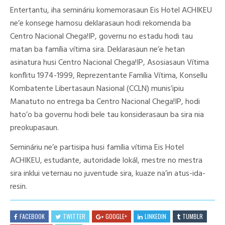
Entertantu, iha semináriu komemorasaun Eis Hotel ACHIKEU
ne’e konsege hamosu deklarasaun hodi rekomenda ba
Centro Nacional Chega!IP, governu no estadu hodi tau
matan ba família vítima sira. Deklarasaun ne’e hetan
asinatura husi Centro Nacional Chega!IP, Asosiasaun Vítima
konflitu 1974-1999, Reprezentante Família Vítima, Konsellu
Kombatente Libertasaun Nasional (CCLN) munis’ipiu
Manatuto no entrega ba Centro Nacional Chega!IP, hodi
hato’o ba governu hodi bele tau konsiderasaun ba sira nia
preokupasaun.
Semináriu ne’e partisipa husi família vítima Eis Hotel
ACHIKEU, estudante, autoridade lokál, mestre no mestra
sira inklui veternau no juventude sira, kuaze na’in atus-ida-
resin.
FACEBOOK
TWITTER
GOOGLE+
LINKEDIN
TUMBLR