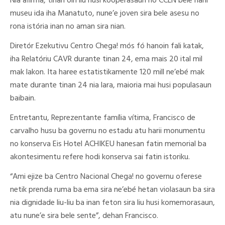
Nia afirma, tinan oin liu husi kooperasaun ho CCLN bele harii
museu ida iha Manatuto, nune’e joven sira bele asesu no
rona istória inan no aman sira nian.
Diretór Ezekutivu Centro Chega! mós fó hanoin fali katak,
iha Relatóriu CAVR durante tinan 24, ema mais 20 ital mil
mak lakon. Ita haree estatistikamente 120 mill ne’ebé mak
mate durante tinan 24 nia lara, maioria mai husi populasaun
baibain.
Entretantu, Reprezentante família vítima, Francisco de
carvalho husu ba governu no estadu atu harii monumentu
no konserva Eis Hotel ACHIKEU hanesan fatin memorial ba
akontesimentu refere hodi konserva sai fatin istoriku.
“Ami ejize ba Centro Nacional Chega! no governu oferese
netik prenda ruma ba ema sira ne’ebé hetan violasaun ba sira
nia dignidade liu-liu ba inan feton sira liu husi komemorasaun,
atu nune’e sira bele sente”, dehan Francisco.