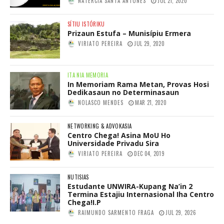
NATERCIA SANTA ANTUNES
JUL 21, 2020
SÍTIU ISTÓRIKU
Prizaun Estufa – Munisípiu Ermera
VIRIATO PEREIRA
JUL 29, 2020
ITA NIA MEMORIA
In Memoriam Rama Metan, Provas Hosi
Dedikasaun no Determinasaun
NOLASCO MENDES
MAR 21, 2020
NETWORKING & ADVOKASIA
Centro Chega! Asina MoU Ho
Universidade Privadu Sira
VIRIATO PEREIRA
DEC 04, 2019
NUTISIAS
Estudante UNWIRA-Kupang Na’in 2
Termina Estajiu Internasional Iha Centro
Chega!I.P
RAIMUNDO SARMENTO FRAGA
JUL 29, 2026