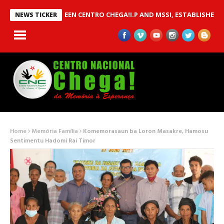
MOU BETWEEN CENTRO CHEGA!I.P AND MSSI, ESTABLISHED TO IMPL
NEWS TICKER
Home
Memória Família
Komemorasaun ba Loron Masakre, Hamosu
Sentimentu Hadomi Rai Timor