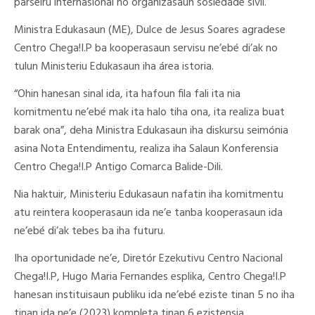
parseiru internasional no organizasaun sosiedade sivil.
Ministra Edukasaun (ME), Dulce de Jesus Soares agradese
Centro Chega!I.P ba kooperasaun servisu ne’ebé di’ak no
tulun Ministeriu Edukasaun iha área istoria.
“Ohin hanesan sinal ida, ita hafoun fila fali ita nia
komitmentu ne’ebé mak ita halo tiha ona, ita realiza buat
barak ona”, deha Ministra Edukasaun iha diskursu seimónia
asina Nota Entendimentu, realiza iha Salaun Konferensia
Centro Chega!I.P Antigo Comarca Balide-Dili.
Nia haktuir, Ministeriu Edukasaun nafatin iha komitmentu
atu reintera kooperasaun ida ne’e tanba kooperasaun ida
ne’ebé di’ak tebes ba iha futuru.
Iha oportunidade ne’e, Diretór Ezekutivu Centro Nacional
Chega!I.P, Hugo Maria Fernandes esplika, Centro Chega!I.P
hanesan instituisaun publiku ida ne’ebé eziste tinan 5 no iha
tinan ida ne’e (2023) kompleta tinan 6 ezistensia.