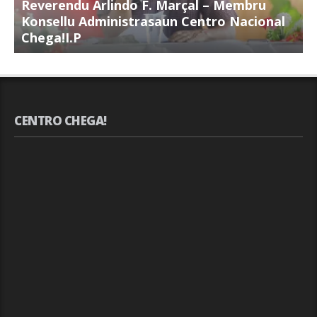
Reverendu Arlindo F. Marçal – Membru
S
Konsellu Administrasaun Centro Nacional
K
Chega!I.P
C
CENTRO CHEGA!