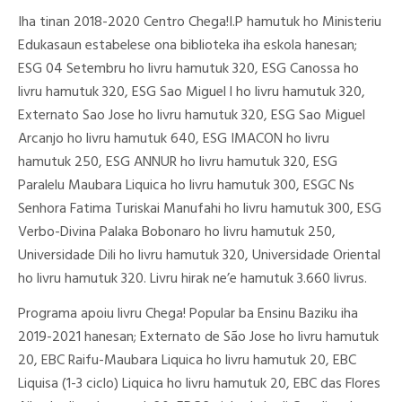
Iha tinan 2018-2020 Centro Chega!I.P hamutuk ho Ministeriu
Edukasaun estabelese ona biblioteka iha eskola hanesan;
ESG 04 Setembru ho livru hamutuk 320, ESG Canossa ho
livru hamutuk 320, ESG Sao Miguel l ho livru hamutuk 320,
Externato Sao Jose ho livru hamutuk 320, ESG Sao Miguel
Arcanjo ho livru hamutuk 640, ESG IMACON ho livru
hamutuk 250, ESG ANNUR ho livru hamutuk 320, ESG
Paralelu Maubara Liquica ho livru hamutuk 300, ESGC Ns
Senhora Fatima Turiskai Manufahi ho livru hamutuk 300, ESG
Verbo-Divina Palaka Bobonaro ho livru hamutuk 250,
Universidade Dili ho livru hamutuk 320, Universidade Oriental
ho livru hamutuk 320. Livru hirak ne’e hamutuk 3.660 livrus.
Programa apoiu livru Chega! Popular ba Ensinu Baziku iha
2019-2021 hanesan; Externato de São Jose ho livru hamutuk
20, EBC Raifu-Maubara Liquica ho livru hamutuk 20, EBC
Liquisa (1-3 ciclo) Liquica ho livru hamutuk 20, EBC das Flores