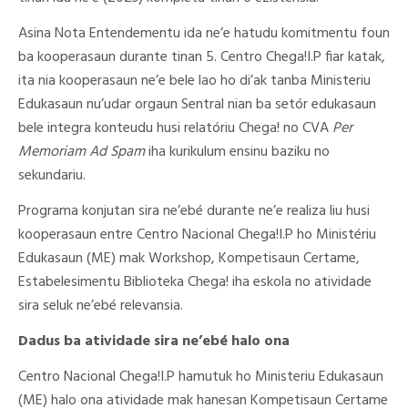
Asina Nota Entendementu ida ne’e hatudu komitmentu foun
ba kooperasaun durante tinan 5. Centro Chega!I.P fiar katak,
ita nia kooperasaun ne’e bele lao ho di’ak tanba Ministeriu
Edukasaun nu’udar orgaun Sentral nian ba setór edukasaun
bele integra konteudu husi relatóriu Chega! no CVA
Per
Memoriam Ad Spam
iha kurikulum ensinu baziku no
sekundariu.
Programa konjutan sira ne’ebé durante ne’e realiza liu husi
kooperasaun entre Centro Nacional Chega!I.P ho Ministériu
Edukasaun (ME) mak Workshop, Kompetisaun Certame,
Estabelesimentu Biblioteka Chega! iha eskola no atividade
sira seluk ne’ebé relevansia.
Dadus ba atividade sira ne’ebé halo ona
Centro Nacional Chega!I.P hamutuk ho Ministeriu Edukasaun
(ME) halo ona atividade mak hanesan Kompetisaun Certame