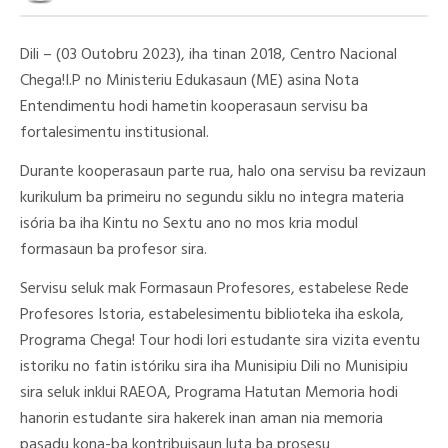
Dili – (03 Outobru 2023), iha tinan 2018, Centro Nacional
Chega!I.P no Ministeriu Edukasaun (ME) asina Nota
Entendimentu hodi hametin kooperasaun servisu ba
fortalesimentu institusional.
Durante kooperasaun parte rua, halo ona servisu ba revizaun
kurikulum ba primeiru no segundu siklu no integra materia
isória ba iha Kintu no Sextu ano no mos kria modul
formasaun ba profesor sira.
Servisu seluk mak Formasaun Profesores, estabelese Rede
Profesores Istoria, estabelesimentu biblioteka iha eskola,
Programa Chega! Tour hodi lori estudante sira vizita eventu
istoriku no fatin istóriku sira iha Munisipiu Dili no Munisipiu
sira seluk inklui RAEOA, Programa Hatutan Memoria hodi
hanorin estudante sira hakerek inan aman nia memoria
pasadu kona-ba kontribuisaun luta ba prosesu