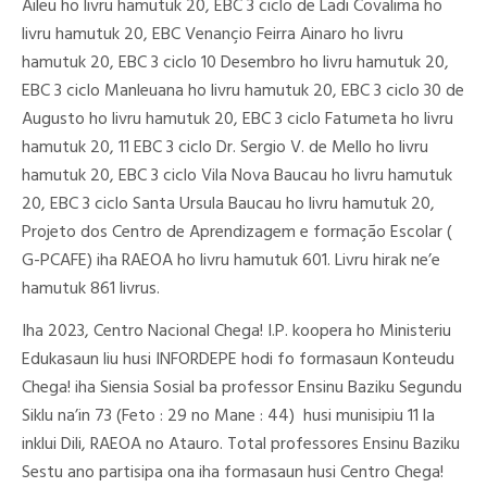
Aileu ho livru hamutuk 20, EBC 3 ciclo de Ladi Covalima ho
livru hamutuk 20, EBC Venançio Feirra Ainaro ho livru
hamutuk 20, EBC 3 ciclo 10 Desembro ho livru hamutuk 20,
EBC 3 ciclo Manleuana ho livru hamutuk 20, EBC 3 ciclo 30 de
Augusto ho livru hamutuk 20, EBC 3 ciclo Fatumeta ho livru
hamutuk 20, 11 EBC 3 ciclo Dr. Sergio V. de Mello ho livru
hamutuk 20, EBC 3 ciclo Vila Nova Baucau ho livru hamutuk
20, EBC 3 ciclo Santa Ursula Baucau ho livru hamutuk 20,
Projeto dos Centro de Aprendizagem e formação Escolar (
G-PCAFE) iha RAEOA ho livru hamutuk 601. Livru hirak ne’e
hamutuk 861 livrus.
Iha 2023, Centro Nacional Chega! I.P. koopera ho Ministeriu
Edukasaun liu husi INFORDEPE hodi fo formasaun Konteudu
Chega! iha Siensia Sosial ba professor Ensinu Baziku Segundu
Siklu na’in 73 (Feto : 29 no Mane : 44) husi munisipiu 11 la
inklui Dili, RAEOA no Atauro. Total professores Ensinu Baziku
Sestu ano partisipa ona iha formasaun husi Centro Chega!