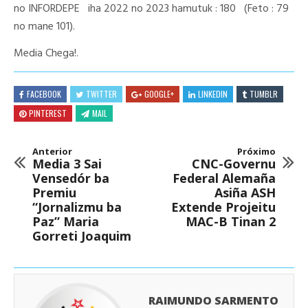
no INFORDEPE iha 2022 no 2023 hamutuk : 180 (Feto : 79
no mane 101).
Media Chega!.
FACEBOOK
TWITTER
GOOGLE+
LINKEDIN
TUMBLR
PINTEREST
MAIL
Anterior
Próximo
Media 3 Sai
CNC-Governu
Vensedór ba
Federal Alemaña
Premiu
Asiña ASH
“Jornalizmu ba
Extende Projeitu
Paz” Maria
MAC-B Tinan 2
Gorreti Joaquim
RAIMUNDO SARMENTO