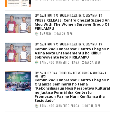
DIVIZAUN
NUTISIAS
SOLIDARIEDADE BA SOBREVIVENTES
PRESS RELEASE: Centro Chega! Signed An
Mou With The Women Survivor Group Of
PIRILAMPU
PMBABO
JAN 29, 2026
DIVIZAUN
NUTISIAS
SOLIDARIEDADE BA SOBREVIVENTES
Komunikadu Imprensa: Centro Chega!I.P
Asina Nota Entendementu ho Klibur
Sobrevivente Feto PIRILAMPU
RAIMUNDO SARMENTO FRAGA
JAN 27, 2026
DIVIZAUN
FESTIVAL FRONTEIRA
NETWORKING & ADVOKASIA
NUTISIAS
Komunikadu Imprensa: Centro Chega!I.P
Organiza Seminariu ho tema
“Rekonsiliasaun Hosi Perspetiva Kulturál
no Justisa Formál iha Kontestu
Promosaun Paz no Harii Konfiansa iha
Sosiedade”
RAIMUNDO SARMENTO FRAGA
OCT 11, 2025