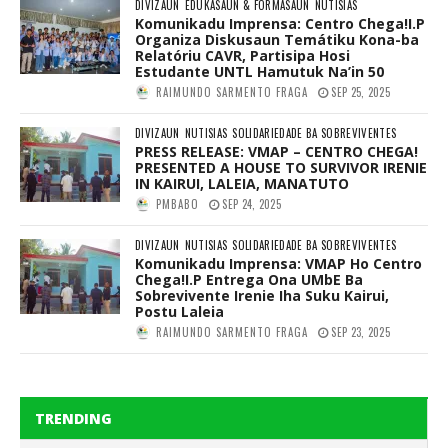
DIVIZAUN
EDUKASAUN & FORMASAUN
NUTISIAS
Komunikadu Imprensa: Centro Chega!I.P
Organiza Diskusaun Temátiku Kona-ba
Relatóriu CAVR, Partisipa Hosi
Estudante UNTL Hamutuk Na’in 50
RAIMUNDO SARMENTO FRAGA
SEP 25, 2025
DIVIZAUN
NUTISIAS
SOLIDARIEDADE BA SOBREVIVENTES
PRESS RELEASE: VMAP – CENTRO CHEGA!
PRESENTED A HOUSE TO SURVIVOR IRENIE
IN KAIRUI, LALEIA, MANATUTO
PMBABO
SEP 24, 2025
DIVIZAUN
NUTISIAS
SOLIDARIEDADE BA SOBREVIVENTES
Komunikadu Imprensa: VMAP Ho Centro
Chega!I.P Entrega Ona UMbE Ba
Sobrevivente Irenie Iha Suku Kairui,
Postu Laleia
RAIMUNDO SARMENTO FRAGA
SEP 23, 2025
TRENDING