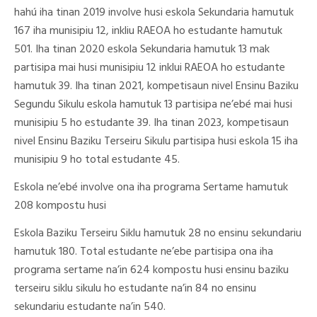
hahú iha tinan 2019 involve husi eskola Sekundaria hamutuk
167 iha munisipiu 12, inkliu RAEOA ho estudante hamutuk
501. Iha tinan 2020 eskola Sekundaria hamutuk 13 mak
partisipa mai husi munisipiu 12 inklui RAEOA ho estudante
hamutuk 39. Iha tinan 2021, kompetisaun nivel Ensinu Baziku
Segundu Sikulu eskola hamutuk 13 partisipa ne’ebé mai husi
munisipiu 5 ho estudante 39. Iha tinan 2023, kompetisaun
nivel Ensinu Baziku Terseiru Sikulu partisipa husi eskola 15 iha
munisipiu 9 ho total estudante 45.
Eskola ne’ebé involve ona iha programa Sertame hamutuk
208 kompostu husi
Eskola Baziku Terseiru Siklu hamutuk 28 no ensinu sekundariu
hamutuk 180. Total estudante ne’ebe partisipa ona iha
programa sertame na’in 624 kompostu husi ensinu baziku
terseiru siklu sikulu ho estudante na’in 84 no ensinu
sekundariu estudante na’in 540.