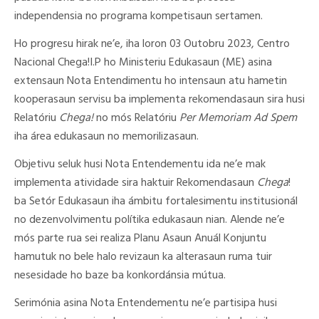
independensia no programa kompetisaun sertamen.
Ho progresu hirak ne’e, iha loron 03 Outobru 2023, Centro
Nacional Chega!I.P ho Ministeriu Edukasaun (ME) asina
extensaun Nota Entendimentu ho intensaun atu hametin
kooperasaun servisu ba implementa rekomendasaun sira husi
Relatóriu
Chega!
no mós Relatóriu
Per Memoriam Ad Spem
iha área edukasaun no memorilizasaun.
Objetivu seluk husi Nota Entendementu ida ne’e mak
implementa atividade sira haktuir Rekomendasaun
Chega
!
ba Setór Edukasaun iha ámbitu fortalesimentu institusionál
no dezenvolvimentu polítika edukasaun nian. Alende ne’e
mós parte rua sei realiza Planu Asaun Anuál Konjuntu
hamutuk no bele halo revizaun ka alterasaun ruma tuir
nesesidade ho baze ba konkordánsia mútua.
Serimónia asina Nota Entendementu ne’e partisipa husi