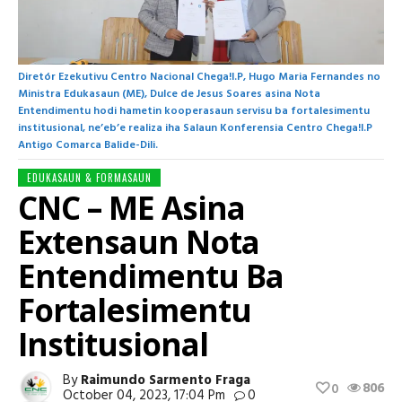
Diretór Ezekutivu Centro Nacional Chega!I.P, Hugo Maria Fernandes no
Ministra Edukasaun (ME), Dulce de Jesus Soares asina Nota
Entendimentu hodi hametin kooperasaun servisu ba fortalesimentu
institusional, ne’eb’e realiza iha Salaun Konferensia Centro Chega!I.P
Antigo Comarca Balide-Dili.
EDUKASAUN & FORMASAUN
CNC – ME Asina
Extensaun Nota
Entendimentu Ba
Fortalesimentu
Institusional
By
Raimundo Sarmento Fraga
806
0
October 04, 2023, 17:04 Pm
0