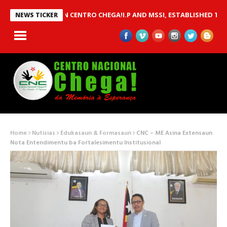
 BETWEEN CENTRO CHEGA!I.P AND MSSI, ESTABLISHED TO IMPLEM
NEWS TICKER
Home
Nutisias
Edukasaun & Formasaun
CNC – ME Asina Extensaun
Nota Entendimentu ba Fortalesimentu Institusional