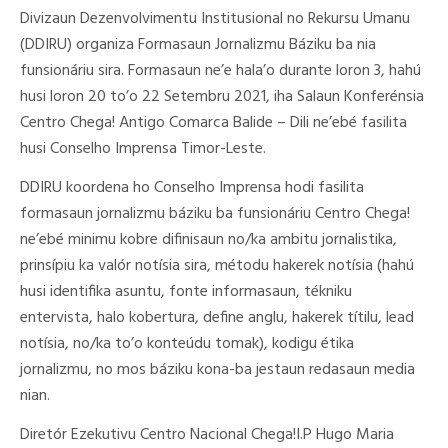
Divizaun Dezenvolvimentu Institusional no Rekursu Umanu
(DDIRU) organiza Formasaun Jornalizmu Báziku ba nia
funsionáriu sira. Formasaun ne’e hala’o durante loron 3, hahú
husi loron 20 to’o 22 Setembru 2021, iha Salaun Konferénsia
Centro Chega! Antigo Comarca Balide – Dili ne’ebé fasilita
husi Conselho Imprensa Timor-Leste.
DDIRU koordena ho Conselho Imprensa hodi fasilita
formasaun jornalizmu báziku ba funsionáriu Centro Chega!
ne’ebé minimu kobre difinisaun no/ka ambitu jornalistika,
prinsípiu ka valór notísia sira, métodu hakerek notísia (hahú
husi identifika asuntu, fonte informasaun, tékniku
entervista, halo kobertura, define anglu, hakerek títilu, lead
notísia, no/ka to’o konteúdu tomak), kodigu étika
jornalizmu, no mos báziku kona-ba jestaun redasaun media
nian.
Diretór Ezekutivu Centro Nacional Chega!I.P Hugo Maria