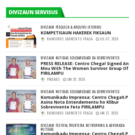
DIVIZAUN SERVISUS
DIVIZAUN
PESQUIZA & ARQUIVU ISTORIKU
KOMPETISAUN HAKEREK FIKSAUN
RAIMUNDO SARMENTO FRAGA
JUL 07, 2026
DIVIZAUN
NUTISIAS
SOLIDARIEDADE BA SOBREVIVENTES
PRESS RELEASE: Centro Chega! Signed An
Mou With The Women Survivor Group Of
PIRILAMPU
PMBABO
JAN 29, 2026
DIVIZAUN
NUTISIAS
SOLIDARIEDADE BA SOBREVIVENTES
Komunikadu Imprensa: Centro Chega!I.P
Asina Nota Entendementu ho Klibur
Sobrevivente Feto PIRILAMPU
RAIMUNDO SARMENTO FRAGA
JAN 27, 2026
DIVIZAUN
FESTIVAL FRONTEIRA
NETWORKING & ADVOKASIA
NUTISIAS
Komunikadu Imprensa: Centro Chega!I.P