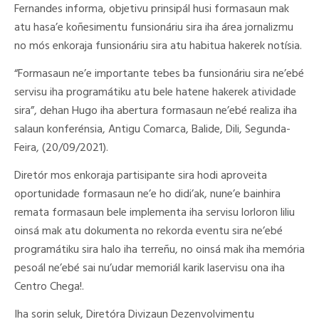
Fernandes informa, objetivu prinsipál husi formasaun mak
atu hasa’e koñesimentu funsionáriu sira iha área jornalizmu
no mós enkoraja funsionáriu sira atu habitua hakerek notísia.
“Formasaun ne’e importante tebes ba funsionáriu sira ne’ebé
servisu iha programátiku atu bele hatene hakerek atividade
sira”, dehan Hugo iha abertura formasaun ne’ebé realiza iha
salaun konferénsia, Antigu Comarca, Balide, Dili, Segunda-
Feira, (20/09/2021).
Diretór mos enkoraja partisipante sira hodi aproveita
oportunidade formasaun ne’e ho didi’ak, nune’e bainhira
remata formasaun bele implementa iha servisu lorloron liliu
oinsá mak atu dokumenta no rekorda eventu sira ne’ebé
programátiku sira halo iha terreñu, no oinsá mak iha memória
pesoál ne’ebé sai nu’udar memoriál karik laservisu ona iha
Centro Chega!.
Iha sorin seluk, Diretóra Divizaun Dezenvolvimentu