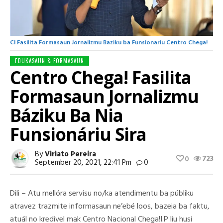
CI Fasilita Formasaun Jornalizmu Baziku ba Funsionariu Centro Chega!
EDUKASAUN & FORMASAUN
Centro Chega! Fasilita
Formasaun Jornalizmu
Báziku Ba Nia
Funsionáriu Sira
By
Viriato Pereira
723
0
September 20, 2021, 22:41 Pm
0
Dili – Atu mellóra servisu no/ka atendimentu ba públiku
atravez trazmite informasaun ne’ebé loos, bazeia ba faktu,
atuál no kredivel mak Centro Nacional Chega!I.P liu husi