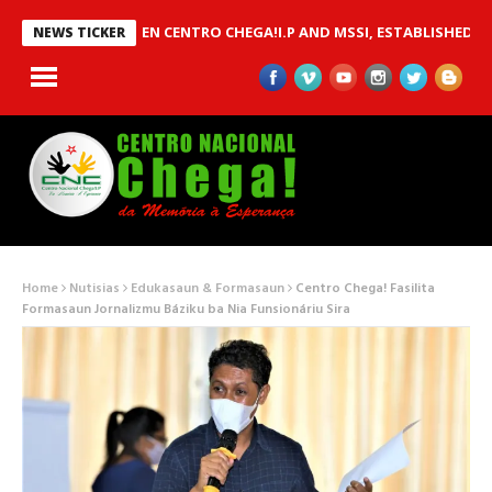
MOU BETWEEN CENTRO CHEGA!I.P AND MSSI, ESTABLISHED TO IMPL
NEWS TICKER
Home
Nutisias
Edukasaun & Formasaun
Centro Chega! Fasilita
Formasaun Jornalizmu Báziku ba Nia Funsionáriu Sira