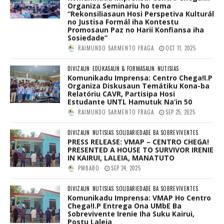
Organiza Seminariu ho tema
“Rekonsiliasaun Hosi Perspetiva Kulturál
no Justisa Formál iha Kontestu
Promosaun Paz no Harii Konfiansa iha
Sosiedade”
RAIMUNDO SARMENTO FRAGA
OCT 11, 2025
DIVIZAUN
EDUKASAUN & FORMASAUN
NUTISIAS
Komunikadu Imprensa: Centro Chega!I.P
Organiza Diskusaun Temátiku Kona-ba
Relatóriu CAVR, Partisipa Hosi
Estudante UNTL Hamutuk Na’in 50
RAIMUNDO SARMENTO FRAGA
SEP 25, 2025
DIVIZAUN
NUTISIAS
SOLIDARIEDADE BA SOBREVIVENTES
PRESS RELEASE: VMAP – CENTRO CHEGA!
PRESENTED A HOUSE TO SURVIVOR IRENIE
IN KAIRUI, LALEIA, MANATUTO
PMBABO
SEP 24, 2025
DIVIZAUN
NUTISIAS
SOLIDARIEDADE BA SOBREVIVENTES
Komunikadu Imprensa: VMAP Ho Centro
Chega!I.P Entrega Ona UMbE Ba
Sobrevivente Irenie Iha Suku Kairui,
Postu Laleia