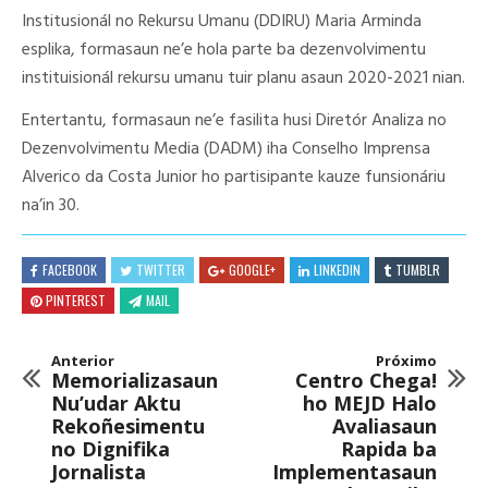
Institusionál no Rekursu Umanu (DDIRU) Maria Arminda
esplika, formasaun ne’e hola parte ba dezenvolvimentu
instituisionál rekursu umanu tuir planu asaun 2020-2021 nian.
Entertantu, formasaun ne’e fasilita husi Diretór Analiza no
Dezenvolvimentu Media (DADM) iha Conselho Imprensa
Alverico da Costa Junior ho partisipante kauze funsionáriu
na’in 30.
FACEBOOK
TWITTER
GOOGLE+
LINKEDIN
TUMBLR
PINTEREST
MAIL
Anterior
Próximo
Memorializasaun
Centro Chega!
Nu’udar Aktu
ho MEJD Halo
Rekoñesimentu
Avaliasaun
no Dignifika
Rapida ba
Jornalista
Implementasaun