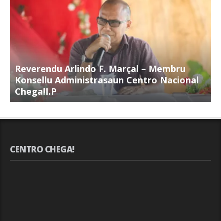
Reverendu Arlindo F. Marçal – Membru
S
Konsellu Administrasaun Centro Nacional
K
Chega!I.P
C
CENTRO CHEGA!