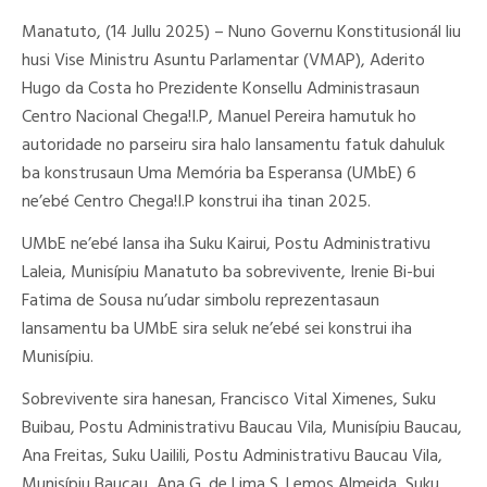
Manatuto, (14 Jullu 2025) – Nuno Governu Konstitusionál liu
husi Vise Ministru Asuntu Parlamentar (VMAP), Aderito
Hugo da Costa ho Prezidente Konsellu Administrasaun
Centro Nacional Chega!I.P, Manuel Pereira hamutuk ho
autoridade no parseiru sira halo lansamentu fatuk dahuluk
ba konstrusaun Uma Memória ba Esperansa (UMbE) 6
ne’ebé Centro Chega!I.P konstrui iha tinan 2025.
UMbE ne’ebé lansa iha Suku Kairui, Postu Administrativu
Laleia, Munisípiu Manatuto ba sobrevivente, Irenie Bi-bui
Fatima de Sousa nu’udar simbolu reprezentasaun
lansamentu ba UMbE sira seluk ne’ebé sei konstrui iha
Munisípiu.
Sobrevivente sira hanesan, Francisco Vital Ximenes, Suku
Buibau, Postu Administrativu Baucau Vila, Munisípiu Baucau,
Ana Freitas, Suku Uailili, Postu Administrativu Baucau Vila,
Munisípiu Baucau, Ana G. de Lima S. Lemos Almeida, Suku