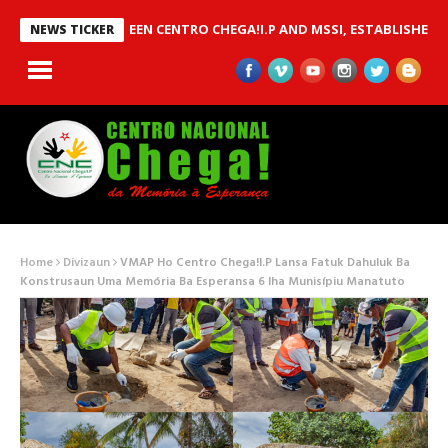
MOU BETWEEN CENTRO CHEGA!I.P AND MSSI, ESTABLISHED TO IMP
NEWS TICKER
Home
Divizaun
VMAP Ho Centro Chega!I.P Lansa Fatuk Dahuluk Ba
Konstrusaun Uma Memória Ba Esperansa 6 Iha Munisípiu Manatuto