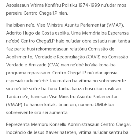
Asosiasaun Vítima Konflítu Politiku 1974-1999 nu’udar mos
parseiru Centro Chega!I.P nian.
Iha biban ne’e, Vise Ministru Asuntu Parlamentar (VMAP),
Aderito Hugo da Costa esplika, Uma Memória ba Esperansa
ne’ebé Centro Chega!I.P halo nu’udar obra estadu nian tanba
faz parte husi rekomendasaun relatóriu Comissão de
Acolhimento, Verdade e Reconciliação (CAVR) no Comissão
Verdade e Amizade (CVA) nian ne’ebé ko’alia kona-ba
programa reparasaun. Centro Chega!I.P nu’udar ajensia
espesializadu ne’ebé tau matan ba vítima no sobrevivente
sira ne’ebé sofre ba funu tanba kauza husi ukun rasik-an.
Tanba ne’e, hanesan Vise Ministru Asuntu Parlamentar
(VMAP) fo hanoin katak, tinan oin, numeru UMbE ba
sobrevivente sira sei aumenta.
Reprezenta Membru Konsellu Administrasaun Centro Chega!,
Inocêncio de Jesus Xavier hateten, vítima nu’udar sentru ba