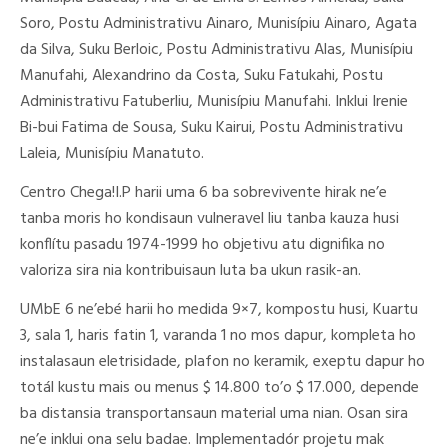
Soro, Postu Administrativu Ainaro, Munisípiu Ainaro, Agata
da Silva, Suku Berloic, Postu Administrativu Alas, Munisípiu
Manufahi, Alexandrino da Costa, Suku Fatukahi, Postu
Administrativu Fatuberliu, Munisípiu Manufahi. Inklui Irenie
Bi-bui Fatima de Sousa, Suku Kairui, Postu Administrativu
Laleia, Munisípiu Manatuto.
Centro Chega!I.P harii uma 6 ba sobrevivente hirak ne’e
tanba moris ho kondisaun vulneravel liu tanba kauza husi
konflítu pasadu 1974-1999 ho objetivu atu dignifika no
valoriza sira nia kontribuisaun luta ba ukun rasik-an.
UMbE 6 ne’ebé harii ho medida 9×7, kompostu husi, Kuartu
3, sala 1, haris fatin 1, varanda 1 no mos dapur, kompleta ho
instalasaun eletrisidade, plafon no keramik, exeptu dapur ho
totál kustu mais ou menus $ 14.800 to’o $ 17.000, depende
ba distansia transportansaun material uma nian. Osan sira
ne’e inklui ona selu badae. Implementadór projetu mak