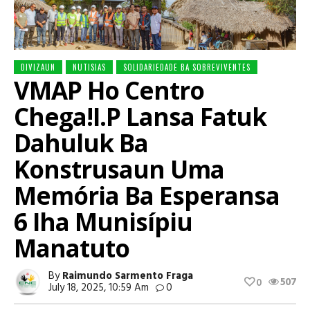
DIVIZAUN
NUTISIAS
SOLIDARIEDADE BA SOBREVIVENTES
VMAP Ho Centro
Chega!I.P Lansa Fatuk
Dahuluk Ba
Konstrusaun Uma
Memória Ba Esperansa
6 Iha Munisípiu
Manatuto
By
Raimundo Sarmento Fraga
507
0
July 18, 2025, 10:59 Am
0