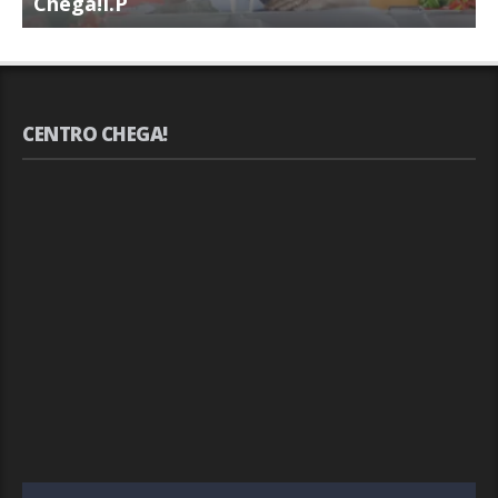
Chega!I.P
C
CENTRO CHEGA!