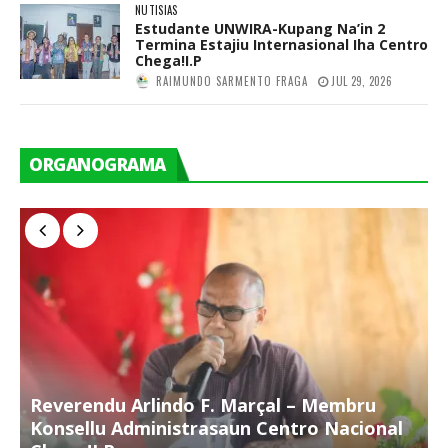
NUTISIAS
Estudante UNWIRA-Kupang Na’in 2
Termina Estajiu Internasional Iha Centro
Chega!I.P
RAIMUNDO SARMENTO FRAGA
JUL 29, 2026
ORGANOGRAMA
Reverendu Arlindo F. Marçal – Membru
S
Konsellu Administrasaun Centro Nacional
K