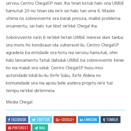
servisu Centro Chega!I.P nian. Iha tinan kotuk halo ona UMbE
hamutuk 20 no tinan ida ne’e sei halo tan uma 6. Maske
vítima no sobrevivente sira barak presiza, maibé problema
orsamentu, sei halo tuir kbiit ne’ebé Chega! iha.
Sobrevivente na’in 6 ne’ebé hetan UMbE merese duni tanba
sira moris ho kondisaun ida vulneravel liu. Centro Chega!I.P
agradese ba entidade sira hotu nia servisu hamutuk, ohin
halo lansamentu fatuk dahuluk UMbE ba sobrevivente Irenie
ho nia maluk sira seluk. Centro Chega!I.P husu mos
autoridade lokál liu-liu Xefe Suku, Xefe Aldeia no
komunidade sira nia apoiu bele aselera projetu ne’e tuir
tempu ne’ebé determina.
Media Chega!.
FACEBOOK
TWITTER
GOOGLE+
LINKEDIN
TUMBLR
PINTEREST
MAIL