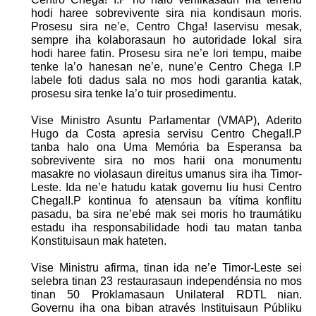
hodi haree sobrevivente sira nia kondisaun moris.
Prosesu sira ne’e, Centro Chga! laservisu mesak,
sempre iha kolaborasaun ho
autoridade lokal sira
hodi haree fatin. Prosesu sira ne’e lori tempu, maibe
tenke la’o hanesan ne’e, nune’e Centro Chega I.P
labele foti dadus sala no mos hodi garantia katak,
prosesu sira tenke la’o tuir prosedimentu.
Vise Ministro Asuntu Parlamentar (VMAP), Aderito
Hugo da Costa apresia servisu Centro Chega!I.P
tanba halo ona Uma Memória ba Esperansa ba
sobrevivente sira no mos harii ona monumentu
masakre no violasaun direitus umanus sira iha Timor-
Leste. Ida ne’e hatudu katak governu liu husi Centro
Chega!I.P kontinua fo atensaun ba vítima konflitu
pasadu, ba sira ne’ebé mak sei moris ho traumátiku
estadu iha responsabilidade hodi tau matan tanba
Konstituisaun mak hateten.
Vise Ministru afirma, tinan ida ne’e Timor-Leste sei
selebra tinan 23 restaurasaun independénsia no mos
tinan 50 Proklamasaun Unilateral RDTL nian.
Governu iha ona biban através Instituisaun Públiku