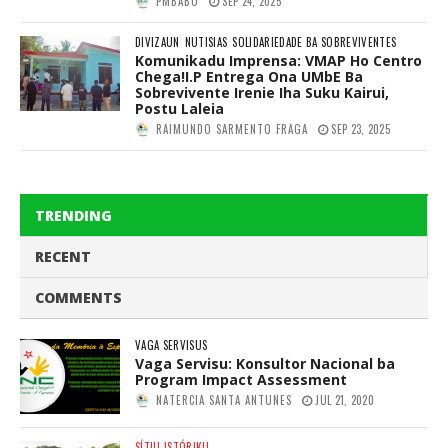
PMBABO
SEP 24, 2025
DIVIZAUN
NUTISIAS
SOLIDARIEDADE BA SOBREVIVENTES
Komunikadu Imprensa: VMAP Ho Centro
Chega!I.P Entrega Ona UMbE Ba
Sobrevivente Irenie Iha Suku Kairui,
Postu Laleia
RAIMUNDO SARMENTO FRAGA
SEP 23, 2025
TRENDING
RECENT
COMMENTS
VAGA SERVISUS
Vaga Servisu: Konsultor Nacional ba
Program Impact Assessment
NATERCIA SANTA ANTUNES
JUL 21, 2020
SÍTIU ISTÓRIKU