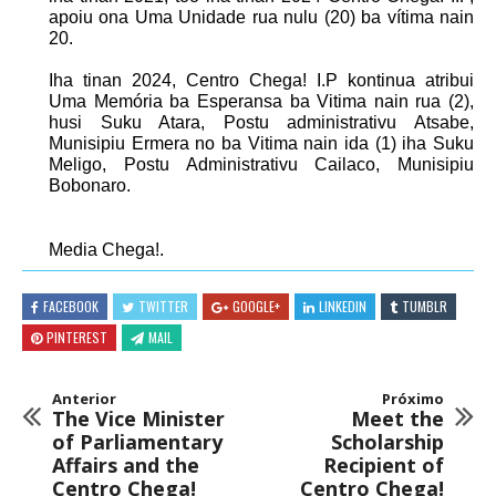
apoiu ona Uma Unidade rua nulu (20) ba vítima nain
20.
Iha tinan 2024, Centro Chega! I.P kontinua atribui
Uma Memória ba Esperansa ba Vitima nain rua (2),
husi Suku Atara, Postu administrativu Atsabe,
Munisipiu Ermera no ba Vitima nain ida (1) iha Suku
Meligo, Postu Administrativu Cailaco, Munisipiu
Bobonaro.
Media Chega!.
FACEBOOK
TWITTER
GOOGLE+
LINKEDIN
TUMBLR
PINTEREST
MAIL
Anterior
Próximo
The Vice Minister
Meet the
of Parliamentary
Scholarship
Affairs and the
Recipient of
Centro Chega!
Centro Chega!