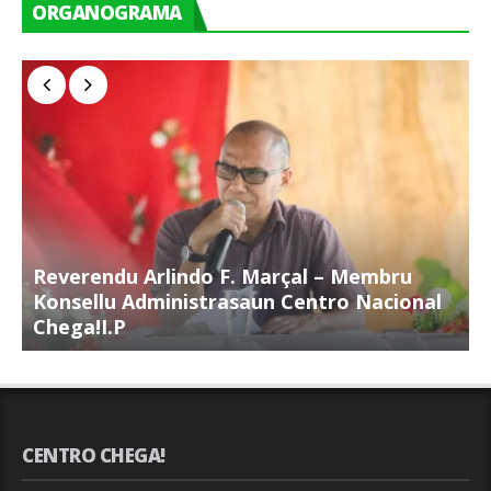
ORGANOGRAMA
Reverendu Arlindo F. Marçal – Membru
S
Konsellu Administrasaun Centro Nacional
K
Chega!I.P
C
CENTRO CHEGA!