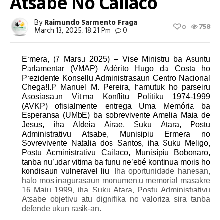
Atsabe No Cailaco
By
Raimundo Sarmento Fraga
758
0
March 13, 2025, 18:21 Pm
0
Ermera, (7 Marsu 2025) – Vise Ministru ba Asuntu
Parlamentar (VMAP) Adérito Hugo da Costa ho
Prezidente Konsellu Administrasaun Centro Nacional
Chega!I.P Manuel M. Pereira, hamutuk ho parseiru
Asosiasaun Vitima Konflitu Politiku 1974-1999
(AVKP) ofisialmente entrega
Uma Memória ba
Esperansa (UMbE) ba sobrevivente Amelia Maia de
Jesus, iha Aldeia Airae, Suku Atara, Postu
Administrativu Atsabe, Munisipiu Ermera no
Sovrevivente Natalia dos Santos, iha Suku Meligo,
Postu Administrativu Cailaco, Munisípiu Bobonaro,
tanba nu’udar vitima ba funu ne’ebé kontinua moris ho
kondisaun vulneravel liu.
Iha oportunidade hanesan,
halo mos inagurasaun monumentu memorial masakre
16 Maiu 1999, iha Suku Atara, Postu Administrativu
Atsabe objetivu atu dignifika no valoriza sira tanba
defende ukun rasik-an.