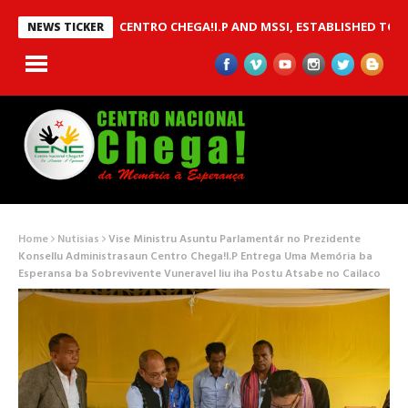
BETWEEN CENTRO CHEGA!I.P AND MSSI, ESTABLISHED TO IMPLEME
NEWS TICKER
Home
Nutisias
Vise Ministru Asuntu Parlamentár no Prezidente
Konsellu Administrasaun Centro Chega!I.P Entrega Uma Memória ba
Esperansa ba Sobrevivente Vuneravel liu iha Postu Atsabe no Cailaco