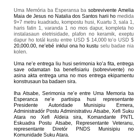
Uma Memória ba Esperansa ba
sobrevivente Amelia
Maia de Jesus no Natalia dos Santos harii ho
medida
9×7 metru kuadradu, kompostu husi, Kuartu 3, sala 1,
haris fatin 1, varanda 1 no mos dapur, kompleta ho
instalasaun eletrisidade, plafon no keramik, exeptu
dapur ho totál kustu entre USD $ 14,000 to’o USD $
20,000.00, ne’ebé inklui ona ho kustu
selu badae nia
kolen.
Uma ne’e entrega liu husi serimonia ko’a fita, entrega
save odamatan ba benefisiariu (sobrevivente) no
asina akta entrega uma no mos entrega ekipamentu
konstrusaun ba badaen sira.
Iha Atsabe, Serimonia ne’e entre Uma Memoria ba
Esperanca ne’e partisipa husi representante
Presidente Autoridade Munisipiu Ermera,
Administradór Postu Administrativu Atsabe, Xefi Suku
Atara no Xefi Aldeia sira, Komandante PNTL
Eskuadra Postu Atsabe, Representante Veteranu,
representante Diretór PNDS Munisipiu no
Komunidade Suku Atara.