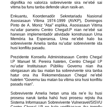
dignifika no valoriza sobrevivente sira ne’ebé sai
vitima ba funu tanba defende ukun rasik-an.
Enkuantu, Koordenadór Sekretariadu Nasional
Asosiasaun Vítima 1974-1999 (AVKP), Domingos
Pinto de A. Moniz “Atai” esplika, Asosiasaun Vitima
nu’udar parseiru Centro Chega!I.P nian ne’ebé sai
hanesan implementadór atividade konstrusaun Uma
Memória ba Esperansa. Uma ne’ebé halo ba
sobrevivente Amelia tanba nu’udar sobrevivente ida
husi konflitu pasadu.
Prezidente Konsellu Administrasaun Centro Chega
!
I.P Manuel M. Pereira hateten, Centro Chega! I.P
nu’udar Instituisaun Públiku Governu nian iha
obrigasaun atu tau matan ba sobrevivente sira tanba
hatur ona iha Rekomendasaun Chega! ne’ebé
hateten “Governu tau matan ba vítima sira husi konflitu
pasadu nian”.
Sobrevivente Amelia hetan uma ida ne’e liu husi
prosesu naruk tanba hahú husi prosesu rejistu iha
Sistema Informasaun Sobrevivente Vulneravel/SISVU
Centro Chega! I.P no halo verifikasaun iha terreñu