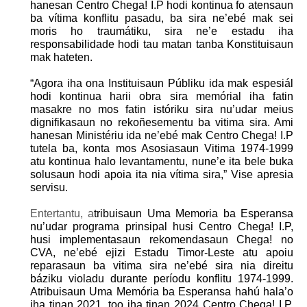
hanesan Centro Chega! I.P hodi kontinua fo atensaun
ba vítima konflitu pasadu, ba sira ne’ebé mak sei
moris ho traumátiku, sira ne’e estadu iha
responsabilidade hodi tau matan tanba Konstituisaun
mak hateten.
“Agora iha ona Instituisaun Públiku ida mak espesiál
hodi kontinua harii obra sira memórial iha fatin
masakre no mos fatin istóriku sira nu’udar meius
dignifikasaun no rekoñesementu ba vitima sira. Ami
hanesan Ministériu ida ne’ebé mak Centro Chega! I.P
tutela ba, konta mos Asosiasaun Vitima 1974-1999
atu kontinua halo levantamentu, nune’e ita bele buka
solusaun hodi apoia ita nia vítima sira,” Vise apresia
servisu.
Entertantu, a
tribuisaun Uma Memoria ba Esperansa
nu’udar programa prinsipal husi Centro Chega! I.P,
husi implementasaun rekomendasaun Chega! no
CVA, ne’ebé ejizi Estadu Timor-Leste atu apoiu
reparasaun ba vitima sira ne’ebé sira nia direitu
báziku violadu durante períodu konflitu 1974-1999.
Atribuisaun Uma Memória ba Esperansa hahú hala’o
iha tinan 2021, too iha tinan 2024 Centro Chega! I.P,