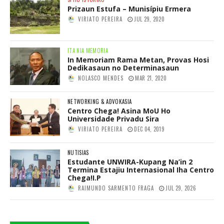
Prizaun Estufa – Munisípiu Ermera
VIRIATO PEREIRA
JUL 29, 2020
ITA NIA MEMORIA
In Memoriam Rama Metan, Provas Hosi
Dedikasaun no Determinasaun
NOLASCO MENDES
MAR 21, 2020
NETWORKING & ADVOKASIA
Centro Chega! Asina MoU Ho
Universidade Privadu Sira
VIRIATO PEREIRA
DEC 04, 2019
NUTISIAS
Estudante UNWIRA-Kupang Na’in 2
Termina Estajiu Internasional Iha Centro
Chega!I.P
RAIMUNDO SARMENTO FRAGA
JUL 29, 2026