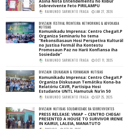
Asina Nota Entendementu ho Klibur
Sobrevivente Feto PIRILAMPU
RAIMUNDO SARMENTO FRAGA
JAN 27, 2026
DIVIZAUN
FESTIVAL FRONTEIRA
NETWORKING & ADVOKASIA
NUTISIAS
Komunikadu Imprensa: Centro Chega!I.P
Organiza Seminariu ho tema
“Rekonsiliasaun Hosi Perspetiva Kulturál
no Justisa Formál iha Kontestu
Promosaun Paz no Harii Konfiansa iha
Sosiedade”
RAIMUNDO SARMENTO FRAGA
OCT 11, 2025
DIVIZAUN
EDUKASAUN & FORMASAUN
NUTISIAS
Komunikadu Imprensa: Centro Chega!I.P
Organiza Diskusaun Temátiku Kona-ba
Relatóriu CAVR, Partisipa Hosi
Estudante UNTL Hamutuk Na’in 50
RAIMUNDO SARMENTO FRAGA
SEP 25, 2025
DIVIZAUN
NUTISIAS
SOLIDARIEDADE BA SOBREVIVENTES
PRESS RELEASE: VMAP – CENTRO CHEGA!
PRESENTED A HOUSE TO SURVIVOR IRENIE
IN KAIRUI, LALEIA, MANATUTO