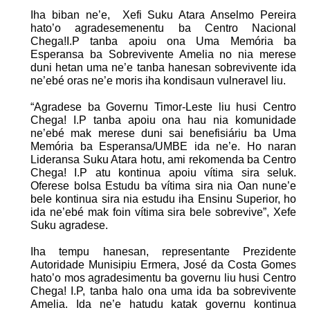
Iha biban ne’e,
Xefi Suku Atara Anselmo Pereira
hato’o agradesemenentu ba Centro Nacional
Chega!I.P tanba apoiu ona Uma Memória ba
Esperansa ba Sobrevivente Amelia no nia merese
duni hetan uma ne’e tanba hanesan sobrevivente ida
ne’ebé oras ne’e moris iha kondisaun vulneravel liu.
“Agradese ba Governu Timor-Leste liu husi Centro
Chega! I.P tanba apoiu ona hau nia komunidade
ne’ebé mak merese duni sai benefisiáriu ba Uma
Memória ba Esperansa/UMBE ida ne’e. Ho naran
Lideransa Suku Atara hotu, ami rekomenda ba Centro
Chega! I.P atu kontinua apoiu vítima sira seluk.
Oferese bolsa Estudu ba vítima sira nia Oan nune’e
bele kontinua sira nia estudu iha Ensinu Superior, ho
ida ne’ebé mak foin vítima sira bele sobrevive”, Xefe
Suku agradese.
Iha tempu hanesan, representante Prezidente
Autoridade Munisipiu Ermera, José da Costa Gomes
hato’o mos agradesimentu ba governu liu husi Centro
Chega! I.P, tanba halo ona uma ida ba sobrevivente
Amelia. Ida ne’e hatudu katak governu kontinua