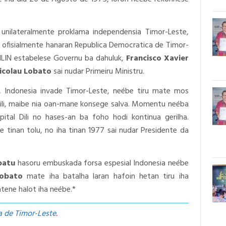
unilateralmente proklama independensia Timor-Leste,
eé ofisialmente hanaran Republica Democratica de Timor-
ILIN estabelese Governu ba dahuluk,
Francisco Xavier
icolau Lobato
sai nudar Primeiru Ministru.
, Indonesia invade Timor-Leste, neébe tiru mate mos
ili, maibe nia oan-mane konsege salva. Momentu neéba
ital Dili no hases-an ba foho hodi kontinua gerilha.
e tinan tolu, no iha tinan 1977 sai nudar Presidente da
batu
hasoru embuskada forsa espesial Indonesia neébe
Lobato
mate iha batalha laran hafoin hetan tiru iha
tene halot iha neébe.*
a de Timor-Leste
.