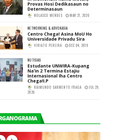
Provas Hosi Dedikasaun no
Determinasaun
NOLASCO MENDES
MAR 21, 2020
NETWORKING & ADVOKASIA
Centro Chega! Asina MoU Ho
Universidade Privadu Sira
VIRIATO PEREIRA
DEC 04, 2019
NUTISIAS
Estudante UNWIRA-Kupang
Na’in 2 Termina Estajiu
Internasional Iha Centro
Chega!I.P
RAIMUNDO SARMENTO FRAGA
JUL 29,
2026
RGANOGRAMA