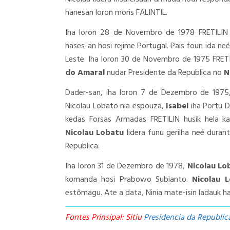
hanesan loron moris FALINTIL.
Iha loron 28 de Novembro de 1978 FRETILIN 
hases-an hosi rejime Portugal. Pais foun ida n
Leste. Iha loron 30 de Novembro de 1975 FRET
do Amaral
nudar Presidente da Republica no
N
Dader-san, iha loron 7 de Dezembro de 1975
Nicolau Lobato nia espouza,
Isabel
iha Portu D
kedas Forsas Armadas FRETILIN husik hela kap
Nicolau Lobatu
lidera funu gerilha neé durant
Republica.
Iha loron 31 de Dezembro de 1978,
Nicolau Lo
komanda hosi Prabowo Subianto.
Nicolau 
estômagu. Ate a data, Ninia mate-isin ladauk ha
Fontes Prinsipal: Sitiu
Presidencia da Republic