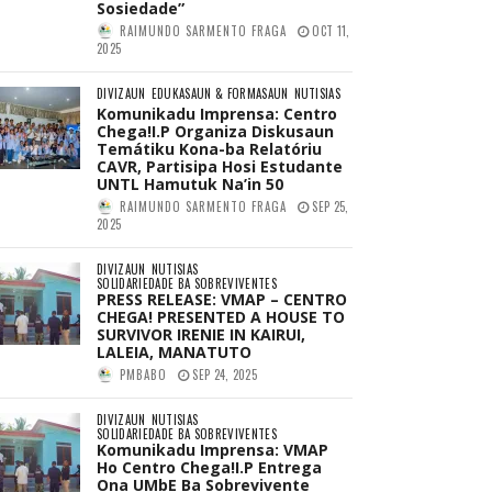
Sosiedade”
RAIMUNDO SARMENTO FRAGA
OCT 11,
2025
DIVIZAUN
EDUKASAUN & FORMASAUN
NUTISIAS
Komunikadu Imprensa: Centro
Chega!I.P Organiza Diskusaun
Temátiku Kona-ba Relatóriu
CAVR, Partisipa Hosi Estudante
UNTL Hamutuk Na’in 50
RAIMUNDO SARMENTO FRAGA
SEP 25,
2025
DIVIZAUN
NUTISIAS
SOLIDARIEDADE BA SOBREVIVENTES
PRESS RELEASE: VMAP – CENTRO
CHEGA! PRESENTED A HOUSE TO
SURVIVOR IRENIE IN KAIRUI,
LALEIA, MANATUTO
PMBABO
SEP 24, 2025
DIVIZAUN
NUTISIAS
SOLIDARIEDADE BA SOBREVIVENTES
Komunikadu Imprensa: VMAP
Ho Centro Chega!I.P Entrega
Ona UMbE Ba Sobrevivente