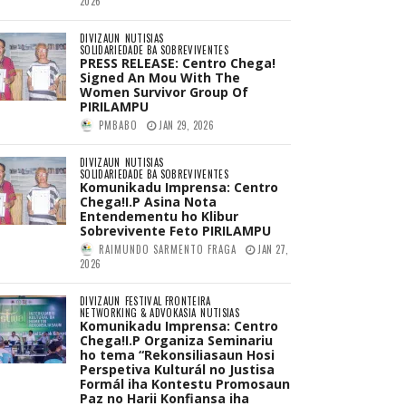
2026
DIVIZAUN
NUTISIAS
SOLIDARIEDADE BA SOBREVIVENTES
PRESS RELEASE: Centro Chega!
Signed An Mou With The
Women Survivor Group Of
PIRILAMPU
PMBABO
JAN 29, 2026
DIVIZAUN
NUTISIAS
SOLIDARIEDADE BA SOBREVIVENTES
Komunikadu Imprensa: Centro
Chega!I.P Asina Nota
Entendementu ho Klibur
Sobrevivente Feto PIRILAMPU
RAIMUNDO SARMENTO FRAGA
JAN 27,
2026
DIVIZAUN
FESTIVAL FRONTEIRA
NETWORKING & ADVOKASIA
NUTISIAS
Komunikadu Imprensa: Centro
Chega!I.P Organiza Seminariu
ho tema “Rekonsiliasaun Hosi
Perspetiva Kulturál no Justisa
Formál iha Kontestu Promosaun
Paz no Harii Konfiansa iha