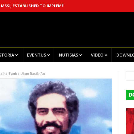
TABLISHED TO IMPLEMENT THE CHEGA! RECOMMENDATIONS
CENTR
ISTORIA
EVENTUS
NUTISIAS
VIDEO
DOWNL
talha Tanba Ukun Rasik-An
D