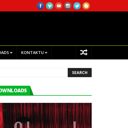
O CHEGA!I.P EMPLOYEES ATTENDED TRAINING ON INTERNAL AUDITI
OADS
KONTAKTU
OWNLOADS