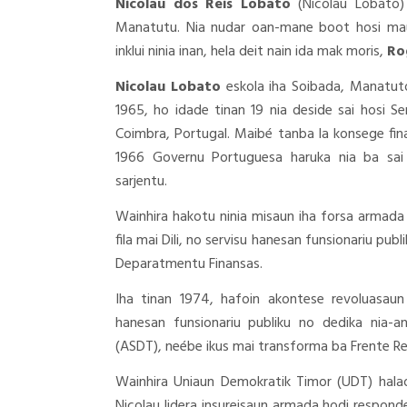
Nicolau dos Reis Lobato
(Nicolau Lobato)
Manatutu. Nia nudar oan-mane boot hosi maun
inklui ninia inan, hela deit nain ida mak moris,
Ro
Nicolau Lobato
eskola iha Soibada, Manatuto
1965, ho idade tinan 19 nia deside sai hosi Se
Coimbra, Portugal. Maibé tanba la konsege final
1966 Governu Portuguesa haruka nia ba sai
sarjentu.
Wainhira hakotu ninia misaun iha forsa armada
fila mai Dili, no servisu hanesan funsionariu pu
Deparatmentu Finansas.
Iha tinan 1974, hafoin akontese revoluasaun 
hanesan funsionariu publiku no dedika nia-a
(ASDT), neébe ikus mai transforma ba Frente Re
Wainhira Uniaun Demokratik Timor (UDT) hal
Nicolau lidera insureisaun armada hodi respon