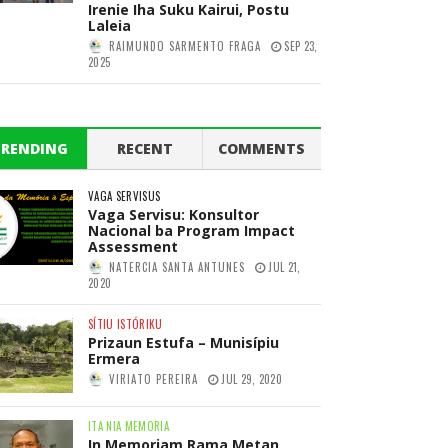
Irenie Iha Suku Kairui, Postu
Laleia
RAIMUNDO SARMENTO FRAGA
SEP 23,
2025
TRENDING
RECENT
COMMENTS
VAGA SERVISUS
Vaga Servisu: Konsultor
Nacional ba Program Impact
Assessment
NATERCIA SANTA ANTUNES
JUL 21,
2020
SÍTIU ISTÓRIKU
Prizaun Estufa – Munisípiu
Ermera
VIRIATO PEREIRA
JUL 29, 2020
ITA NIA MEMORIA
In Memoriam Rama Metan,