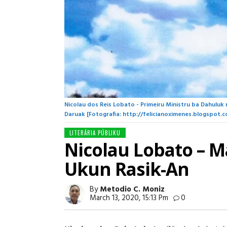
Nicolau dos Reis Lobato - Primeiru Ministru ba Dahulu
Daruak [Fotografia: http://felicianoximenes.blogspot.c
LITERÁRIA PÚBLIKU
Nicolau Lobato – M
Ukun Rasik-An
By
Metodio C. Moniz
March 13, 2020, 15:13 Pm
0