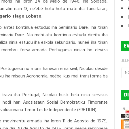
 moris iha loron 24 de Maio de 1946, iha Soibada,
-alin nain 13, ne’ebé hotu-hotu mate iha funu-laran,
gerio Tiago Lobato
.
 antes kontinua estudus iha Seminariu Dare. Iha tinan
minariu Dare. Nia mehi atu kontinua estuda direitu iha
iza ninia estudu iha eskola sekundariu, nuneé iha tinan
E
 membru forsa-armada Portuguesa ninian ho deviza
AU
 Portuguesa no moris hanesan ema sivil, Nicolau deside
N
bliku iha misaun Agronomia, neébe ikus mai transforma ba
kravu iha Portugal, Nicolau husik hela ninia servisus
D
n hodi hari Asosiasaun Sosial Demokratiku Timorense
volusionariu Timor-Leste Independente (FRETILIN).
ao movimentu armada iha loron 11 de Agosto de 1975,
de iha dia 20 de Agosto de 1975, loron neébe rekonhese