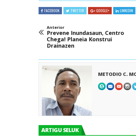
FACEBOOK
TWITTER
GOOGLE+
LINKEDIN
Anterior
Prevene Inundasaun, Centro
Chega! Planeia Konstrui
Drainazen
METODIO C. M
ARTIGU SELUK