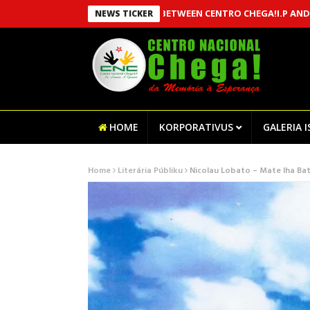
AN MOU BETWEEN CENTRO CHEGA!I.P AND MSSI, ES
NEWS TICKER
HOME
KORPORATIVUS
GALERIA 
Home
Literária Públiku
Nicolau Lobato – Mate Iha Ba