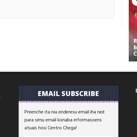
R
M
C
EMAIL SUBSCRIBE
Preenche ita nia enderesu email iha neé
para simu email konaba informasoens
atuais hosi Centro Chega!