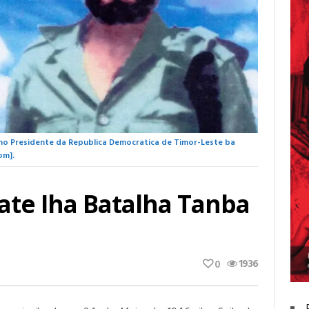
k no Presidente da Republica Democratica de Timor-Leste ba
om].
ate Iha Batalha Tanba
1936
0