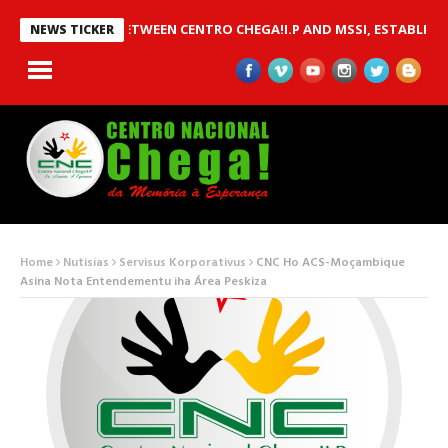
AN MOU BETWEEN CENTRO CHEGA!I.P AND MSSI, ESTABLISHED TO 
NEWS TICKER
Home
Nutisias
Servisus Korporativus
CNC Ho ACS-Moçambique
Asina Nota Entendementu iha Área Peskiza