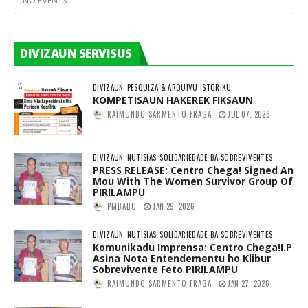
NO EVENTS
DIVIZAUN SERVISUS
DIVIZAUN
PESQUIZA & ARQUIVU ISTORIKU
KOMPETISAUN HAKEREK FIKSAUN
RAIMUNDO SARMENTO FRAGA
JUL 07, 2026
DIVIZAUN
NUTISIAS
SOLIDARIEDADE BA SOBREVIVENTES
PRESS RELEASE: Centro Chega! Signed An
Mou With The Women Survivor Group Of
PIRILAMPU
PMBABO
JAN 29, 2026
DIVIZAUN
NUTISIAS
SOLIDARIEDADE BA SOBREVIVENTES
Komunikadu Imprensa: Centro Chega!I.P
Asina Nota Entendementu ho Klibur
Sobrevivente Feto PIRILAMPU
RAIMUNDO SARMENTO FRAGA
JAN 27, 2026