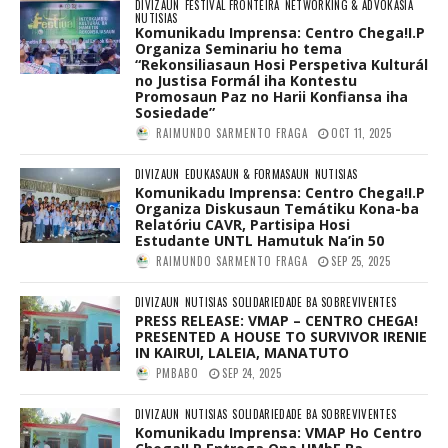
DIVIZAUN
FESTIVAL FRONTEIRA
NETWORKING & ADVOKASIA
NUTISIAS
Komunikadu Imprensa: Centro Chega!I.P
Organiza Seminariu ho tema
“Rekonsiliasaun Hosi Perspetiva Kulturál
no Justisa Formál iha Kontestu
Promosaun Paz no Harii Konfiansa iha
Sosiedade”
RAIMUNDO SARMENTO FRAGA
OCT 11, 2025
DIVIZAUN
EDUKASAUN & FORMASAUN
NUTISIAS
Komunikadu Imprensa: Centro Chega!I.P
Organiza Diskusaun Temátiku Kona-ba
Relatóriu CAVR, Partisipa Hosi
Estudante UNTL Hamutuk Na’in 50
RAIMUNDO SARMENTO FRAGA
SEP 25, 2025
DIVIZAUN
NUTISIAS
SOLIDARIEDADE BA SOBREVIVENTES
PRESS RELEASE: VMAP – CENTRO CHEGA!
PRESENTED A HOUSE TO SURVIVOR IRENIE
IN KAIRUI, LALEIA, MANATUTO
PMBABO
SEP 24, 2025
DIVIZAUN
NUTISIAS
SOLIDARIEDADE BA SOBREVIVENTES
Komunikadu Imprensa: VMAP Ho Centro