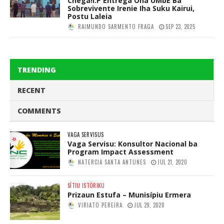
Chega!I.P Entrega Ona UMbE Ba
Sobrevivente Irenie Iha Suku Kairui,
Postu Laleia
RAIMUNDO SARMENTO FRAGA
SEP 23, 2025
TRENDING
RECENT
COMMENTS
VAGA SERVISUS
Vaga Servisu: Konsultor Nacional ba
Program Impact Assessment
NATERCIA SANTA ANTUNES
JUL 21, 2020
SÍTIU ISTÓRIKU
Prizaun Estufa – Munisípiu Ermera
VIRIATO PEREIRA
JUL 29, 2020