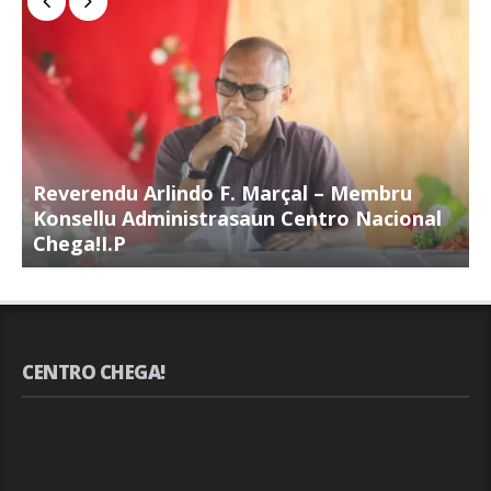
Reverendu Arlindo F. Marçal – Membru
S
Konsellu Administrasaun Centro Nacional
K
Chega!I.P
C
CENTRO CHEGA!