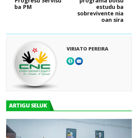
Progresu Servisu
programa bolsu
ba PM
estudu ba
sobrevivente nia
oan sira
VIRIATO PEREIRA
ARTIGU SELUK