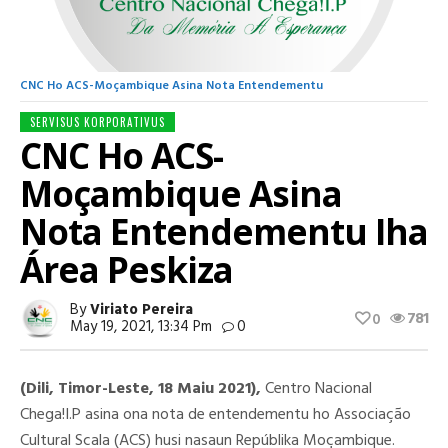
CNC Ho ACS-Moçambique Asina Nota Entendementu
SERVISUS KORPORATIVUS
CNC Ho ACS-
Moçambique Asina
Nota Entendementu Iha
Área Peskiza
By
Viriato Pereira
781
0
May 19, 2021, 13:34 Pm
0
(Dili, Timor-Leste, 18 Maiu 2021),
Centro Nacional
Chega!I.P asina ona nota de entendementu ho Associação
Cultural Scala (ACS) husi nasaun Repúblika Moçambique.