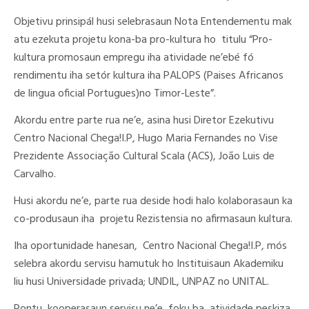
Objetivu prinsipál husi selebrasaun Nota Entendementu mak
atu ezekuta projetu kona-ba pro-kultura ho titulu “Pro-
kultura promosaun empregu iha atividade ne’ebé fó
rendimentu iha setór kultura iha PALOPS (Paises Africanos
de lingua oficial Portugues)no Timor-Leste”.
Akordu entre parte rua ne’e, asina husi Diretor Ezekutivu
Centro Nacional Chega!I.P, Hugo Maria Fernandes no Vise
Prezidente Associação Cultural Scala (ACS), João Luis de
Carvalho.
Husi akordu ne’e, parte rua deside hodi halo kolaborasaun ka
co-produsaun iha projetu Rezistensia no afirmasaun kultura.
Iha oportunidade hanesan, Centro Nacional Chega!I.P, mós
selebra akordu servisu hamutuk ho Instituisaun Akademiku
liu husi Universidade privada; UNDIL, UNPAZ no UNITAL.