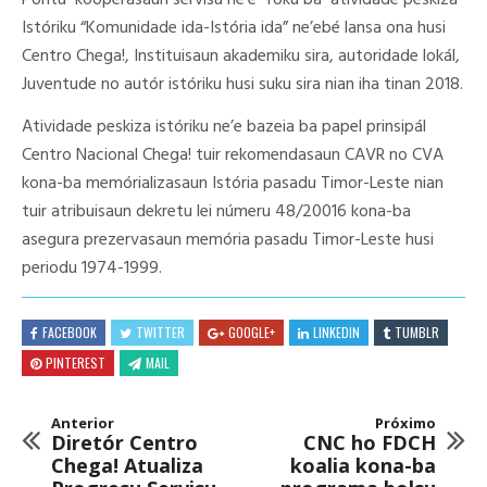
Pontu kooperasaun servisu ne’e foku ba atividade peskiza
Istóriku “Komunidade ida-Istória ida” ne’ebé lansa ona husi
Centro Chega!, Instituisaun akademiku sira, autoridade lokál,
Juventude no autór istóriku husi suku sira nian iha tinan 2018.
Atividade peskiza istóriku ne’e bazeia ba papel prinsipál
Centro Nacional Chega! tuir rekomendasaun CAVR no CVA
kona-ba memórializasaun Istória pasadu Timor-Leste nian
tuir atribuisaun dekretu lei númeru 48/20016 kona-ba
asegura prezervasaun memória pasadu Timor-Leste husi
periodu 1974-1999.
FACEBOOK
TWITTER
GOOGLE+
LINKEDIN
TUMBLR
PINTEREST
MAIL
Anterior
Próximo
Diretór Centro
CNC ho FDCH
Chega! Atualiza
koalia kona-ba