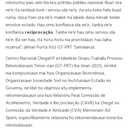
rekonstrui pais sein iha lixo politiku públiku nasional. Buat sira
ne’e ita seidauk kore i servisu ida ne’e, ita atu koko halo buat
ruma, dasa foer sira ne’e maibé ita labele dasa mesak tenke
envolve estadu. Hau simu konfiansa ida ne’e, tanba ne’e
konfiansa
reciprocação
. Tanba ne’e hau simu servisu ida
ne’e. Ba oin hau, ita hotu-hotu nia prontidaun, hau laiha
rezerva”, dehan Porta Voz GT-PRT ‘Samalarua’.
Centro Nacional Chega!I.P estabelese Grupu Traballu Prosesu
Rekonsiliasaun Timor-oan (GT-PRT) iha tinan 2025, ne’ebé
nia kompozisaun mai husi Organizasaun Rezisténsia,
Organizasaun Sosiedade Sivil no Instituisaun Estadu no
Governu, ne’ebé ho objetivu atu implementa
rekomendasaun sira husi Relatóriu Final Comissão de
Acolhimento, Verdade e Reconciliação (CAVR) ka Chega! no
Comissão da Verdade e Amizade (CVA) Memoriam Ad
Spem, espesifikamente relasiona ho rekomendasaun kona-ba
rekonsiliasaun.