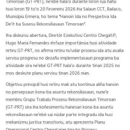
Timoroan (GT-PRT), ne’ebé hala’o durante loron rua hahú
husi loron 19 to’o 20 Fevereiru 2026 iha Salaun CCT, Railaco,
Munisípiu Ermera, ho tema “Hanoin Ida no Prespetiva Ida
De’it ba Susesu Rekonsiliasaun Timoroan”.
Iha diskursu abertura, Diretór Ezekutivu Centro Chega!I.P,
Hugo Maria Fernandes énfaze importánsia husi atividade
retiru GT-PRT, no afirma retiru nu’udar prosesu ida atu avalia
servisu progresu no dezafiu implementasaun programa ba
atividade sira ne’ebé GT-PRT hala’o durante tinan 2025 no
mos deskute planu servisu tinan 2026 nian.
Objetivu prinsipál husi retiru mak atu kontinua aliña hanoin
no persepsaun kona-ba asuntu rekonsiliasaun, nune’e
membru Grupu Trabalu Prosesu Rekonsiliasaun Timoroan
(GT-PRT) sira iha koñesimentu hanesan kona-ba asuntu
rekonsiliasaun ne’ebė sai núdar parte integradu ida husi
mekanizmu justisa tranzitoriu, atu aprezenta Planu