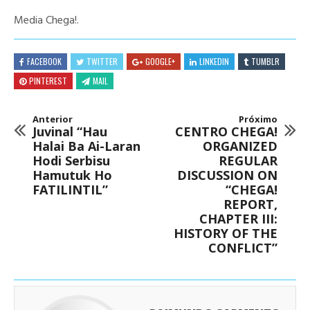
Media Chega!.
FACEBOOK
TWITTER
GOOGLE+
LINKEDIN
TUMBLR
PINTEREST
MAIL
Anterior
Próximo
Juvinal “Hau
CENTRO CHEGA!
Halai Ba Ai-Laran
ORGANIZED
Hodi Serbisu
REGULAR
Hamutuk Ho
DISCUSSION ON
FATILINTIL”
“CHEGA!
REPORT,
CHAPTER III:
HISTORY OF THE
CONFLICT”