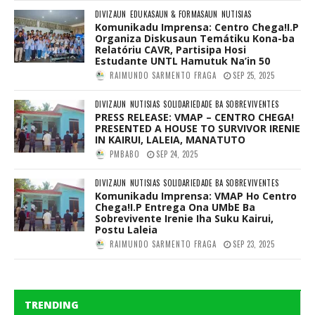
DIVIZAUN
EDUKASAUN & FORMASAUN
NUTISIAS
Komunikadu Imprensa: Centro Chega!I.P
Organiza Diskusaun Temátiku Kona-ba
Relatóriu CAVR, Partisipa Hosi
Estudante UNTL Hamutuk Na’in 50
RAIMUNDO SARMENTO FRAGA
SEP 25, 2025
DIVIZAUN
NUTISIAS
SOLIDARIEDADE BA SOBREVIVENTES
PRESS RELEASE: VMAP – CENTRO CHEGA!
PRESENTED A HOUSE TO SURVIVOR IRENIE
IN KAIRUI, LALEIA, MANATUTO
PMBABO
SEP 24, 2025
DIVIZAUN
NUTISIAS
SOLIDARIEDADE BA SOBREVIVENTES
Komunikadu Imprensa: VMAP Ho Centro
Chega!I.P Entrega Ona UMbE Ba
Sobrevivente Irenie Iha Suku Kairui,
Postu Laleia
RAIMUNDO SARMENTO FRAGA
SEP 23, 2025
TRENDING