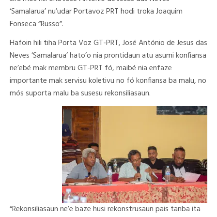
‘Samalarua’ nu’udar Portavoz PRT hodi troka Joaquim
Fonseca “Russo”.
Hafoin hili tiha Porta Voz GT-PRT, José António de Jesus das
Neves ‘Samalarua’ hato’o nia prontidaun atu asumi konfiansa
ne’ebé mak membru GT-PRT fó, maibé nia enfaze
importante mak servisu koletivu no fó konfiansa ba malu, no
mós suporta malu ba susesu rekonsiliasaun.
“Rekonsiliasaun ne’e baze husi rekonstrusaun pais tanba ita