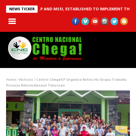
 CHEGA!I.P AND MSSI, ESTABLISHED TO IMPLEMENT THE CHEGA! R
NEWS TICKER
Home
Nutisias
Centro Chega!I.P Organiza Retiru Ho Grupu Traballu
Prosesu Rekonsiliasaun Timoroan