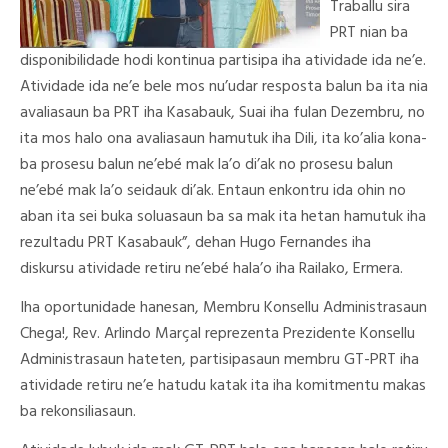
Traballu sira
PRT nian ba
disponibilidade hodi kontinua partisipa iha atividade ida ne’e.
Atividade ida ne’e bele mos nu’udar resposta balun ba ita nia
avaliasaun ba PRT iha Kasabauk, Suai iha fulan Dezembru, no
ita mos halo ona avaliasaun hamutuk iha Dili, ita ko’alia kona-
ba prosesu balun ne’ebé mak la’o di’ak no prosesu balun
ne’ebé mak la’o seidauk di’ak. Entaun enkontru ida ohin no
aban ita sei buka soluasaun ba sa mak ita hetan hamutuk iha
rezultadu PRT Kasabauk”, dehan Hugo Fernandes iha
diskursu atividade retiru ne’ebé hala’o iha Railako, Ermera.
Iha oportunidade hanesan, Membru Konsellu Administrasaun
Chega!, Rev. Arlindo Marçal reprezenta Prezidente Konsellu
Administrasaun hateten, partisipasaun membru GT-PRT iha
atividade retiru ne’e hatudu katak ita iha komitmentu makas
ba rekonsiliasaun.