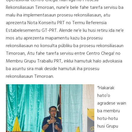
Operasional Centro Chega! nian liga ho Prosesu
Rekonsiliasaun Timoroan, nune’e bele fahe tarefa servisu ba
malu iha implementasaun prosesu rekonsiliasaun, atu
aprezenta Nota Konseitu PRT no Termu Referensia
Estabelesementu GT-PRT. Alende ne’e liu husi retiru ida ne’e
mos atu aprezenta mapamentu kazu ba prosesu
rekonsiliasaun no konsulta públiku ba prosesu rekonsiliasaun
Timoroan, Atu fahe tarefa servisu entre Centro Chega! no
Membru Grupu Traballu PRT, inklui hamutuk halo advokasia
ba asuntu sira mak deside hamutuk iha prosesu
rekonsiliasaun Timoroan.
“Hakarak
hato’o
agradese wain
ba membru
hotu-hotu
husi Grupu