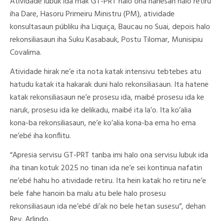
Atividade lubuk ida mak GT-PRT halo ona hanesan halo retiru
iha Dare, Hasoru Primeiru Ministru (PM), atividade
konsultasaun públiku iha Liquiça, Baucau no Suai, depois halo
rekonsiliasaun iha Suku Kasabauk, Postu Tilomar, Munisipiu
Covalima.
Atividade hirak ne’e ita nota katak intensivu tebtebes atu
hatudu katak ita hakarak duni halo rekonsiliasaun. Ita hatene
katak rekonsiliasaun ne’e prosesu ida, maibé prosesu ida ke
naruk, prosesu ida ke delikadu, maibé ita la’o. Ita ko’alia
kona-ba rekonsiliasaun, ne’e ko’alia kona-ba ema ho ema
ne’ebé iha konflitu.
“Apresia servisu GT-PRT tanba imi halo ona servisu lubuk ida
iha tinan kotuk 2025 no tinan ida ne’e sei kontinua nafatin
ne’ebé hahu ho atividade retiru. Ita hein katak ho retiru ne’e
bele fahe hanoin ba malu atu bele halo prosesu
rekonsiliasaun ida ne’ebé di’ak no bele hetan susesu”, dehan
Rev. Arlindo.