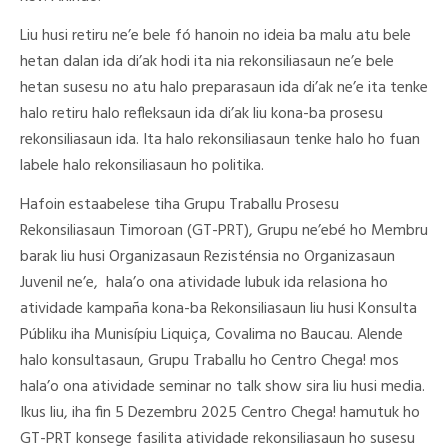
Liu husi retiru ne’e bele fó hanoin no ideia ba malu atu bele
hetan dalan ida di’ak hodi ita nia rekonsiliasaun ne’e bele
hetan susesu no atu halo preparasaun ida di’ak ne’e ita tenke
halo retiru halo refleksaun ida di’ak liu kona-ba prosesu
rekonsiliasaun ida. Ita halo rekonsiliasaun tenke halo ho fuan
labele halo rekonsiliasaun ho politika.
Hafoin estaabelese tiha Grupu Traballu Prosesu
Rekonsiliasaun Timoroan (GT-PRT), Grupu ne’ebé ho Membru
barak liu husi Organizasaun Rezisténsia no Organizasaun
Juvenil ne’e, hala’o ona atividade lubuk ida relasiona ho
atividade kampaña kona-ba Rekonsiliasaun liu husi Konsulta
Públiku iha Munisípiu Liquiça, Covalima no Baucau. Alende
halo konsultasaun, Grupu Traballu ho Centro Chega! mos
hala’o ona atividade seminar no talk show sira liu husi media.
Ikus liu, iha fin 5 Dezembru 2025 Centro Chega! hamutuk ho
GT-PRT konsege fasilita atividade rekonsiliasaun ho susesu