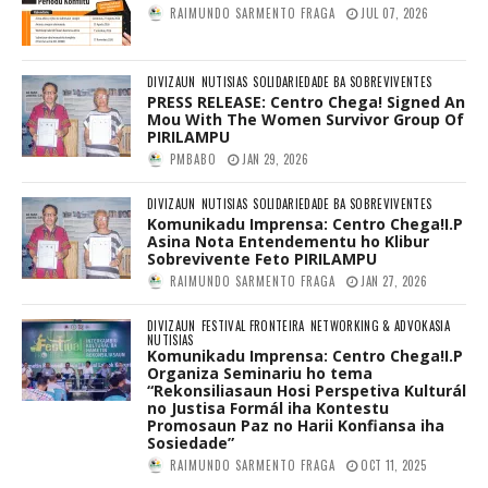
RAIMUNDO SARMENTO FRAGA
JUL 07, 2026
DIVIZAUN
NUTISIAS
SOLIDARIEDADE BA SOBREVIVENTES
PRESS RELEASE: Centro Chega! Signed An
Mou With The Women Survivor Group Of
PIRILAMPU
PMBABO
JAN 29, 2026
DIVIZAUN
NUTISIAS
SOLIDARIEDADE BA SOBREVIVENTES
Komunikadu Imprensa: Centro Chega!I.P
Asina Nota Entendementu ho Klibur
Sobrevivente Feto PIRILAMPU
RAIMUNDO SARMENTO FRAGA
JAN 27, 2026
DIVIZAUN
FESTIVAL FRONTEIRA
NETWORKING & ADVOKASIA
NUTISIAS
Komunikadu Imprensa: Centro Chega!I.P
Organiza Seminariu ho tema
“Rekonsiliasaun Hosi Perspetiva Kulturál
no Justisa Formál iha Kontestu
Promosaun Paz no Harii Konfiansa iha
Sosiedade”
RAIMUNDO SARMENTO FRAGA
OCT 11, 2025