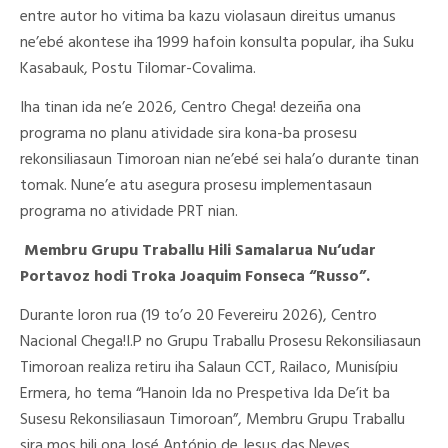
entre autor ho vitima ba kazu violasaun direitus umanus
ne’ebé akontese iha 1999 hafoin konsulta popular, iha Suku
Kasabauk, Postu Tilomar-Covalima.
Iha tinan ida ne’e 2026, Centro Chega! dezeiña ona
programa no planu atividade sira kona-ba prosesu
rekonsiliasaun Timoroan nian ne’ebé sei hala’o durante tinan
tomak. Nune’e atu asegura prosesu implementasaun
programa no atividade PRT nian.
Membru Grupu Traballu Hili Samalarua Nu’udar
Portavoz hodi Troka Joaquim Fonseca “Russo”.
Durante loron rua (19 to’o 20 Fevereiru 2026), Centro
Nacional Chega!I.P no Grupu Traballu Prosesu Rekonsiliasaun
Timoroan realiza retiru iha Salaun CCT, Railaco, Munisípiu
Ermera, ho tema “Hanoin Ida no Prespetiva Ida De’it ba
Susesu Rekonsiliasaun Timoroan”, Membru Grupu Traballu
sira mos hili ona José António de Jesus das Neves