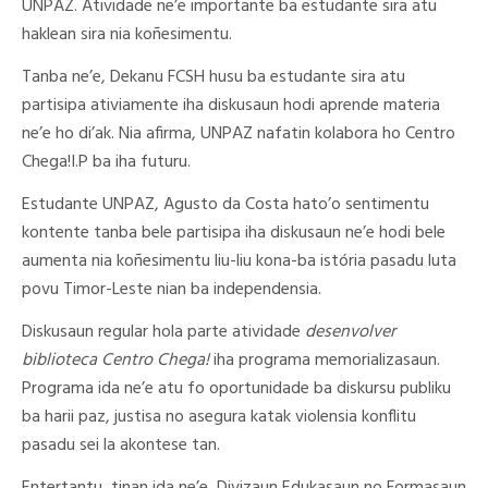
UNPAZ. Atividade ne’e importante ba estudante sira atu
haklean sira nia koñesimentu.
Tanba ne’e, Dekanu FCSH husu ba estudante sira atu
partisipa ativiamente iha diskusaun hodi aprende materia
ne’e ho di’ak. Nia afirma, UNPAZ nafatin kolabora ho Centro
Chega!I.P ba iha futuru.
Estudante UNPAZ, Agusto da Costa hato’o sentimentu
kontente tanba bele partisipa iha diskusaun ne’e hodi bele
aumenta nia koñesimentu liu-liu kona-ba istória pasadu luta
povu Timor-Leste nian ba independensia.
Diskusaun regular hola parte atividade
desenvolver
biblioteca Centro Chega!
iha programa memorializasaun.
Programa ida ne’e atu fo oportunidade ba diskursu publiku
ba harii paz, justisa no asegura katak violensia konflitu
pasadu sei la akontese tan.