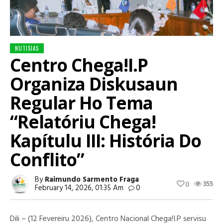
NUTISIAS
Centro Chega!I.P
Organiza Diskusaun
Regular Ho Tema
“Relatóriu Chega!
Kapítulu III: História Do
Conflito”
By
Raimundo Sarmento Fraga
355
0
February 14, 2026, 01:35 Am
0
Dili – (12 Fevereiru 2026), Centro Nacional Chega!I.P servisu