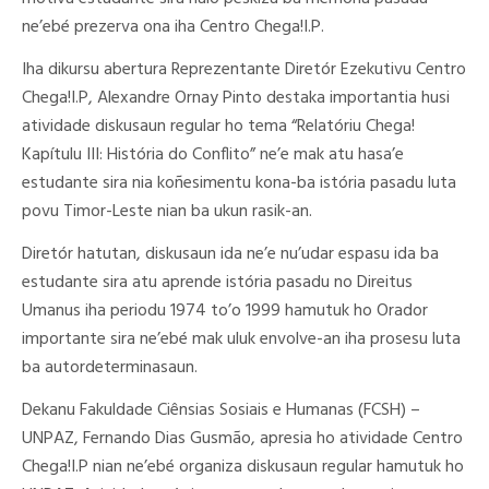
ne’ebé prezerva ona iha Centro Chega!I.P.
Iha dikursu abertura Reprezentante Diretór Ezekutivu Centro
Chega!I.P, Alexandre Ornay Pinto destaka importantia husi
atividade diskusaun regular ho tema “Relatóriu Chega!
Kapítulu III: História do Conflito” ne’e mak atu hasa’e
estudante sira nia koñesimentu kona-ba istória pasadu luta
povu Timor-Leste nian ba ukun rasik-an.
Diretór hatutan, diskusaun ida ne’e nu’udar espasu ida ba
estudante sira atu aprende istória pasadu no Direitus
Umanus iha periodu 1974 to’o 1999 hamutuk ho Orador
importante sira ne’ebé mak uluk envolve-an iha prosesu luta
ba autordeterminasaun.
Dekanu Fakuldade Ciênsias Sosiais e Humanas (FCSH) –
UNPAZ, Fernando Dias Gusmão, apresia ho atividade Centro
Chega!I.P nian ne’ebé organiza diskusaun regular hamutuk ho