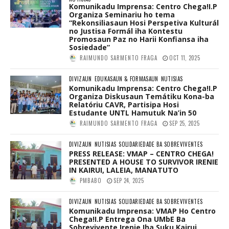
Komunikadu Imprensa: Centro Chega!I.P
Organiza Seminariu ho tema
“Rekonsiliasaun Hosi Perspetiva Kulturál
no Justisa Formál iha Kontestu
Promosaun Paz no Harii Konfiansa iha
Sosiedade”
RAIMUNDO SARMENTO FRAGA
OCT 11, 2025
DIVIZAUN
EDUKASAUN & FORMASAUN
NUTISIAS
Komunikadu Imprensa: Centro Chega!I.P
Organiza Diskusaun Temátiku Kona-ba
Relatóriu CAVR, Partisipa Hosi
Estudante UNTL Hamutuk Na’in 50
RAIMUNDO SARMENTO FRAGA
SEP 25, 2025
DIVIZAUN
NUTISIAS
SOLIDARIEDADE BA SOBREVIVENTES
PRESS RELEASE: VMAP – CENTRO CHEGA!
PRESENTED A HOUSE TO SURVIVOR IRENIE
IN KAIRUI, LALEIA, MANATUTO
PMBABO
SEP 24, 2025
DIVIZAUN
NUTISIAS
SOLIDARIEDADE BA SOBREVIVENTES
Komunikadu Imprensa: VMAP Ho Centro
Chega!I.P Entrega Ona UMbE Ba
Sobrevivente Irenie Iha Suku Kairui,