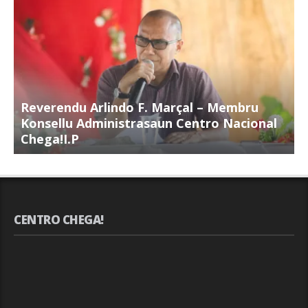
Reverendu Arlindo F. Marçal – Membru
S
Konsellu Administrasaun Centro Nacional
K
Chega!I.P
C
CENTRO CHEGA!