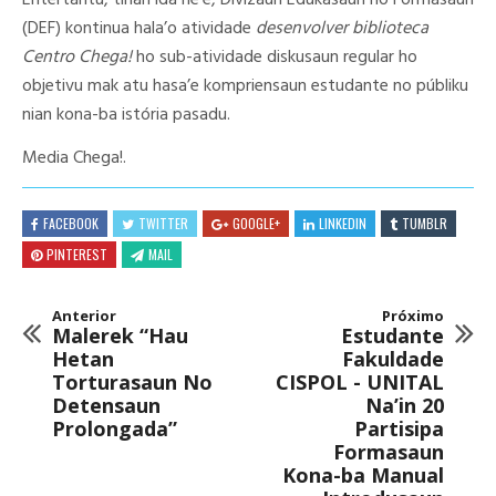
Entertantu, tinan ida ne’e, Divizaun Edukasaun no Formasaun
(DEF) kontinua hala’o atividade
desenvolver biblioteca
Centro Chega!
ho sub-atividade diskusaun regular ho
objetivu mak atu hasa’e kompriensaun estudante no públiku
nian kona-ba istória pasadu.
Media Chega!.
FACEBOOK
TWITTER
GOOGLE+
LINKEDIN
TUMBLR
PINTEREST
MAIL
Anterior
Próximo
Malerek “Hau
Estudante
Hetan
Fakuldade
Torturasaun No
CISPOL - UNITAL
Detensaun
Na’in 20
Prolongada”
Partisipa
Formasaun
Kona-ba Manual