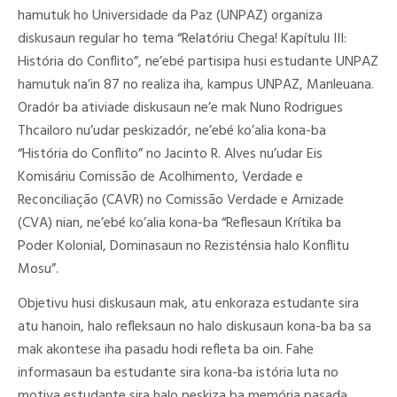
hamutuk ho Universidade da Paz (UNPAZ) organiza
diskusaun regular ho tema “Relatóriu Chega! Kapítulu III:
História do Conflito”, ne’ebé partisipa husi estudante UNPAZ
hamutuk na’in 87 no realiza iha, kampus UNPAZ, Manleuana.
Oradór ba ativiade diskusaun ne’e mak Nuno Rodrigues
Thcailoro nu’udar peskizadór, ne’ebé ko’alia kona-ba
“História do Conflito” no Jacinto R. Alves nu’udar Eis
Komisáriu Comissão de Acolhimento, Verdade e
Reconciliação (CAVR) no Comissão Verdade e Amizade
(CVA) nian, ne’ebé ko’alia kona-ba “Reflesaun Krítika ba
Poder Kolonial, Dominasaun no Rezisténsia halo Konflitu
Mosu”.
Objetivu husi diskusaun mak, atu enkoraza estudante sira
atu hanoin, halo refleksaun no halo diskusaun kona-ba ba sa
mak akontese iha pasadu hodi refleta ba oin. Fahe
informasaun ba estudante sira kona-ba istória luta no
motiva estudante sira halo peskiza ba memória pasada