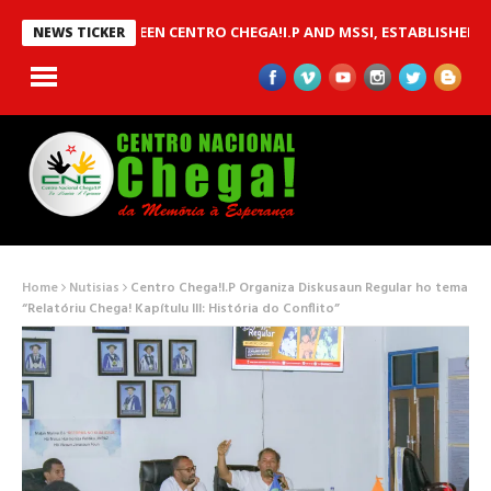
MOU BETWEEN CENTRO CHEGA!I.P AND MSSI, ESTABLISHED TO IMPL
NEWS TICKER
Home
Nutisias
Centro Chega!I.P Organiza Diskusaun Regular ho tema
“Relatóriu Chega! Kapítulu III: História do Conflito”