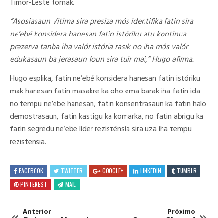
Timor-Leste tomak.
“Asosiasaun Vitima sira presiza mós identifika fatin sira
ne’eb
é
konsidera hanesan fatin ist
ó
riku atu kontinua
prezerva tanba iha val
ó
r ist
ó
ria rasik no iha m
ó
s val
ó
r
edukasaun ba jerasaun foun sira tuir mai
,
” Hugo afirma.
Hugo esplika, fatin ne’ebé konsidera hanesan fatin istóriku
mak hanesan fatin masakre ka oho ema barak iha fatin ida
no tempu ne’ebe hanesan, fatin konsentrasaun ka fatin halo
demostrasaun, fatin kastigu ka komarka, no fatin abrigu ka
fatin segredu ne’ebe lider rezisténsia sira uza iha tempu
rezistensia.
FACEBOOK
TWITTER
GOOGLE+
LINKEDIN
TUMBLR
PINTEREST
MAIL
Anterior
Próximo