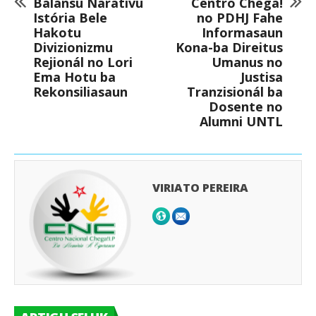
Balansu Narativu
Centro Chega!
Istória Bele
no PDHJ Fahe
Hakotu
Informasaun
Divizionizmu
Kona-ba Direitus
Rejionál no Lori
Umanus no
Ema Hotu ba
Justisa
Rekonsiliasaun
Tranzisionál ba
Dosente no
Alumni UNTL
VIRIATO PEREIRA