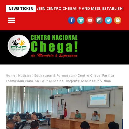
 MOU BETWEEN CENTRO CHEGA!I.P AND MSSI, ESTABLISHED TO IMP
NEWS TICKER
Home
Nutisias
Edukasaun & Formasaun
Centro Chega! Fasilita
Formasaun kona-ba Tour Guide ba Direjente Asosiasaun Vítima