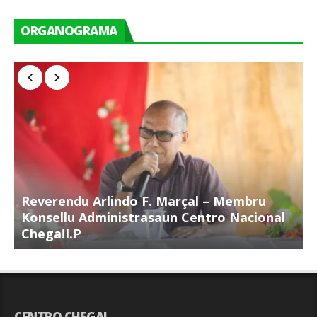
ORGANOGRAMA
Reverendu Arlindo F. Marçal – Membru
S
Konsellu Administrasaun Centro Nacional
K
Chega!I.P
C
CENTRO CHEGA!