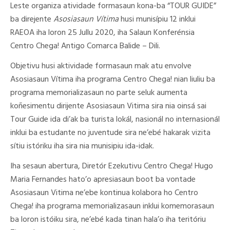
Leste organiza atividade formasaun kona-ba “TOUR GUIDE”
ba direjente
Asosiasaun Vítima
husi munisípiu 12 inklui
RAEOA iha loron 25 Jullu 2020, iha Salaun Konferénsia
Centro Chega! Antigo Comarca Balide – Dili.
Objetivu husi aktividade formasaun mak atu envolve
Asosiasaun Vítima iha programa Centro Chega! nian liuliu ba
programa memorializasaun no parte seluk aumenta
koñesimentu dirijente Asosiasaun Vitima sira nia oinsá sai
Tour Guide ida di’ak ba turista lokál, nasionál no internasionál
inklui ba estudante no juventude sira ne’ebé hakarak vizita
sítiu istóriku iha sira nia munisipiu ida-idak.
Iha sesaun abertura, Diretór Ezekutivu Centro Chega! Hugo
Maria Fernandes hato’o apresiasaun boot ba vontade
Asosiasaun Vitima ne’ebe kontinua kolabora ho Centro
Chega! iha programa memorializasaun inklui komemorasaun
ba loron istóiku sira, ne’ebé kada tinan hala’o iha teritóriu