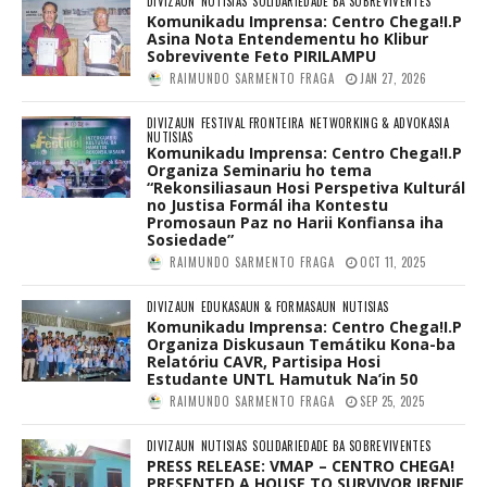
DIVIZAUN
NUTISIAS
SOLIDARIEDADE BA SOBREVIVENTES
Komunikadu Imprensa: Centro Chega!I.P
Asina Nota Entendementu ho Klibur
Sobrevivente Feto PIRILAMPU
RAIMUNDO SARMENTO FRAGA
JAN 27, 2026
DIVIZAUN
FESTIVAL FRONTEIRA
NETWORKING & ADVOKASIA
NUTISIAS
Komunikadu Imprensa: Centro Chega!I.P
Organiza Seminariu ho tema
“Rekonsiliasaun Hosi Perspetiva Kulturál
no Justisa Formál iha Kontestu
Promosaun Paz no Harii Konfiansa iha
Sosiedade”
RAIMUNDO SARMENTO FRAGA
OCT 11, 2025
DIVIZAUN
EDUKASAUN & FORMASAUN
NUTISIAS
Komunikadu Imprensa: Centro Chega!I.P
Organiza Diskusaun Temátiku Kona-ba
Relatóriu CAVR, Partisipa Hosi
Estudante UNTL Hamutuk Na’in 50
RAIMUNDO SARMENTO FRAGA
SEP 25, 2025
DIVIZAUN
NUTISIAS
SOLIDARIEDADE BA SOBREVIVENTES
PRESS RELEASE: VMAP – CENTRO CHEGA!
PRESENTED A HOUSE TO SURVIVOR IRENIE