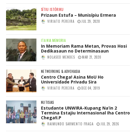
SÍTIU ISTÓRIKU
Prizaun Estufa – Munisípiu Ermera
VIRIATO PEREIRA
JUL 29, 2020
ITA NIA MEMORIA
In Memoriam Rama Metan, Provas Hosi
Dedikasaun no Determinasaun
NOLASCO MENDES
MAR 21, 2020
NETWORKING & ADVOKASIA
Centro Chega! Asina MoU Ho
Universidade Privadu Sira
VIRIATO PEREIRA
DEC 04, 2019
NUTISIAS
Estudante UNWIRA-Kupang Na’in 2
Termina Estajiu Internasional Iha Centro
Chega!I.P
RAIMUNDO SARMENTO FRAGA
JUL 29, 2026