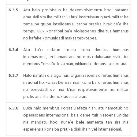
6.3.5
Atu halo proibisaun ba dezenvolvimentu hodi hatama
ema sivil sira iha militar liu husi instituisaun quazi-militar ka
tama ba grupu inteligensia, tanba pratika hirak ne’e iha
tempu uluk kontribui ba’a violasoenes direitus humanus
no hafahe komunidadi makas teb-tebes.
6.3.6
Atu fo’o nafatin treinu kona direitus humanus
Internasional, lei humanitariu no mos edukasaun sivika ba
membrus Forsa Defeza nian, inkluindu lideransa senior sira.
6.3.7
Halo nafatin dialogo husi organizasoens direitus humanus
nasional ho Forsas Defeza nian kona ba direitus humanus
no sosiedadi sivil nia k’nar respetivamente no militar
proﬁsional iha demokrasia nia laran.
6.3.8
Buka halo membrus Forsas Defeza nian, atu hamotuk ho
operasoens internasional ba’a dame tuir Nasoens Unidas
nia mandatu hodi nune’e bele aumenta tan sira nia
esperiensia kona ba pratika diak iha nivel internasional.