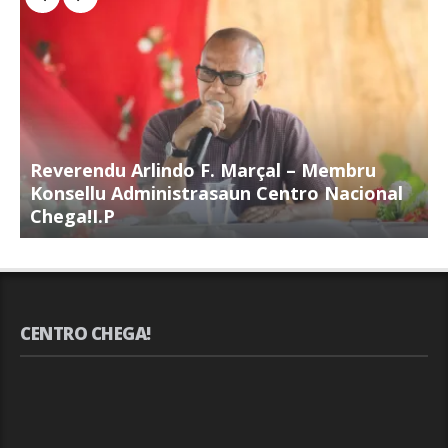
Reverendu Arlindo F. Marçal – Membru
S
Konsellu Administrasaun Centro Nacional
K
Chega!I.P
C
CENTRO CHEGA!