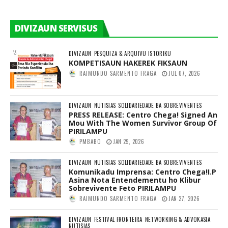
DIVIZAUN SERVISUS
DIVIZAUN
PESQUIZA & ARQUIVU ISTORIKU
KOMPETISAUN HAKEREK FIKSAUN
RAIMUNDO SARMENTO FRAGA
JUL 07, 2026
DIVIZAUN
NUTISIAS
SOLIDARIEDADE BA SOBREVIVENTES
PRESS RELEASE: Centro Chega! Signed An
Mou With The Women Survivor Group Of
PIRILAMPU
PMBABO
JAN 29, 2026
DIVIZAUN
NUTISIAS
SOLIDARIEDADE BA SOBREVIVENTES
Komunikadu Imprensa: Centro Chega!I.P
Asina Nota Entendementu ho Klibur
Sobrevivente Feto PIRILAMPU
RAIMUNDO SARMENTO FRAGA
JAN 27, 2026
DIVIZAUN
FESTIVAL FRONTEIRA
NETWORKING & ADVOKASIA
NUTISIAS