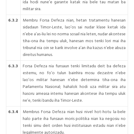
ida hodi nune’e garante katak nia bele tau matan ba
militar sira.
6.3.2
Membru Forsa Defeza nian, hetan tratamentu hanesan
sidadaun Timor-Leste, lao’os sai nudar klase ketak ida
n’ebe a’as-liu lei no norma sosail nia leten, nudar akontese
tiha-ona iha tempu uluk, hanesan mos tenki lori mai iha
tribunal nia oin se karik involve a’an iha kazus n’ebe abuza
direitus humanus.
6.3.3
Forsa Defeza nia funsaun tenki limitadu deit ba defeza
esternu, no fo’o tulun bainhira mosu dezastre n’ebe
lao’os militar hanesan n’ebe determina tiha-ona iha
Parlamentu Nasional; hahalok hodi uza militar sira atu
hasoru ameasa internu hanesan akontese iha tempu uluk
ne’e, tenki bandu iha Timor-Leste.
6.3.4
Membrus Forsa Defeza nian husi nivel hot-hotu la-bele
halo parte iha funsaun moris politika nian ka negosiu no
tenki simu deit orden husi instituisaun estadu nian n’ebe
legalmente autorizadu.