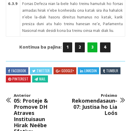
6.3.9
Forsas Defeza nian la-bele halo treinu hamutuk ho forsas
armadas hirak n’ebe konhesidu ona katak sira iha hahalok
n’ebe la-diak hasoru direitus humanus no katak, karik
presiza duni atu halo treinu hanesan ne’e, Parlamentu
Nasional mak desidi kona ba treinu oinsa mak diak liu.
Kontinua ba pajina:
1
2
3
4
FACEBOOK
TWITTER
GOOGLE+
LINKEDIN
TUMBLR
PINTEREST
MAIL
Anterior
Próximo
05: Proteje &
Rekomendasaun-
Promove DH
07: Justisa ho Lia
Atraves
Loós
Instituisaun
Hirak Neébe