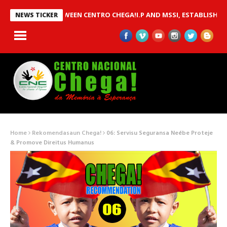
 MOU BETWEEN CENTRO CHEGA!I.P AND MSSI, ESTABLISHED TO IM
NEWS TICKER
Home
Rekomendasaun Chega!
06: Servisu Seguransa Neébe Proteje
& Promove Direitus Humanus