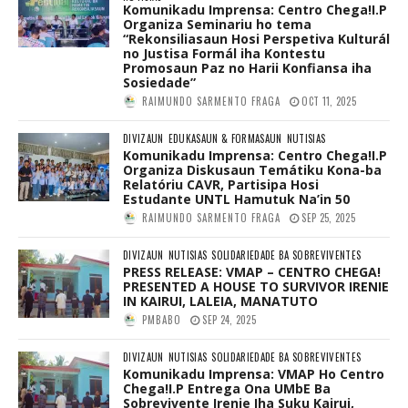
Komunikadu Imprensa: Centro Chega!I.P
Organiza Seminariu ho tema
“Rekonsiliasaun Hosi Perspetiva Kulturál
no Justisa Formál iha Kontestu
Promosaun Paz no Harii Konfiansa iha
Sosiedade”
RAIMUNDO SARMENTO FRAGA
OCT 11, 2025
DIVIZAUN
EDUKASAUN & FORMASAUN
NUTISIAS
Komunikadu Imprensa: Centro Chega!I.P
Organiza Diskusaun Temátiku Kona-ba
Relatóriu CAVR, Partisipa Hosi
Estudante UNTL Hamutuk Na’in 50
RAIMUNDO SARMENTO FRAGA
SEP 25, 2025
DIVIZAUN
NUTISIAS
SOLIDARIEDADE BA SOBREVIVENTES
PRESS RELEASE: VMAP – CENTRO CHEGA!
PRESENTED A HOUSE TO SURVIVOR IRENIE
IN KAIRUI, LALEIA, MANATUTO
PMBABO
SEP 24, 2025
DIVIZAUN
NUTISIAS
SOLIDARIEDADE BA SOBREVIVENTES
Komunikadu Imprensa: VMAP Ho Centro
Chega!I.P Entrega Ona UMbE Ba
Sobrevivente Irenie Iha Suku Kairui,