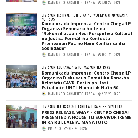
RAIMUNDO SARMENTO FRAGA
JAN 27, 2026
DIVIZAUN
FESTIVAL FRONTEIRA
NETWORKING & ADVOKASIA
NUTISIAS
Komunikadu Imprensa: Centro Chega!I.P
Organiza Seminariu ho tema
“Rekonsiliasaun Hosi Perspetiva Kulturál
no Justisa Formál iha Kontestu
Promosaun Paz no Harii Konfiansa iha
Sosiedade”
RAIMUNDO SARMENTO FRAGA
OCT 11, 2025
DIVIZAUN
EDUKASAUN & FORMASAUN
NUTISIAS
Komunikadu Imprensa: Centro Chega!I.P
Organiza Diskusaun Temátiku Kona-ba
Relatóriu CAVR, Partisipa Hosi
Estudante UNTL Hamutuk Na’in 50
RAIMUNDO SARMENTO FRAGA
SEP 25, 2025
DIVIZAUN
NUTISIAS
SOLIDARIEDADE BA SOBREVIVENTES
PRESS RELEASE: VMAP – CENTRO CHEGA!
PRESENTED A HOUSE TO SURVIVOR IRENIE
IN KAIRUI, LALEIA, MANATUTO
PMBABO
SEP 24, 2025