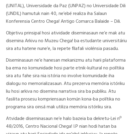
(UNITAL), Universidade da Paz (UNPAZ) no Universidade Dili
(UNDIL) hamutuk nain 40, ne’ebé realiza iha Salaun
Konferensia Centro Chega! Antigo Comarca Balaide – Dili.
Objetivu prinsipal hosi atividade diseminasaun ne’e mak atu
disemina Arkivu no Muzeu Chega! ba estudante universitáriu
sira atu hatene nune’e, la repete filafali violénsia pasadu.
Diseminasaun ne’e hanesan mekanizmu atu harii plataforma
ba ema no komunidade hosi parte etnik-kultural no polítika
sira atu fahe sira nia istória no involve komunidade iha
dialogu no memorializasaun. Atu prezerva memória istóriku
liu hosi arkiva no disemina narrativa sira ba publiku. Atu
fasilita prosesu kompriensaun komún kona-ba polítika no
programa sira oinsá mak utiliza memória istóriku sira.
Atvidade diseminasaun ne’e halo bazeia ba dekretu-Lei nº
48/2016, Centro Nacional Chega! I.P nian hodi hatan ba