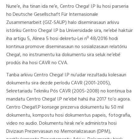
Nune’e, iha tinan ida ne’e, Centro Chega! I.P liu hosi parseria
ho Deutsche Gesellschaft Für Internasionale
Zusammenarbeit (GIZ-SAUP) halo diseminasaun arkivu
istóriku Centro Chega! I.P ba Universidade sira, ne’ebé haktuir
iha artigu 5, Alinea 5 hosi dekretu-Lei nº 48/2016 hodi
kontinua promove diseminasaun no sosializasaun relatóriu
Chega!, no instrumentu ka dokumentu sira seluk ne’ebé
prodús iha hosi CAVR no CVA.
Tanba arkivu Centro Chega! I.P nu’udar rezultadu kolesaun
dokumentu sira dezde períodu CAVR (2001-2005),
Sekretariadu Tekniku Pós CAVR (2005-2008) no kontinua ba
mandatu Centro Chega! I.P ne’ebé hahú iha 2017 to’o agora.
Centro Chega!I.P konsege prezerva dokumentu liu 50 mil
dokumentu, kompostu hosi dokumentus papeis, fotografia,
video no audio. Dokumentu hirak ne’e administra hosi
Divizaun Prezervasaun no Memorializasaun (DPM),