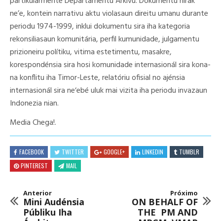
partikularmente Departamentu Arkivu. Dokumentu hirak
ne’e, kontein narrativu aktu violasaun direitu umanu durante
periodu 1974-1999, inklui dokumentu sira iha kategoria
rekonsiliasaun komunitária, perfil kumunidade, julgamentu
prizioneiru polítiku, vitima estetimentu, masakre,
korespondénsia sira hosi komunidade internasionál sira kona-
na konflitu iha Timor-Leste, relatóriu ofisial no ajénsia
internasionál sira neʼebé uluk mai vizita iha periodu invazaun
Indonezia nian.
Media Chega!.
FACEBOOK
TWITTER
GOOGLE+
LINKEDIN
TUMBLR
PINTEREST
MAIL
Anterior
Próximo
Mini Audénsia
ON BEHALF OF
Públiku Iha
THE PM AND