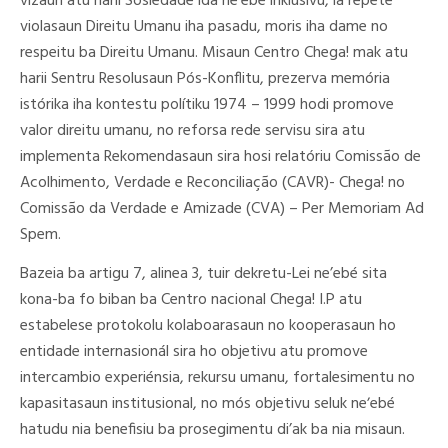
vizaun atu harii Sosiedade ida ne’ebé inklusivu, la repete
violasaun Direitu Umanu iha pasadu, moris iha dame no
respeitu ba Direitu Umanu. Misaun Centro Chega! mak atu
harii Sentru Resolusaun Pós-Konflitu, prezerva memória
istórika iha kontestu polítiku 1974 – 1999 hodi promove
valor direitu umanu, no reforsa rede servisu sira atu
implementa Rekomendasaun sira hosi relatóriu Comissão de
Acolhimento, Verdade e Reconciliação (CAVR)- Chega! no
Comissão da Verdade e Amizade (CVA) – Per Memoriam Ad
Spem.
Bazeia ba artigu 7, alinea 3, tuir dekretu-Lei ne’ebé sita
kona-ba fo biban ba Centro nacional Chega! I.P atu
estabelese protokolu kolaboarasaun no kooperasaun ho
entidade internasionál sira ho objetivu atu promove
intercambio experiénsia, rekursu umanu, fortalesimentu no
kapasitasaun institusional, no mós objetivu seluk neʼebé
hatudu nia benefisiu ba prosegimentu di’ak ba nia misaun.