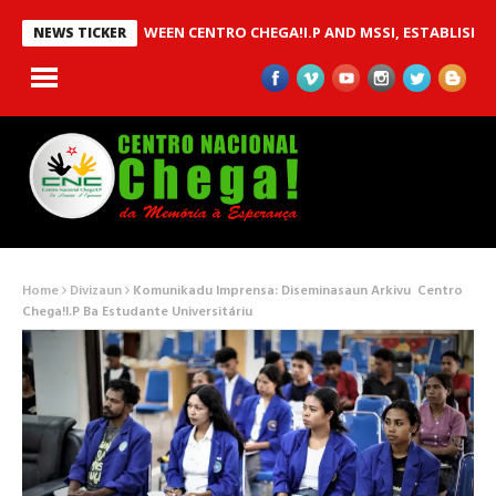
N MOU BETWEEN CENTRO CHEGA!I.P AND MSSI, ESTABLISHED TO I
NEWS TICKER
Home
Divizaun
Komunikadu Imprensa: Diseminasaun Arkivu Centro
Chega!I.P Ba Estudante Universitáriu