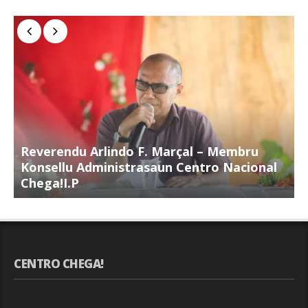
Reverendu Arlindo F. Marçal – Membru
S
Konsellu Administrasaun Centro Nacional
K
Chega!I.P
C
CENTRO CHEGA!