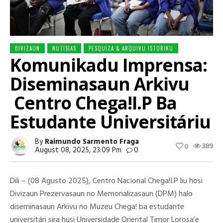
DIVIZAUN
NUTISIAS
PESQUIZA & ARQUIVU ISTORIKU
Komunikadu Imprensa:
Diseminasaun Arkivu
Centro Chega!I.P Ba
Estudante Universitáriu
By
Raimundo Sarmento Fraga
389
0
August 08, 2025, 23:09 Pm
0
Dili – (08 Agusto 2025), Centro Nacional Chega!I.P liu hosi
Divizaun Prezervasaun no Memorializasaun (DPM) halo
diseminasaun Arkivu no Muzeu Chega! ba estudante
universitári sira husi Universidade Oriental Timor Lorosa’e