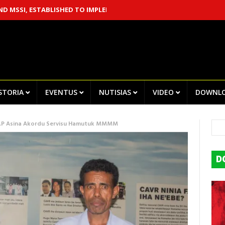
 ESTABLISHED TO IMPLEMENT THE CHEGA! RECOMMENDATIONS
CE
ISTORIA
EVENTUS
NUTISIAS
VIDEO
DOWNL
I.P Asina Akordu Servisu Hamutuk MMMM
D