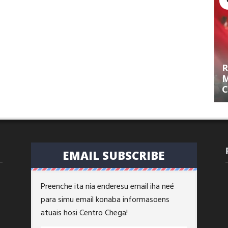
R
M
C
EMAIL SUBSCRIBE
Preenche ita nia enderesu email iha neé
para simu email konaba informasoens
atuais hosi Centro Chega!