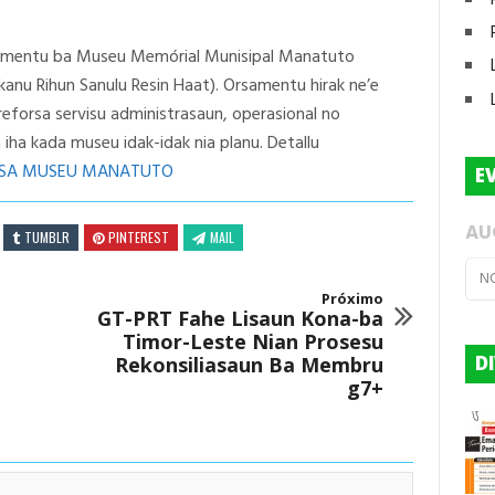
rsamentu ba Museu Memórial Munisipal Manatuto
u Rihun Sanulu Resin Haat). Orsamentu hirak ne’e
 reforsa servisu administrasaun, operasional no
iha kada museu idak-idak nia planu. Detallu
NSA MUSEU MANATUTO
E
AU
TUMBLR
PINTEREST
MAIL
N
Próximo
GT-PRT Fahe Lisaun Kona-ba
Timor-Leste Nian Prosesu
D
Rekonsiliasaun Ba Membru
g7+