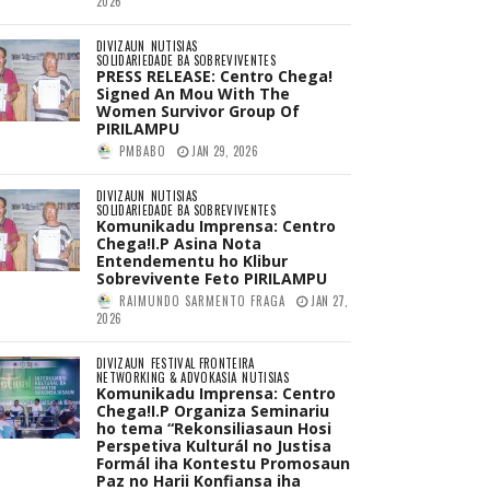
2026
DIVIZAUN
NUTISIAS
SOLIDARIEDADE BA SOBREVIVENTES
PRESS RELEASE: Centro Chega!
Signed An Mou With The
Women Survivor Group Of
PIRILAMPU
PMBABO
JAN 29, 2026
DIVIZAUN
NUTISIAS
SOLIDARIEDADE BA SOBREVIVENTES
Komunikadu Imprensa: Centro
Chega!I.P Asina Nota
Entendementu ho Klibur
Sobrevivente Feto PIRILAMPU
RAIMUNDO SARMENTO FRAGA
JAN 27,
2026
DIVIZAUN
FESTIVAL FRONTEIRA
NETWORKING & ADVOKASIA
NUTISIAS
Komunikadu Imprensa: Centro
Chega!I.P Organiza Seminariu
ho tema “Rekonsiliasaun Hosi
Perspetiva Kulturál no Justisa
Formál iha Kontestu Promosaun
Paz no Harii Konfiansa iha