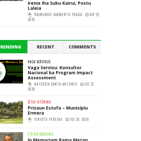
Irenie Iha Suku Kairui, Postu
Laleia
RAIMUNDO SARMENTO FRAGA
SEP 23,
2025
TRENDING
RECENT
COMMENTS
VAGA SERVISUS
Vaga Servisu: Konsultor
Nacional ba Program Impact
Assessment
NATERCIA SANTA ANTUNES
JUL 21,
2020
SÍTIU ISTÓRIKU
Prizaun Estufa – Munisípiu
Ermera
VIRIATO PEREIRA
JUL 29, 2020
ITA NIA MEMORIA
In Memoriam Rama Metan,