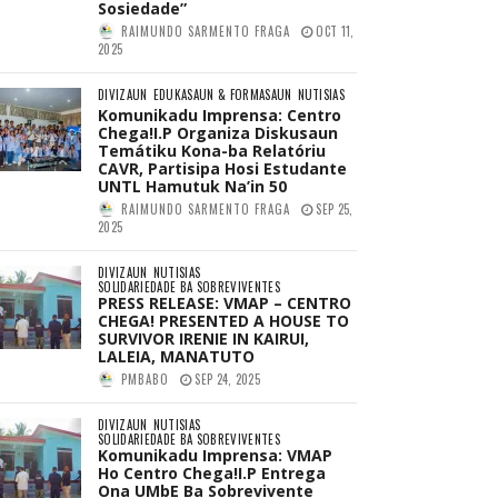
Sosiedade”
RAIMUNDO SARMENTO FRAGA
OCT 11,
2025
DIVIZAUN
EDUKASAUN & FORMASAUN
NUTISIAS
Komunikadu Imprensa: Centro
Chega!I.P Organiza Diskusaun
Temátiku Kona-ba Relatóriu
CAVR, Partisipa Hosi Estudante
UNTL Hamutuk Na’in 50
RAIMUNDO SARMENTO FRAGA
SEP 25,
2025
DIVIZAUN
NUTISIAS
SOLIDARIEDADE BA SOBREVIVENTES
PRESS RELEASE: VMAP – CENTRO
CHEGA! PRESENTED A HOUSE TO
SURVIVOR IRENIE IN KAIRUI,
LALEIA, MANATUTO
PMBABO
SEP 24, 2025
DIVIZAUN
NUTISIAS
SOLIDARIEDADE BA SOBREVIVENTES
Komunikadu Imprensa: VMAP
Ho Centro Chega!I.P Entrega
Ona UMbE Ba Sobrevivente