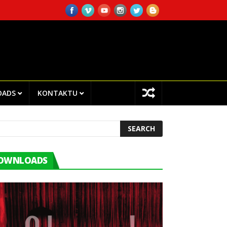
NTRO CHEGA!I.P EMPLOYEES ATTENDED TRAINING ON INTERNAL AUDI
OADS
KONTAKTU
OWNLOADS