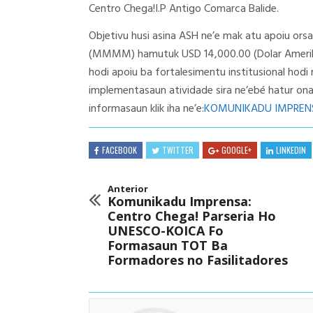
Centro Chega!I.P Antigo Comarca Balide.
Objetivu husi asina ASH ne’e mak atu apoiu o
(MMMM) hamutuk USD 14,000.00 (Dolar Amerikan
hodi apoiu ba fortalesimentu institusional hodi
implementasaun atividade sira ne’ebé hatur ona 
informasaun klik iha ne’e:
KOMUNIKADU IMPRE
FACEBOOK
TWITTER
GOOGLE+
LINKEDIN
Anterior
Komunikadu Imprensa:
Centro Chega! Parseria Ho
UNESCO-KOICA Fo
Formasaun TOT Ba
Formadores no Fasilitadores