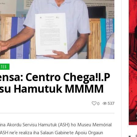
NTES
sa: Centro Chega!I.P
visu Hamutuk MMMM
537
0
P asina Akordu Servisu Hamutuk (ASH) ho Museu Memórial
SH ne’e realiza iha Salaun Gabinete Apoiu Orgaun