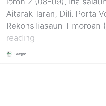
loron 2 (08-09), iha salau
Aitarak-laran, Dili. Porta
Rekonsiliasaun Timoroan 
Centro
reading
Chega!I.P
ho
GT-
Chega!
PRT
Fahe
Esperensia
Kona-
ba
Rekonsiliasaun
iha
SEAWPM